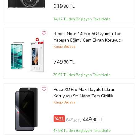
319
,90 TL
34,12 TL'den Başlayan Taksitlerle
Redmi Note 14 Pro 5G Uyumlu Tam
Yapışan Eğimli Cam Ekran Koruyucu
(Siyah)
Kargo Bedava
749
,80 TL
79,97 TL'den Başlayan Taksitlerle
Poco X8 Pro Max Hayalet Ekran
Koruyucu 9H Nano Tam Gizlilik
Kargo Bedava
%31
449
,90 TL
649
,90 TL
47,98 TL'den Başlayan Taksitlerle