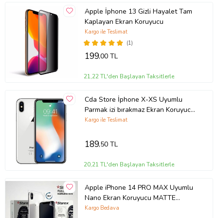
Apple İphone 13 Gizli Hayalet Tam
Kaplayan Ekran Koruyucu
Kargo ile Teslimat
(1)
199
,00 TL
21,22 TL'den Başlayan Taksitlerle
Cda Store İphone X-XS Uyumlu
Parmak izi bırakmaz Ekran Koruyucu
Nano MAT Jelatin
Kargo ile Teslimat
189
,50 TL
20,21 TL'den Başlayan Taksitlerle
Apple iPhone 14 PRO MAX Uyumlu
Nano Ekran Koruyucu MATTE
HAYALET - Full Arka Kaplama 360
Kargo Bedava