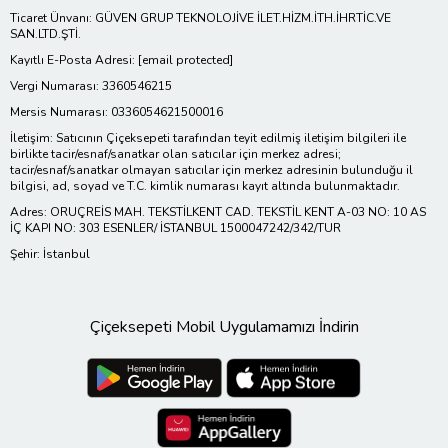
Ticaret Ünvanı: GÜVEN GRUP TEKNOLOJİVE İLET.HİZM.İTH.İHRTİC.VE
SAN.LTD.ŞTİ.
Kayıtlı E-Posta Adresi:
[email protected]
Vergi Numarası: 3360546215
Mersis Numarası: 0336054621500016
İletişim: Satıcının Çiçeksepeti tarafından teyit edilmiş iletişim bilgileri ile
birlikte tacir/esnaf/sanatkar olan satıcılar için merkez adresi;
tacir/esnaf/sanatkar olmayan satıcılar için merkez adresinin bulunduğu il
bilgisi, ad, soyad ve T.C. kimlik numarası kayıt altında bulunmaktadır.
Adres: ORUÇREİS MAH. TEKSTİLKENT CAD. TEKSTİL KENT A-03 NO: 10 AS
İÇ KAPI NO: 303 ESENLER/ İSTANBUL 1500047242/342/TUR
Şehir: İstanbul
Çiçeksepeti Mobil Uygulamamızı İndirin