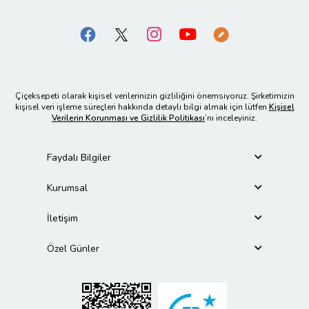
Çiçeksepeti olarak kişisel verilerinizin gizliliğini önemsiyoruz. Şirketimizin
kişisel veri işleme süreçleri hakkında detaylı bilgi almak için lütfen
Kişisel
Verilerin Korunması ve Gizlilik Politikası
’nı inceleyiniz.
Faydalı Bilgiler
Kurumsal
İletişim
Özel Günler