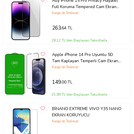
Ally iPhone 15 Pro Privacy Hayalet
Full Koruma Tempered Cam Ekran
Koruyucu (Siyah)
Kargo ile Teslimat
263
,64 TL
28,12 TL'den Başlayan Taksitlerle
Apple iPhone 14 Pro Uyumlu 5D
Tam Kaplayan Temperli Cam Ekran
Koruyucu
Kargo ile Teslimat
149
,00 TL
15,89 TL'den Başlayan Taksitlerle
BİNANO EXTREME VIVO Y35 NANO
EKRAN KORUYUCU
Kargo ile Teslimat