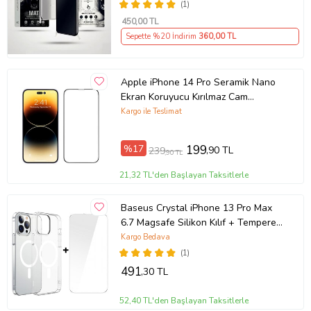
Koruma STAREX
(1)
450
,00 TL
Sepette %20 İndirim
360
,00 TL
Apple iPhone 14 Pro Seramik Nano
Ekran Koruyucu Kırılmaz Cam
(Şeffaf)
Kargo ile Teslimat
%17
199
,90 TL
239
,90 TL
21,32 TL'den Başlayan Taksitlerle
Baseus Crystal iPhone 13 Pro Max
6.7 Magsafe Silikon Kılıf + Tempered
Ekran Koruyucu Set (Şeffaf)
Kargo Bedava
(1)
491
,30 TL
52,40 TL'den Başlayan Taksitlerle