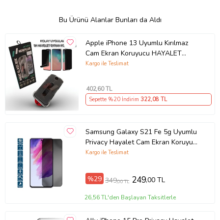
Bu Ürünü Alanlar Bunları da Aldı
Apple iPhone 13 Uyumlu Kırılmaz
Cam Ekran Koruyucu HAYALET
Çekmeli Kolay Montaj - 9H -
Kargo ile Teslimat
NEWPLUS
402
,60 TL
Sepette %20 İndirim
322
,08 TL
Samsung Galaxy S21 Fe 5g Uyumlu
Privacy Hayalet Cam Ekran Koruyucu
(Siyah)
Kargo ile Teslimat
%29
249
,00 TL
349
,00 TL
26,56 TL'den Başlayan Taksitlerle