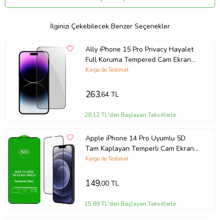
Kenarları elmas kesicilerle yuvarlatılmış olduğu için darbeleri daha
iyi dağıtıp, direnci arttırmaktadır.
Bıçak ve anahtarlar gibi keskin nesneler ile bile çizilmez.
İlginizi Çekebilecek Benzer Seçenekler
Parmak izi ve diğer kirleticileri engeller, temizlemeyi kolaylaştıran
Ally iPhone 15 Pro Privacy Hayalet
yağ geçirmeyen bir kaplama vardır.
Full Koruma Tempered Cam Ekran
Kurulumu kolayca yapılabilir.
Koruyucu (Siyah)
Kargo ile Teslimat
Dokunmatik ekran hassasiyetini etkilemez.
Diğer cam ürünlere göre daha güvenlidir. Kırılması halinde
263
,64 TL
parçalanmaz ve keskin olmayan küçük parçalar halinde etrafına
zarar vermez.
28,12 TL'den Başlayan Taksitlerle
Not: Telefon Kaplamaları sizin siparişinize istinaden hazırlandığı için
iadesi yoktur. Lütfen telefon modelinizi kontrol ettikten sonra
Apple iPhone 14 Pro Uyumlu 5D
sipariş veriniz.
Tam Kaplayan Temperli Cam Ekran
Koruyucu
Kargo ile Teslimat
149
,00 TL
15,89 TL'den Başlayan Taksitlerle
Ürün Kodu:
kcm51117063