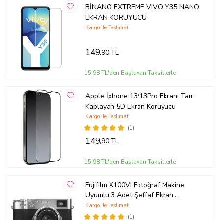
BİNANO EXTREME VIVO Y35 NANO
EKRAN KORUYUCU
Kargo ile Teslimat
149
,90 TL
15,98 TL'den Başlayan Taksitlerle
Apple İphone 13/13Pro Ekranı Tam
Kaplayan 5D Ekran Koruyucu
Kargo ile Teslimat
(1)
149
,90 TL
15,98 TL'den Başlayan Taksitlerle
Fujifilm X100VI Fotoğraf Makine
Uyumlu 3 Adet Şeffaf Ekran
koruyucu Nano Jelatin
Kargo ile Teslimat
(1)