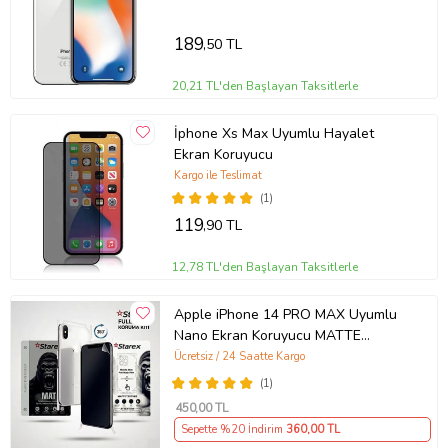
189
,50 TL
20,21 TL'den Başlayan Taksitlerle
İphone Xs Max Uyumlu Hayalet
Ekran Koruyucu
Kargo ile Teslimat
(1)
119
,90 TL
12,78 TL'den Başlayan Taksitlerle
Apple iPhone 14 PRO MAX Uyumlu
Nano Ekran Koruyucu MATTE
HAYALET - Full Arka Kaplama 360
Ücretsiz / 24 Saatte Kargo
Koruma STAREX
(1)
450
,00 TL
Sepette %20 İndirim
360
,00 TL