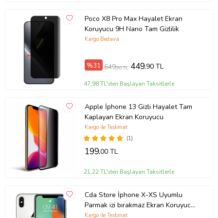
Poco X8 Pro Max Hayalet Ekran
Koruyucu 9H Nano Tam Gizlilik
Kargo Bedava
%31
449
,90 TL
649
,90 TL
47,98 TL'den Başlayan Taksitlerle
Apple İphone 13 Gizli Hayalet Tam
Kaplayan Ekran Koruyucu
Kargo ile Teslimat
(1)
199
,00 TL
21,22 TL'den Başlayan Taksitlerle
Cda Store İphone X-XS Uyumlu
Parmak izi bırakmaz Ekran Koruyucu
Nano MAT Jelatin
Kargo ile Teslimat