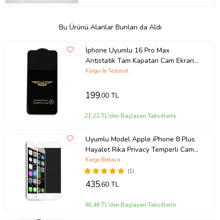
Bu Ürünü Alanlar Bunları da Aldı
İphone Uyumlu 16 Pro Max
Antistatik Tam Kapatan Cam Ekran
Koruyucu (Şeffaf)
Kargo ile Teslimat
199
,00 TL
21,22 TL'den Başlayan Taksitlerle
Uyumlu Model Apple iPhone 8 Plus
Hayalet Rika Privacy Temperli Cam
Ekran Koruyucu (Beyaz)
Kargo Bedava
(1)
435
,60 TL
46,46 TL'den Başlayan Taksitlerle