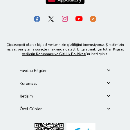
Çiçeksepeti olarak kişisel verilerinizin gizliliğini önemsiyoruz. Şirketimizin
kişisel veri işleme süreçleri hakkında detaylı bilgi almak için lütfen
Kişisel
Verilerin Korunması ve Gizlilik Politikası
’nı inceleyiniz.
Faydalı Bilgiler
Kurumsal
İletişim
Özel Günler