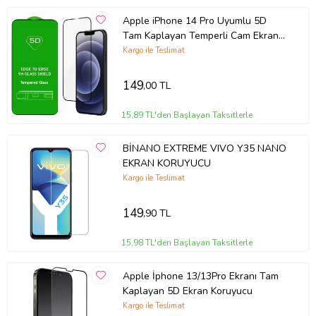
Apple iPhone 14 Pro Uyumlu 5D
Tam Kaplayan Temperli Cam Ekran
Koruyucu
Kargo ile Teslimat
149
,00 TL
15,89 TL'den Başlayan Taksitlerle
BİNANO EXTREME VIVO Y35 NANO
EKRAN KORUYUCU
Kargo ile Teslimat
149
,90 TL
15,98 TL'den Başlayan Taksitlerle
Apple İphone 13/13Pro Ekranı Tam
Kaplayan 5D Ekran Koruyucu
Kargo ile Teslimat