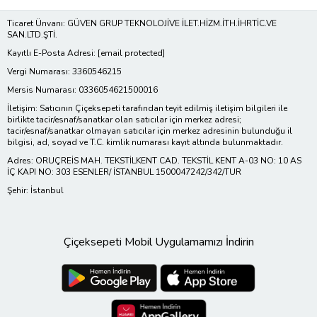
Ticaret Ünvanı: GÜVEN GRUP TEKNOLOJİVE İLET.HİZM.İTH.İHRTİC.VE
SAN.LTD.ŞTİ.
Kayıtlı E-Posta Adresi:
[email protected]
Vergi Numarası: 3360546215
Mersis Numarası: 0336054621500016
İletişim: Satıcının Çiçeksepeti tarafından teyit edilmiş iletişim bilgileri ile
birlikte tacir/esnaf/sanatkar olan satıcılar için merkez adresi;
tacir/esnaf/sanatkar olmayan satıcılar için merkez adresinin bulunduğu il
bilgisi, ad, soyad ve T.C. kimlik numarası kayıt altında bulunmaktadır.
Adres: ORUÇREİS MAH. TEKSTİLKENT CAD. TEKSTİL KENT A-03 NO: 10 AS
İÇ KAPI NO: 303 ESENLER/ İSTANBUL 1500047242/342/TUR
Şehir: İstanbul
Çiçeksepeti Mobil Uygulamamızı İndirin