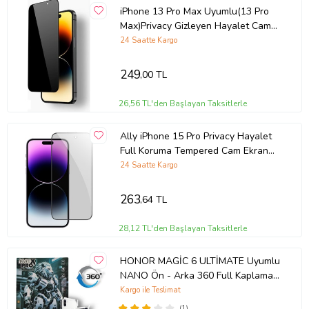
iPhone 13 Pro Max Uyumlu(13 Pro
Max)Privacy Gizleyen Hayalet Cam
Ekran Koruyucu (Siyah)
24 Saatte Kargo
249
,00 TL
26,56 TL'den Başlayan Taksitlerle
Ally iPhone 15 Pro Privacy Hayalet
Full Koruma Tempered Cam Ekran
Koruyucu (Siyah)
24 Saatte Kargo
263
,64 TL
28,12 TL'den Başlayan Taksitlerle
HONOR MAGİC 6 ULTİMATE Uyumlu
NANO Ön - Arka 360 Full Kaplama
Hd Ekran Koruyucu Darbe Emici -
Kargo ile Teslimat
MAXXPRO
(1)