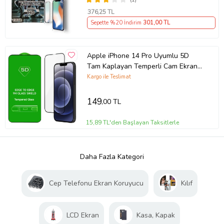
376
,25 TL
Sepette %20 İndirim
301
,00 TL
Apple iPhone 14 Pro Uyumlu 5D
Tam Kaplayan Temperli Cam Ekran
Koruyucu
Kargo ile Teslimat
149
,00 TL
15,89 TL'den Başlayan Taksitlerle
Daha Fazla Kategori
Cep Telefonu Ekran Koruyucu
Kılıf
LCD Ekran
Kasa, Kapak