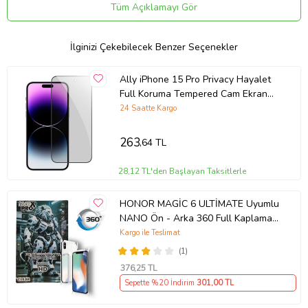
yüksektir.
Tüm Açıklamayı Gör
Diğer ekran koruyucu markalarında sıklıkla karşılaşılan dokunmatik
hissi azaldı sorununu, Winex markalı ekran koruyucularımızda
İlginizi Çekebilecek Benzer Seçenekler
kesinlikle yaşamazsınız.
Darbe emici özelliği sayesinde cihazınızın ekranını darbelere ve
Ally iPhone 15 Pro Privacy Hayalet
düşmelere karşı korur.
Full Koruma Tempered Cam Ekran
Parmak izi bırakmayan dirençli bir yüzeyi vardır.
Koruyucu (Siyah)
24 Saatte Kargo
Sert ve çizilmeye karşı dayanıklıdır.
263
,64 TL
Not Sadece Ön kaplama Hayalet ürünüdür. Arka Nano Kaplamadır.
Not: Telefon Kaplamaları sizin siparişinize istinaden hazırlandığı için
28,12 TL'den Başlayan Taksitlerle
iadesi yoktur. Lütfen telefon modelinizi kontrol ettikten sonra
sipariş veriniz.
HONOR MAGİC 6 ULTİMATE Uyumlu
NANO Ön - Arka 360 Full Kaplama
Hd Ekran Koruyucu Darbe Emici -
Kargo ile Teslimat
MAXXPRO
(1)
376
,25 TL
Sepette %20 İndirim
301
,00 TL
Ürün Kodu:
kcm60718334