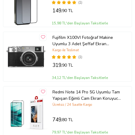
(1)
149
,90 TL
15,98 TL'den Başlayan Taksitlerle
Fujifilm X100VI Fotoğraf Makine
Uyumlu 3 Adet Şeffaf Ekran
koruyucu Nano Jelatin
Kargo ile Teslimat
(1)
319
,90 TL
34,12 TL'den Başlayan Taksitlerle
Redmi Note 14 Pro 5G Uyumlu Tam
Yapışan Eğimli Cam Ekran Koruyucu
(Siyah)
Ücretsiz / 24 Saatte Kargo
749
,80 TL
79,97 TL'den Başlayan Taksitlerle