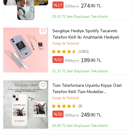
%17
274
,90 TL
329
,90 TL
29,32 TL'den Başlayan Taksitlerle
Sevgiliye Hediye Spotify Tasarımlı
Telefon Kılıfı İki Anahtarlık Hediyeli
Kargo ile Teslimat
(1062)
%50
199
,90 TL
399
,90 TL
21,32 TL'den Başlayan Taksitlerle
Tüm Telefonlara Uyumlu Kişiye Özel
Telefon Kılıfı Tüm Modeller
Açıklamada
Kargo ile Teslimat
(9)
%50
249
,90 TL
500
,00 TL
26,65 TL'den Başlayan Taksitlerle