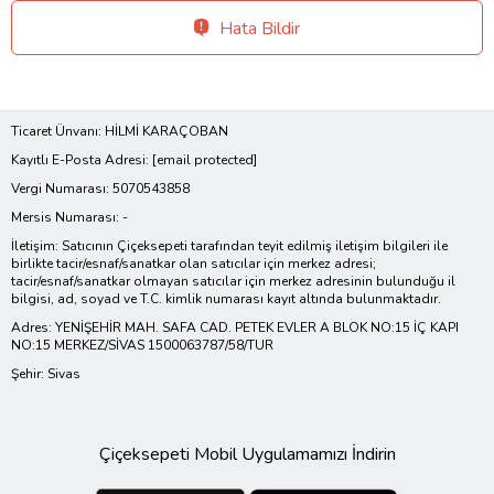
Hata Bildir
Ticaret Ünvanı: HİLMİ KARAÇOBAN
Kayıtlı E-Posta Adresi:
[email protected]
Vergi Numarası: 5070543858
Mersis Numarası: -
İletişim: Satıcının Çiçeksepeti tarafından teyit edilmiş iletişim bilgileri ile
birlikte tacir/esnaf/sanatkar olan satıcılar için merkez adresi;
tacir/esnaf/sanatkar olmayan satıcılar için merkez adresinin bulunduğu il
bilgisi, ad, soyad ve T.C. kimlik numarası kayıt altında bulunmaktadır.
Adres: YENİŞEHİR MAH. SAFA CAD. PETEK EVLER A BLOK NO:15 İÇ KAPI
NO:15 MERKEZ/SİVAS 1500063787/58/TUR
Şehir: Sivas
Çiçeksepeti Mobil Uygulamamızı İndirin