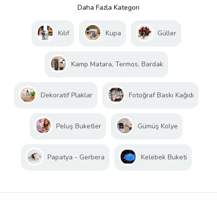
Daha Fazla Kategori
Kılıf
Kupa
Güller
Kamp Matara, Termos, Bardak
Dekoratif Plaklar
Fotoğraf Baskı Kağıdı
Peluş Buketler
Gümüş Kolye
Papatya - Gerbera
Kelebek Buketi