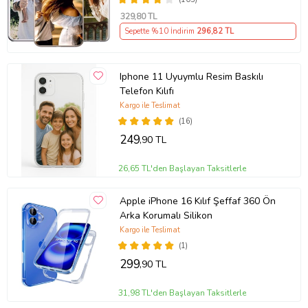
329
,80 TL
Sepette %10 İndirim
296
,82 TL
Iphone 11 Uyuymlu Resim Baskılı
Telefon Kılıfı
Kargo ile Teslimat
(16)
249
,90 TL
26,65 TL'den Başlayan Taksitlerle
Apple iPhone 16 Kılıf Şeffaf 360 Ön
Arka Korumalı Silikon
Kargo ile Teslimat
(1)
299
,90 TL
31,98 TL'den Başlayan Taksitlerle