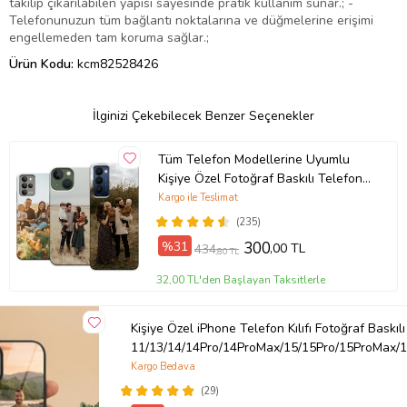
takılıp çıkarılabilen yapısı sayesinde pratik kullanım sunar.; -
Telefonunuzun tüm bağlantı noktalarına ve düğmelerine erişimi
engellemeden tam koruma sağlar.;
Ürün Kodu:
kcm82528426
İlginizi Çekebilecek Benzer Seçenekler
Tüm Telefon Modellerine Uyumlu
Kişiye Özel Fotoğraf Baskılı Telefon
Kılıfı
Kargo ile Teslimat
(235)
%31
300
,00 TL
434
,80 TL
32,00 TL'den Başlayan Taksitlerle
Kişiye Özel iPhone Telefon Kılıfı Fotoğraf Baskılı
11/13/14/14Pro/14ProMax/15/15Pro/15ProMax/1
Kargo Bedava
(29)