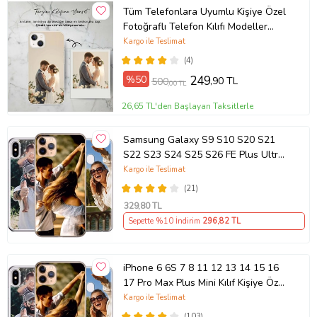
Tüm Telefonlara Uyumlu Kişiye Özel
Fotoğraflı Telefon Kılıfı Modeller
Açıklamada
Kargo ile Teslimat
(4)
%50
249
,90 TL
500
,00 TL
26,65 TL'den Başlayan Taksitlerle
Samsung Galaxy S9 S10 S20 S21
S22 S23 S24 S25 S26 FE Plus Ultra
Kılıf Kişiye Özel Resimli Fotoğraflı
Kargo ile Teslimat
Silikon
(21)
329
,80 TL
Sepette %10 İndirim
296
,82 TL
iPhone 6 6S 7 8 11 12 13 14 15 16
17 Pro Max Plus Mini Kılıf Kişiye Özel
Resimli Fotoğraflı Silikon
Kargo ile Teslimat
(103)