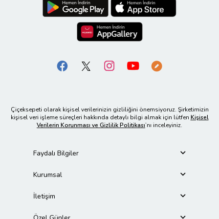
Çiçeksepeti olarak kişisel verilerinizin gizliliğini önemsiyoruz. Şirketimizin
kişisel veri işleme süreçleri hakkında detaylı bilgi almak için lütfen
Kişisel
Verilerin Korunması ve Gizlilik Politikası
’nı inceleyiniz.
Faydalı Bilgiler
Kurumsal
İletişim
Özel Günler