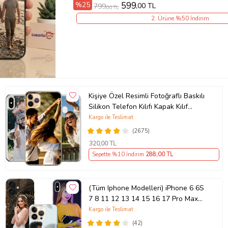
%25
599
,00 TL
799
,00 TL
2. Ürüne %50 İndirim
Kişiye Özel Resimli Fotoğraflı Baskılı
Silikon Telefon Kılıfı Kapak Kılıf
(Telefon Modelleri Açıklamada)
Kargo ile Teslimat
(2675)
320
,00 TL
Sepette %10 İndirim
288
,00 TL
(Tüm Iphone Modelleri) iPhone 6 6S
7 8 11 12 13 14 15 16 17 Pro Max
Plus Mini Kişiye Özel Resimli
Kargo ile Teslimat
Fotoğraflı Kılıf
(42)