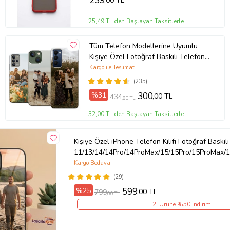
239
,00 TL
25,49 TL'den Başlayan Taksitlerle
Tüm Telefon Modellerine Uyumlu
Kişiye Özel Fotoğraf Baskılı Telefon
Kılıfı
Kargo ile Teslimat
(235)
%31
300
,00 TL
434
,80 TL
32,00 TL'den Başlayan Taksitlerle
Kişiye Özel iPhone Telefon Kılıfı Fotoğraf Baskılı
11/13/14/14Pro/14ProMax/15/15Pro/15ProMax/1
Kargo Bedava
(29)
%25
599
,00 TL
799
,00 TL
2. Ürüne %50 İndirim