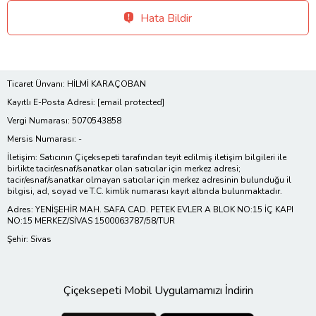
Hata Bildir
Ticaret Ünvanı: HİLMİ KARAÇOBAN
Kayıtlı E-Posta Adresi:
[email protected]
Vergi Numarası: 5070543858
Mersis Numarası: -
İletişim: Satıcının Çiçeksepeti tarafından teyit edilmiş iletişim bilgileri ile
birlikte tacir/esnaf/sanatkar olan satıcılar için merkez adresi;
tacir/esnaf/sanatkar olmayan satıcılar için merkez adresinin bulunduğu il
bilgisi, ad, soyad ve T.C. kimlik numarası kayıt altında bulunmaktadır.
Adres: YENİŞEHİR MAH. SAFA CAD. PETEK EVLER A BLOK NO:15 İÇ KAPI
NO:15 MERKEZ/SİVAS 1500063787/58/TUR
Şehir: Sivas
Çiçeksepeti Mobil Uygulamamızı İndirin