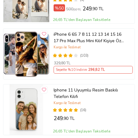
%50
249
,90 TL
500
,00 TL
26,65 TL'den Başlayan Taksitlerle
iPhone 6 6S 7 8 11 12 13 14 15 16
17 Pro Max Plus Mini Kılıf Kişiye Özel
Resimli Fotoğraflı Silikon
Kargo ile Teslimat
(103)
329
,80 TL
Sepette %10 İndirim
296
,82 TL
Iphone 11 Uyuymlu Resim Baskılı
Telefon Kılıfı
Kargo ile Teslimat
(16)
249
,90 TL
26,65 TL'den Başlayan Taksitlerle