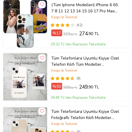
(Tüm Iphone Modelleri) iPhone 6 6S
7 8 11 12 13 14 15 16 17 Pro Max
Plus Mini Kişiye Özel Resimli
Kargo ile Teslimat
Fotoğraflı Kılıf
(42)
%17
274
,90 TL
329
,90 TL
29,32 TL'den Başlayan Taksitlerle
Tüm Telefonlara Uyumlu Kişiye Özel
Telefon Kılıfı Tüm Modeller
Açıklamada
Kargo ile Teslimat
(9)
%50
249
,90 TL
500
,00 TL
26,65 TL'den Başlayan Taksitlerle
Tüm Telefonlara Uyumlu Kişiye Özel
Fotoğraflı Telefon Kılıfı Modeller
Açıklamada
Kargo ile Teslimat
(4)