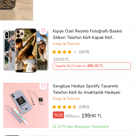
Kişiye Özel Resimli Fotoğraflı Baskılı
Silikon Telefon Kılıfı Kapak Kılıf
(Telefon Modelleri Açıklamada)
Kargo ile Teslimat
(2675)
320
,00 TL
Sepette %10 İndirim
288
,00 TL
Sevgiliye Hediye Spotify Tasarımlı
Telefon Kılıfı İki Anahtarlık Hediyeli
Kargo ile Teslimat
(1062)
%50
199
,90 TL
399
,90 TL
21,32 TL'den Başlayan Taksitlerle