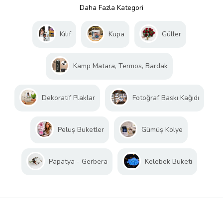
Daha Fazla Kategori
Kılıf
Kupa
Güller
Kamp Matara, Termos, Bardak
Dekoratif Plaklar
Fotoğraf Baskı Kağıdı
Peluş Buketler
Gümüş Kolye
Papatya - Gerbera
Kelebek Buketi