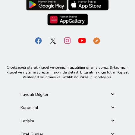
Çiçeksepeti olarak kişisel verilerinizin gizliliğini önemsiyoruz. Şirketimizin
kişisel veri işleme süreçleri hakkında detaylı bilgi almak için lütfen
Kişisel
Verilerin Korunması ve Gizlilik Politikası
’nı inceleyiniz.
Faydalı Bilgiler
Kurumsal
İletişim
Özel Günler