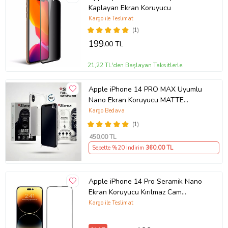
Kaplayan Ekran Koruyucu
Kargo ile Teslimat
(1)
199
,00 TL
21,22 TL'den Başlayan Taksitlerle
Apple iPhone 14 PRO MAX Uyumlu
Nano Ekran Koruyucu MATTE
HAYALET - Full Arka Kaplama 360
Kargo Bedava
Koruma STAREX
(1)
450
,00 TL
Sepette %20 İndirim
360
,00 TL
Apple iPhone 14 Pro Seramik Nano
Ekran Koruyucu Kırılmaz Cam
(Şeffaf)
Kargo ile Teslimat