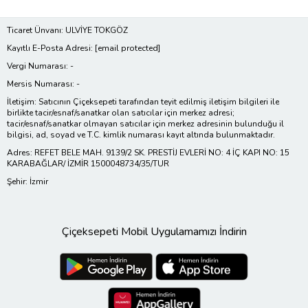
Ticaret Ünvanı: ULVİYE TOKGÖZ
Kayıtlı E-Posta Adresi:
[email protected]
Vergi Numarası: -
Mersis Numarası: -
İletişim: Satıcının Çiçeksepeti tarafından teyit edilmiş iletişim bilgileri ile
birlikte tacir/esnaf/sanatkar olan satıcılar için merkez adresi;
tacir/esnaf/sanatkar olmayan satıcılar için merkez adresinin bulunduğu il
bilgisi, ad, soyad ve T.C. kimlik numarası kayıt altında bulunmaktadır.
Adres: REFET BELE MAH. 9139/2 SK. PRESTİJ EVLERİ NO: 4 İÇ KAPI NO: 15
KARABAĞLAR/ İZMİR 1500048734/35/TUR
Şehir: İzmir
Çiçeksepeti Mobil Uygulamamızı İndirin