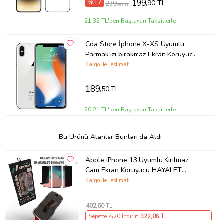
%17
199
,90 TL
239
,90 TL
21,32 TL'den Başlayan Taksitlerle
Cda Store İphone X-XS Uyumlu
Parmak izi bırakmaz Ekran Koruyucu
Nano MAT Jelatin
Kargo ile Teslimat
189
,50 TL
20,21 TL'den Başlayan Taksitlerle
Bu Ürünü Alanlar Bunları da Aldı
Apple iPhone 13 Uyumlu Kırılmaz
Cam Ekran Koruyucu HAYALET
Çekmeli Kolay Montaj - 9H -
Kargo ile Teslimat
NEWPLUS
402
,60 TL
Sepette %20 İndirim
322
,08 TL