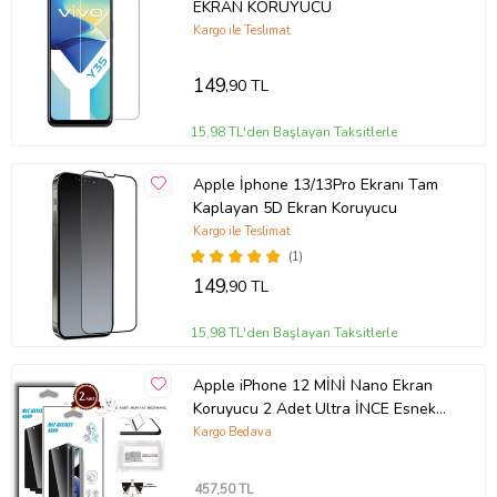
EKRAN KORUYUCU
Kargo ile Teslimat
149
,90 TL
15,98 TL'den Başlayan Taksitlerle
Apple İphone 13/13Pro Ekranı Tam
Kaplayan 5D Ekran Koruyucu
Kargo ile Teslimat
(1)
Ürün Kodu:
kcm79976711
149
,90 TL
15,98 TL'den Başlayan Taksitlerle
Apple iPhone 12 MİNİ Nano Ekran
Koruyucu 2 Adet Ultra İNCE Esnek
Nano MAT HAYALET
Kargo Bedava
457
,50 TL