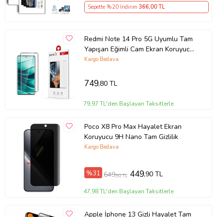
Sepette %20 İndirim
366
,00 TL
Redmi Note 14 Pro 5G Uyumlu Tam
Yapışan Eğimli Cam Ekran Koruyucu
(Siyah)
Kargo Bedava
749
,80 TL
79,97 TL'den Başlayan Taksitlerle
Poco X8 Pro Max Hayalet Ekran
Koruyucu 9H Nano Tam Gizlilik
Kargo Bedava
%31
449
,90 TL
649
,90 TL
47,98 TL'den Başlayan Taksitlerle
Apple İphone 13 Gizli Hayalet Tam