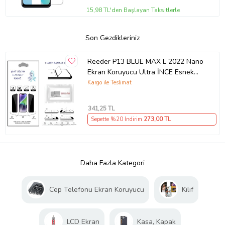
15,98 TL'den Başlayan Taksitlerle
Son Gezdikleriniz
Reeder P13 BLUE MAX L 2022 Nano
Ekran Koruyucu Ultra İNCE Esnek
MAT HAYALET
Kargo ile Teslimat
341
,25 TL
Sepette %20 İndirim
273
,00 TL
Daha Fazla Kategori
Cep Telefonu Ekran Koruyucu
Kılıf
LCD Ekran
Kasa, Kapak