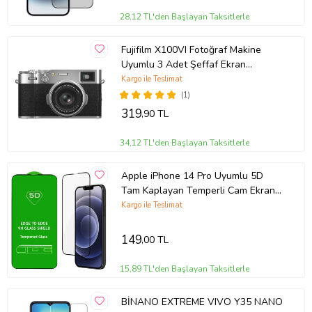
Kolay Kurulum: Tiknal Esnek Nano Kırılmaz Cam Ekran Koruyucu
28,12 TL'den Başlayan Taksitlerle
Film , kolay kurulum için özel olarak tasarlanmıştır. Ekranınızı
temizledikten sonra, koruyucuyu hızlıca ve düzgün bir şekilde
Fujifilm X100VI Fotoğraf Makine
yerleştirebilirsiniz.
Uyumlu 3 Adet Şeffaf Ekran
koruyucu Nano Jelatin
Kargo ile Teslimat
(1)
Uyumlu Modeller: Tiknal Esnek Nano Kırılmaz Cam Ekran Koruyucu
Film modeline uyumludur, mükemmel koruma sağlar.
319
,90 TL
34,12 TL'den Başlayan Taksitlerle
Telefonunuzun değerini korumak ve ekranını uzun ömürlü kılmak
için Tiknal Esnek Nano Kırılmaz Cam Ekran Koruyucu Filmyu bugün
Apple iPhone 14 Pro Uyumlu 5D
satın alın!
Tam Kaplayan Temperli Cam Ekran
Koruyucu
Kargo ile Teslimat
149
,00 TL
15,89 TL'den Başlayan Taksitlerle
BİNANO EXTREME VIVO Y35 NANO