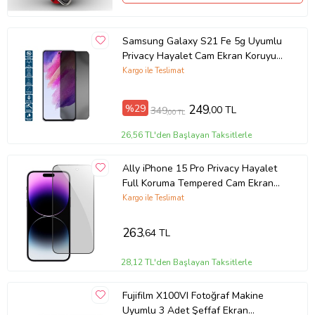
Samsung Galaxy S21 Fe 5g Uyumlu
Privacy Hayalet Cam Ekran Koruyucu
(Siyah)
Kargo ile Teslimat
%29
249
,00 TL
349
,00 TL
26,56 TL'den Başlayan Taksitlerle
Ally iPhone 15 Pro Privacy Hayalet
Full Koruma Tempered Cam Ekran
Koruyucu (Siyah)
Kargo ile Teslimat
263
,64 TL
28,12 TL'den Başlayan Taksitlerle
Fujifilm X100VI Fotoğraf Makine
Uyumlu 3 Adet Şeffaf Ekran