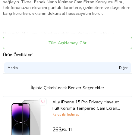
sağlayın. Tiknal Esnek Nano Kırılmaz Cam Ekran Koruyucu Film ,
telefonunuzun ekranını günlük darbelere, çizilmelere ve düşmelere
karşı korurken, ekranın dokunsal hassasiyetini korur.
Dayanıklı Malzeme: Tiknal Esnek Nano Kırılmaz Cam Ekran
Koruyucu Film , son teknoloji ile üretilmiştir. Bu özel malzeme,
Tüm Açıklamayı Gör
ekranınızı her türlü darbeye karşı korur ve çizilmez bir yüzey sunar.
Ürün Özellikleri
Tam Kapsamlı Koruma: Telefonunuzun ekranını kenardan kenara
Marka
Diğer
kapsayan tasarımı sayesinde, ekranınızı tamamen korur. Bu sayede,
telefonunuzun köşelerine gelen darbelerden bile ekranınız
güvende olur.
İlginizi Çekebilecek Benzer Seçenekler
Ally iPhone 15 Pro Privacy Hayalet
Yüksek Şeffaflık:Tiknal Esnek Nano Kırılmaz Cam Ekran Koruyucu
Film , yüksek şeffaflık özelliği sayesinde ekranınızın netliğini ve renk
Full Koruma Tempered Cam Ekran
doğruluğunu korur. Ekranın arkasındaki güzellikleri her zaman
Koruyucu (Siyah)
Kargo ile Teslimat
görebilirsiniz.
263
,64 TL