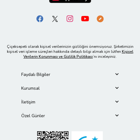
Çiçeksepeti olarak kişisel verilerinizin gizliliğini önemsiyoruz. Şirketimizin
kişisel veri işleme süreçleri hakkında detaylı bilgi almak için lütfen
Kişisel
Verilerin Korunması ve Gizlilik Politikası
’nı inceleyiniz.
Faydalı Bilgiler
Kurumsal
İletişim
Özel Günler