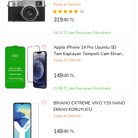
koruyucu Nano Jelatin
Kargo ile Teslimat
(1)
319
,90 TL
34,12 TL'den Başlayan Taksitlerle
Apple iPhone 14 Pro Uyumlu 5D
Tam Kaplayan Temperli Cam Ekran
Koruyucu
Kargo ile Teslimat
149
,00 TL
15,89 TL'den Başlayan Taksitlerle
BİNANO EXTREME VIVO Y35 NANO
EKRAN KORUYUCU
Kargo ile Teslimat
149
,90 TL