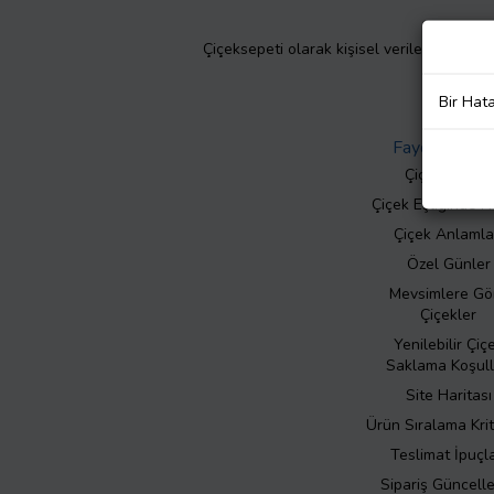
Çiçeksepeti olarak kişisel verilerinizin giz
Bir Hat
Faydalı Bilgil
Çiçek Bakımı
Çiçek Eşliğinde N
Çiçek Anlamla
Özel Günler
Mevsimlere Gö
Çiçekler
Yenilebilir Çiç
Saklama Koşull
Site Haritası
Ürün Sıralama Krit
Teslimat İpuçla
Sipariş Güncell