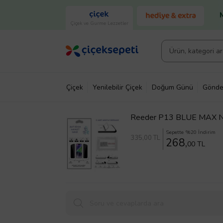
Çiçek ve Gurme Lezzetler
Çiçek
Yenilebilir Çiçek
Doğum Günü
Gönde
Reeder P13 BLUE MAX Na
Sepette %20 İndirim
335
,00 TL
268,
00 TL