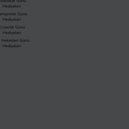
vukatlar Günü
Hediyeleri
emşireler Günü
Hediyeleri
Eczacılık Günü
Hediyeleri
ş Hekimleri Günü
Hediyeleri