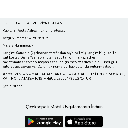
Ticaret Ünvanı: AHMET ZİYA GÜLCAN
Kayıtlı E-Posta Adresi:
[email protected]
Vergi Numarası: 4150262029
Mersis Numarası: -
İletişim: Satıcının Çiçeksepeti tarafından teyit edilmiş iletişim bilgileri ile
birlikte tacir/esnaf/sanatkar olan satıcılar için merkez adresi;
tacir/esnaf/sanatkar olmayan satıcılar için merkez adresinin bulunduğu il
bilgisi, ad, soyad ve T.C. kimlik numarası kayıt altında bulunmaktadır.
Adres: MEVLANA MAH. ALBAYRAK CAD. ACARLAR SİTESİ J BLOK NO: 6 B İÇ
KAPI NO: 6 ATAŞEHİR/ İSTANBUL 1500047296/341/TUR
Şehir: İstanbul
Çiçeksepeti Mobil Uygulamamızı İndirin