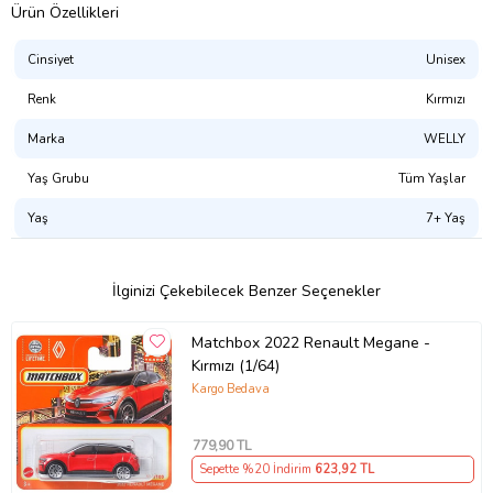
Ürün Özellikleri
Cinsiyet
Unisex
Renk
Kırmızı
Marka
WELLY
Yaş Grubu
Tüm Yaşlar
Yaş
7+ Yaş
İlginizi Çekebilecek Benzer Seçenekler
Matchbox 2022 Renault Megane -
Kırmızı (1/64)
Kargo Bedava
779
,90 TL
Sepette %20 İndirim
623
,92 TL