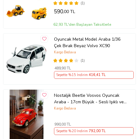
(1)
590
,00 TL
62,93 TL'den Başlayan Taksitlerle
Oyuncak Metal Model Araba 1/36
Çek Bırak Beyaz Volvo XC90
Kargo Bedava
(1)
489
,90 TL
Sepette %15 İndirim
416
,41 TL
Nostaljik Beetle Vosvos Oyuncak
Araba - 17cm Büyük - Sesli Işıklı ve
Sürtmeli - Kırmızı Model Araba
Kargo Bedava
990
,00 TL
Sepette %20 İndirim
792
,00 TL