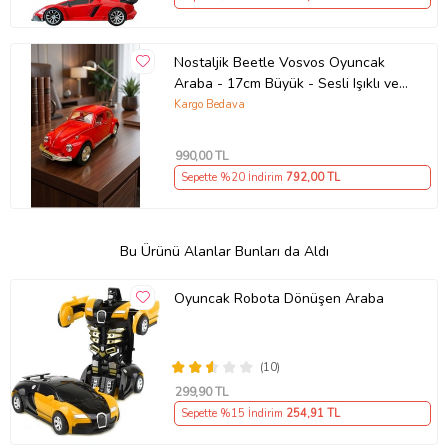
Nostaljik Beetle Vosvos Oyuncak
Araba - 17cm Büyük - Sesli Işıklı ve
Sürtmeli - Kırmızı Model Araba
Kargo Bedava
990
,00 TL
Sepette %20 İndirim
792
,00 TL
Bu Ürünü Alanlar Bunları da Aldı
Oyuncak Robota Dönüşen Araba
(10)
299
,90 TL
Sepette %15 İndirim
254
,91 TL