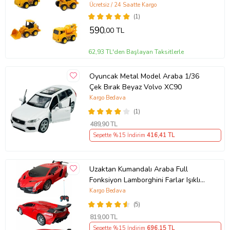
Ücretsiz / 24 Saatte Kargo
(1)
590
,00 TL
62,93 TL'den Başlayan Taksitlerle
Oyuncak Metal Model Araba 1/36
Çek Bırak Beyaz Volvo XC90
Kargo Bedava
(1)
489
,90 TL
Sepette %15 İndirim
416
,41 TL
Uzaktan Kumandalı Araba Full
Fonksiyon Lamborghini Farlar Işıklı
20 Cm Hediye Oyuncak (Kırmızı)
Kargo Bedava
(5)
819
,00 TL
Sepette %15 İndirim
696
,15 TL