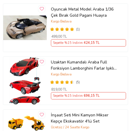
Oyuncak Metal Model Araba 1/36
Çek Bırak Gold Pagani Huayra
Kargo Bedava
(1)
499
,00 TL
Sepette %15 İndirim
424
,15 TL
Uzaktan Kumandalı Araba Full
Fonksiyon Lamborghini Farlar Işıklı
20 Cm Hediye Oyuncak (Kırmızı)
Kargo Bedava
(5)
819
,00 TL
Sepette %15 İndirim
696
,15 TL
İnşaat Seti Mini Kamyon Mikser
Kepçe Ekskavatör 4'lü Set
Ücretsiz / 24 Saatte Kargo