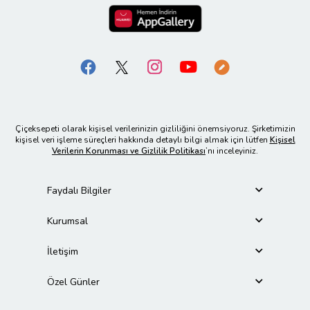
Çiçeksepeti olarak kişisel verilerinizin gizliliğini önemsiyoruz. Şirketimizin
kişisel veri işleme süreçleri hakkında detaylı bilgi almak için lütfen
Kişisel
Verilerin Korunması ve Gizlilik Politikası
’nı inceleyiniz.
Faydalı Bilgiler
Kurumsal
İletişim
Özel Günler