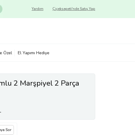
Yardım
Çiçeksepeti'nde Satış Yap
ye Özel
El Yapımı Hediye
mlu 2 Marşpiyel 2 Parça
L
ıya Sor