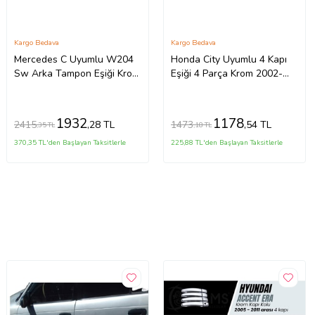
Kargo Bedava
Kargo Bedava
Mercedes C Uyumlu W204
Honda City Uyumlu 4 Kapı
Sw Arka Tampon Eşiği Krom
Eşiği 4 Parça Krom 2002-
(Taşlı) 2007-2013
2007
1932
1178
2415
1473
,28 TL
,54 TL
,35 TL
,18 TL
370,35 TL'den Başlayan Taksitlerle
225,88 TL'den Başlayan Taksitlerle