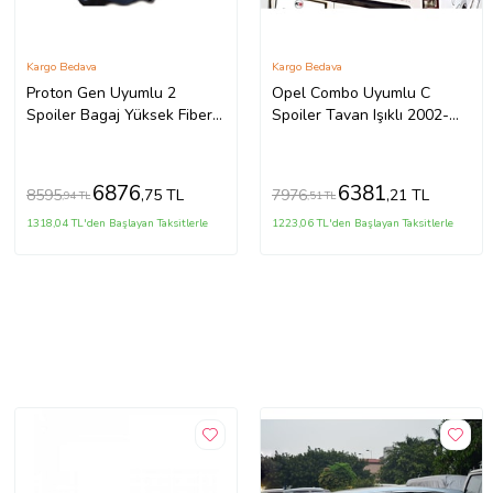
Kargo Bedava
Kargo Bedava
Proton Gen Uyumlu 2
Opel Combo Uyumlu C
Spoiler Bagaj Yüksek Fiber
Spoiler Tavan Işıklı 2002-
2004-2013
2012
6876
6381
8595
7976
,75 TL
,21 TL
,94 TL
,51 TL
1318,04 TL'den Başlayan Taksitlerle
1223,06 TL'den Başlayan Taksitlerle