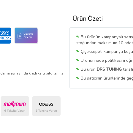
Ürün Özeti
Bu ürünün kampanyalı satışı 
stoğundan maksimum 10 adet sa
Çiçeksepeti kampanya koşull
Ürünün iade politikasını öğ
Bu ürün
DRS TUNING
taraf
deme esnasında kredi kartı bilgileriniz
Bu satıcının ürünlerinde geç
Bu Satıcının
Tüm Ürünlerini
Ürün sayfasında gördüğünüz f
belirlenmektedir.