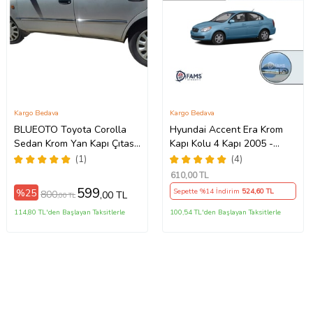
Kargo Bedava
Kargo Bedava
BLUEOTO Toyota Corolla
Hyundai Accent Era Krom
Sedan Krom Yan Kapı Çıtası
Kapı Kolu 4 Kapı 2005 -
1992-1998 Paslanmaz Çelik
2011 arası Paslanmaz Çelik
(1)
(4)
6 Parça
610
,00 TL
599
%25
Sepette %14 İndirim
524
,60 TL
800
,00 TL
,00 TL
114,80 TL'den Başlayan Taksitlerle
100,54 TL'den Başlayan Taksitlerle