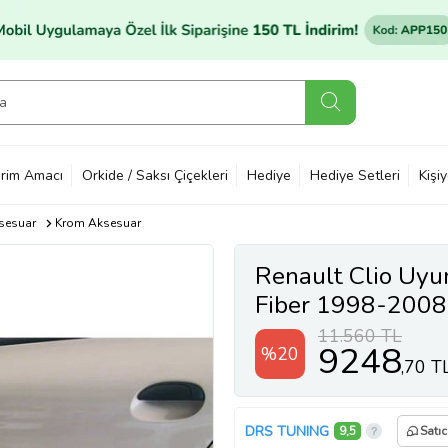
rim Amacı
Orkide / Saksı Çiçekleri
Hediye
Hediye Setleri
Kişi
sesuar
Krom Aksesuar
Renault Clio Uyu
Fiber 1998-2008
11.560 TL
9248
%20
,70 T
DRS TUNING
9,5
Satıc