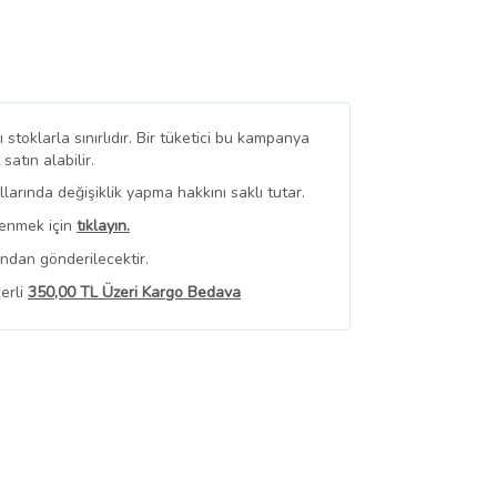
stoklarla sınırlıdır. Bir tüketici bu kampanya
tın alabilir.
arında değişiklik yapma hakkını saklı tutar.
renmek için
tıklayın.
ından gönderilecektir.
erli
350,00 TL Üzeri Kargo Bedava
 Görüntüle
iyat bilgileri, satıcı tarafından