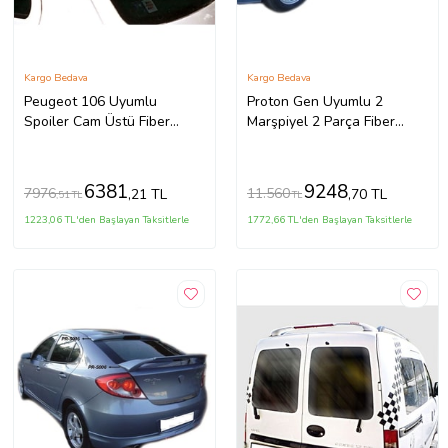
Kargo Bedava
Kargo Bedava
Peugeot 106 Uyumlu
Proton Gen Uyumlu 2
Spoiler Cam Üstü Fiber
Marşpiyel 2 Parça Fiber
1992-2002
2004-2013
6381
9248
7976
11.560
,21 TL
,70 TL
,51 TL
TL
1223,06 TL'den Başlayan Taksitlerle
1772,66 TL'den Başlayan Taksitlerle