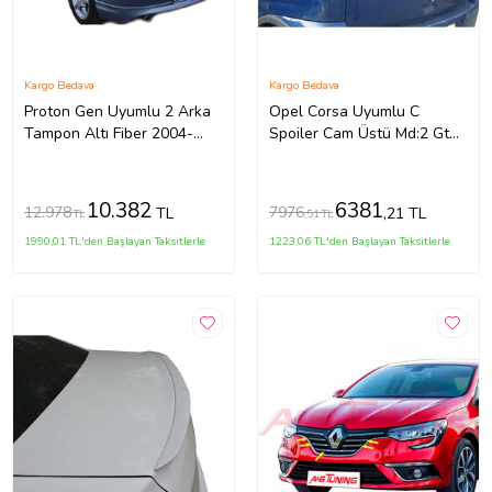
Kargo Bedava
Kargo Bedava
Proton Gen Uyumlu 2 Arka
Opel Corsa Uyumlu C
Tampon Altı Fiber 2004-
Spoiler Cam Üstü Md:2 Gt
2013
Fiber 2000-2006
10.382
6381
12.978
7976
TL
,21 TL
TL
,51 TL
1990,01 TL'den Başlayan Taksitlerle
1223,06 TL'den Başlayan Taksitlerle