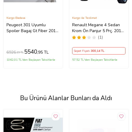
Kargo Bedava
Kargo ile Teslimat
Peugeot 301 Uyumlu
Renault Megane 4 Sedan
Spoiler Bagaj Gt Fiber 2013
Krom Ön Panjur 5 Prç. 2016
Ve Sonrası
ve Sonrası Pasl
(1)
5540
Sepet Fiyatı
300
,14 TL
6926
,95 TL
,19 TL
1062,01 TL'den Başlayan Taksitlerle
57,52 TL'den Başlayan Taksitlerle
Bu Ürünü Alanlar Bunları da Aldı