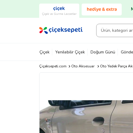
Çiçek ve Gurme Lezzetler
Çiçek
Yenilebilir Çiçek
Doğum Günü
Gönde
Çiçeksepeti.com
Oto Aksesuar
Oto Yedek Parça Ak