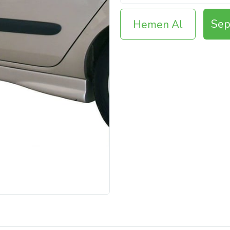
Sep
Hemen Al