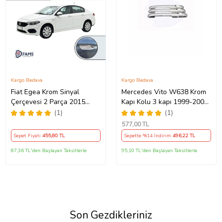
Kargo Bedava
Kargo Bedava
Fiat Egea Krom Sinyal
Mercedes Vito W638 Krom
Çerçevesi 2 Parça 2015
Kapı Kolu 3 kapı 1999-2004
Üzeri Paslanmaz Çelik
P. Çelik
(1)
(1)
577
,00 TL
Sepet Fiyatı
455
,80 TL
Sepette %14 İndirim
496
,22 TL
87,36 TL'den Başlayan Taksitlerle
95,10 TL'den Başlayan Taksitlerle
Son Gezdikleriniz