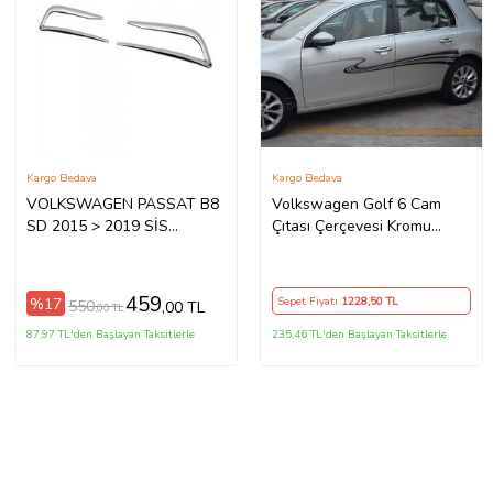
Kargo Bedava
Kargo Bedava
VOLKSWAGEN PASSAT B8
Volkswagen Golf 6 Cam
SD 2015 > 2019 SİS
Çıtası Çerçevesi Kromu
ÇERÇEVESİ 2 PRÇ. P.ÇELİK
Nikelaj Komple 2009-2013
459
%17
Sepet Fiyatı
1228
,50 TL
550
,00 TL
,00 TL
87,97 TL'den Başlayan Taksitlerle
235,46 TL'den Başlayan Taksitlerle