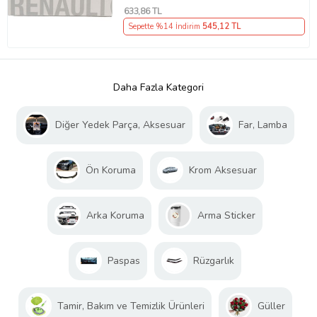
633
,86 TL
Sepette %14 İndirim
545
,12 TL
Daha Fazla Kategori
Diğer Yedek Parça, Aksesuar
Far, Lamba
Ön Koruma
Krom Aksesuar
Arka Koruma
Arma Sticker
Paspas
Rüzgarlık
Tamir, Bakım ve Temizlik Ürünleri
Güller