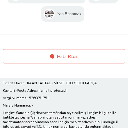
Yan Basamak
Hata Bildir
Ticaret Ünvanı: KAAN KARTAL - NİLSET OTO YEDEK PARÇA
Kayıtlı E-Posta Adresi:
[email protected]
Vergi Numarası: 5260851751
Mersis Numarası: -
İletişim: Satıcının Çiçeksepeti tarafından teyit edilmiş iletişim bilgileri ile
birlikte tacir/esnaf/sanatkar olan satıcılar için merkez adresi;
tacir/esnaf/sanatkar olmayan satıcılar için merkez adresinin bulunduğu il
bilgisi, ad, soyad ve T.C. kimlik numarası kayıt altında bulunmaktadır.