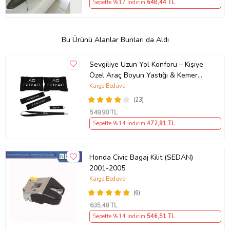
Sepette %17 İndirim
648
,44 TL
Bu Ürünü Alanlar Bunları da Aldı
Sevgiliye Uzun Yol Konforu – Kişiye
Özel Araç Boyun Yastığı & Kemer
Pedi Hediye Seti
Kargo Bedava
(23)
549
,90 TL
Sepette %14 İndirim
472
,91 TL
Honda Civic Bagaj Kilit (SEDAN)
2001-2005
Kargo Bedava
(6)
635
,48 TL
Sepette %14 İndirim
546
,51 TL