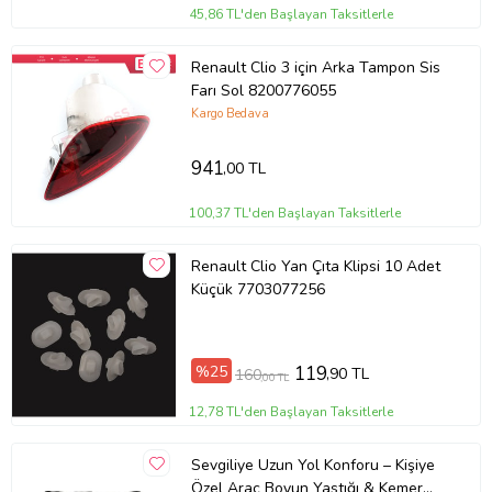
45,86 TL'den Başlayan Taksitlerle
Renault Clio 3 için Arka Tampon Sis
Farı Sol 8200776055
Kargo Bedava
941
,00 TL
100,37 TL'den Başlayan Taksitlerle
Renault Clio Yan Çıta Klipsi 10 Adet
Küçük 7703077256
%25
119
,90 TL
160
,00 TL
12,78 TL'den Başlayan Taksitlerle
Sevgiliye Uzun Yol Konforu – Kişiye
Özel Araç Boyun Yastığı & Kemer