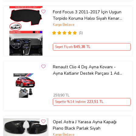
Ford Focus 3 2011-2017 İçin Uygun
Torpido Koruma Halısı Siyah Kenar
Renk Kırmızı
Kargo Bedava
(1)
Sepet Fiyatı
845
,38 TL
Renault Clio 4 Dış Ayna Kovanı -
Ayna Katlanır Destek Parçası 1 Adet
490307706 M3625
259
,90 TL
Sepette %14 İndirim
223
,51 TL
Opel Astra J Yarasa Ayna Kapağı
Piano Black Parlak Siyah
Kargo Bedava