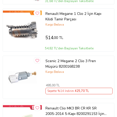
31,68 TL'den Başlayan Taksitlerle
Renault Megane 1 Clio 2 İçin Kapı
Kilidi Tamir Parçası
Kargo Bedava
514
,00 TL
54,82 TL'den Başlayan Taksitlerle
Scenic 2 Megane 2 Clio 3 Fren
Müşürü 8200168238
Kargo Bedava
495
,00 TL
Sepette %14 İndirim
425
,70 TL
Renault Clio MK3 BR CR KR SR
2005-2014 5-Kapı 8200291153 İçin