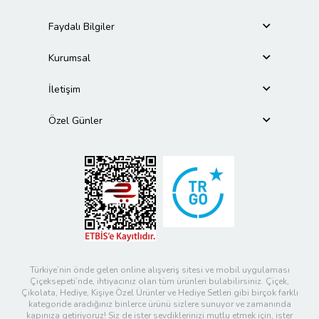
Faydalı Bilgiler
Kurumsal
İletişim
Özel Günler
Türkiye’nin önde gelen online alışveriş sitesi ve mobil uygulaması
Çiçeksepeti’nde, ihtiyacınız olan tüm ürünleri bulabilirsiniz. Çiçek,
Çikolata, Hediye, Kişiye Özel Ürünler ve Hediye Setleri gibi birçok farklı
kategoride aradığınız binlerce ürünü sizlere sunuyor ve zamanında
kapınıza getiriyoruz! Siz de ister sevdiklerinizi mutlu etmek için, ister