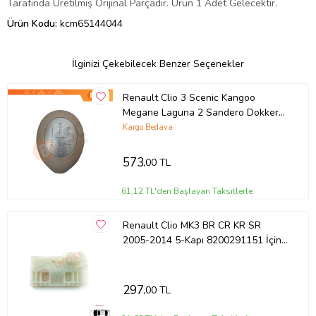
Tarafında Üretilmiş Orijinal Parçadır. Ürün 1 Adet Gelecektir.
Ürün Kodu:
kcm65144044
İlginizi Çekebilecek Benzer Seçenekler
Renault Clio 3 Scenic Kangoo
Megane Laguna 2 Sandero Dokker
8200596157 İçin Bej Krom Vites
Kargo Bedava
Topuzu
573
,00 TL
61,12 TL'den Başlayan Taksitlerle
Renault Clio MK3 BR CR KR SR
2005-2014 5-Kapı 8200291151 İçin
Arka Sol Cam Kriko Tamir Klipsi
297
,00 TL