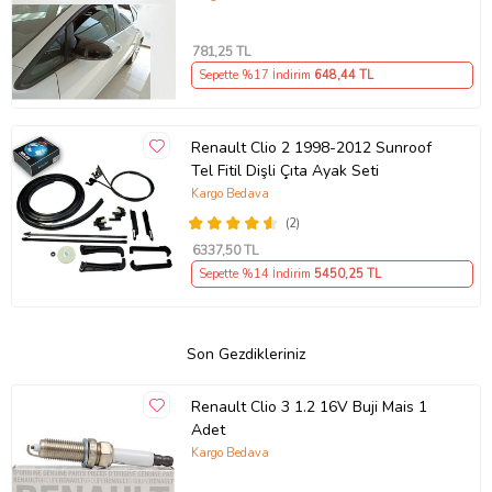
781
,25 TL
Sepette %17 İndirim
648
,44 TL
Renault Clio 2 1998-2012 Sunroof
Tel Fitil Dişli Çıta Ayak Seti
Kargo Bedava
(2)
6337
,50 TL
Sepette %14 İndirim
5450
,25 TL
Son Gezdikleriniz
Renault Clio 3 1.2 16V Buji Mais 1
Adet
Kargo Bedava