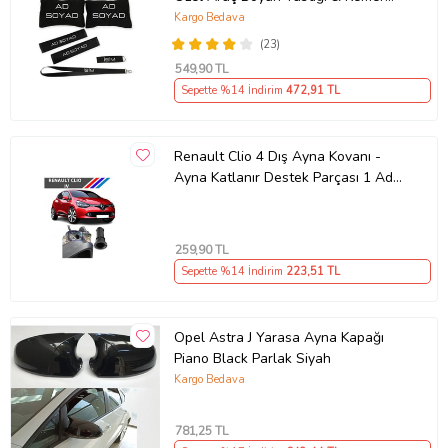
Pedi Hediye Seti
Kargo Bedava
(23)
549
,90 TL
Sepette %14 İndirim
472
,91 TL
Renault Clio 4 Dış Ayna Kovanı -
Ayna Katlanır Destek Parçası 1 Adet
490307706 M3625
259
,90 TL
Sepette %14 İndirim
223
,51 TL
Opel Astra J Yarasa Ayna Kapağı
Piano Black Parlak Siyah
Kargo Bedava
781
,25 TL