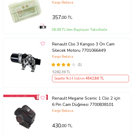
Arka Sağ Cam Kriko Tamir Klipsi
Kargo Bedava
357
,00 TL
38,08 TL'den Başlayan Taksitlerle
Renault Clıo 3 Kangoo 3 Ön Cam
Silecek Motoru 7701066449
Kargo Bedava
(1)
5282
,39 TL
Sepette %14 İndirim
4542
,86 TL
Renault Megane Scenic 1 Clio 2 için
6 Pin Cam Düğmesi 7700838101
Kargo Bedava
430
,00 TL