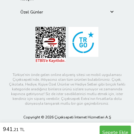
Özel Günler
Türkiye’nin önde gelen online alışveriş sitesi ve mobil uygulaması
Çiçeksepeti’nde, ihtiyacınız olan tüm ürünleri bulabilirsiniz. Çiçek,
Çikolata, Hediye, Kişiye Özel Ürünler ve Hediye Setleri gibi birçok farklı
kategoride aradığınız binlerce ürünü sizlere sunuyor ve zamanında
kapınıza getiriyoruz! Siz de ister sevdiklerinizi mutlu etmek için, ister
kendiniz için sipariş verebilir; Çiçeksepeti Extra’nın fırsatlarla dolu
dünyasıyla tanışarak mutlu bir gün geçirebilirsiniz.
Copyright © 2026 Çiçeksepeti İnternet Hizmetleri A.Ş
941
,21 TL
Sepete Ekle