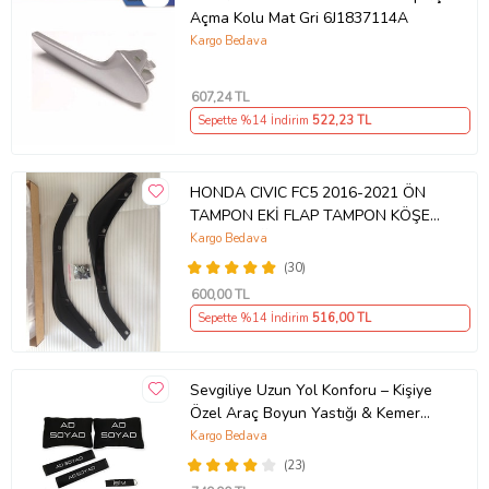
Açma Kolu Mat Gri 6J1837114A
Kargo Bedava
607
,24 TL
Sepette %14 İndirim
522
,23 TL
HONDA CIVIC FC5 2016-2021 ÖN
TAMPON EKİ FLAP TAMPON KÖŞESİ
TAKIM SAĞ SOL KAMPANYA ŞOKK
Kargo Bedava
FİYAT OEM
(30)
600
,00 TL
Sepette %14 İndirim
516
,00 TL
Sevgiliye Uzun Yol Konforu – Kişiye
Özel Araç Boyun Yastığı & Kemer
Pedi Hediye Seti
Kargo Bedava
(23)