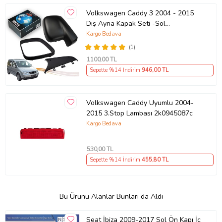
Volkswagen Caddy 3 2004 - 2015
Dış Ayna Kapak Seti -Sol
7E18575289 B9
Kargo Bedava
(1)
1100
,00 TL
Sepette %14 İndirim
946
,00 TL
Volkswagen Caddy Uyumlu 2004-
2015 3.Stop Lambası 2k0945087c
Kargo Bedava
530
,00 TL
Sepette %14 İndirim
455
,80 TL
Bu Ürünü Alanlar Bunları da Aldı
Seat İbiza 2009-2017 Sol Ön Kapı İç