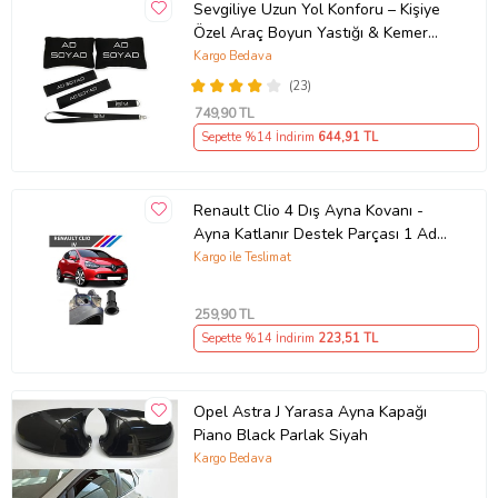
Sevgiliye Uzun Yol Konforu – Kişiye
Özel Araç Boyun Yastığı & Kemer
Pedi Hediye Seti
Kargo Bedava
(23)
749
,90 TL
Sepette %14 İndirim
644
,91 TL
Renault Clio 4 Dış Ayna Kovanı -
Ayna Katlanır Destek Parçası 1 Adet
490307706 M3625
Kargo ile Teslimat
259
,90 TL
Sepette %14 İndirim
223
,51 TL
Opel Astra J Yarasa Ayna Kapağı
Piano Black Parlak Siyah
Kargo Bedava