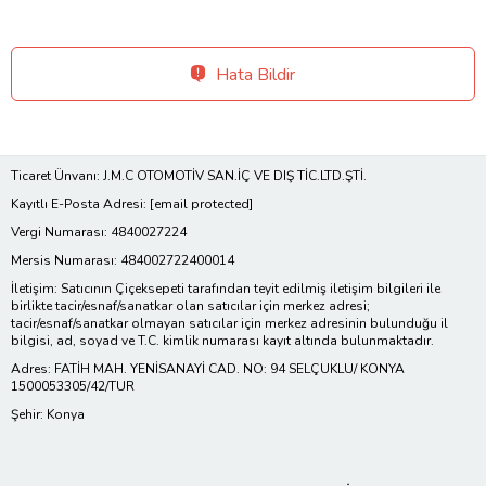
Hata Bildir
Ticaret Ünvanı: J.M.C OTOMOTİV SAN.İÇ VE DIŞ TİC.LTD.ŞTİ.
Kayıtlı E-Posta Adresi:
[email protected]
Vergi Numarası: 4840027224
Mersis Numarası: 484002722400014
İletişim: Satıcının Çiçeksepeti tarafından teyit edilmiş iletişim bilgileri ile
birlikte tacir/esnaf/sanatkar olan satıcılar için merkez adresi;
tacir/esnaf/sanatkar olmayan satıcılar için merkez adresinin bulunduğu il
bilgisi, ad, soyad ve T.C. kimlik numarası kayıt altında bulunmaktadır.
Adres: FATİH MAH. YENİSANAYİ CAD. NO: 94 SELÇUKLU/ KONYA
1500053305/42/TUR
Şehir: Konya