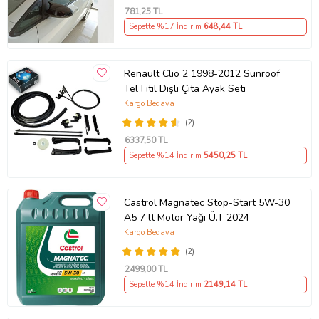
781
,25 TL
Sepette %17 İndirim
648
,44 TL
Renault Clio 2 1998-2012 Sunroof
Tel Fitil Dişli Çıta Ayak Seti
Kargo Bedava
(2)
6337
,50 TL
Sepette %14 İndirim
5450
,25 TL
Castrol Magnatec Stop-Start 5W-30
A5 7 lt Motor Yağı Ü.T 2024
Kargo Bedava
(2)
2499
,00 TL
Sepette %14 İndirim
2149
,14 TL