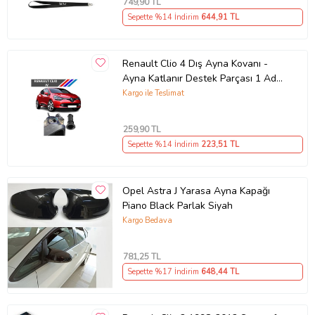
749
,90 TL
Sepette %14 İndirim
644
,91 TL
Renault Clio 4 Dış Ayna Kovanı -
Ayna Katlanır Destek Parçası 1 Adet
490307706 M3625
Kargo ile Teslimat
259
,90 TL
Sepette %14 İndirim
223
,51 TL
Opel Astra J Yarasa Ayna Kapağı
Piano Black Parlak Siyah
Kargo Bedava
781
,25 TL
Sepette %17 İndirim
648
,44 TL