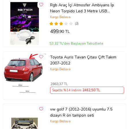
Rgb Araç İçi Atmosfer Ambiyans İp
Neon Torpido Led 3 Metre USB
Girişli
Kargo Bedava
(3)
499
,90 TL
53,32 TL'den Başlayan Taksitlerle
Toyota Auris Tavan Çıtası Çift Takım
2007-2012
Kargo Bedava
2863
,37 TL
Sepette %14 İndirim
2462
,50 TL
vw golf 7 (2012-2016) uyumlu 7.5
dizayn R ön tampon seti
Kargo Bedava