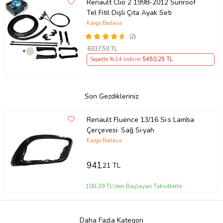
Renault Clio 2 1998-2012 Sunroof
Tel Fitil Dişli Çıta Ayak Seti
Kargo Bedava
(2)
6337
,50 TL
Sepette %14 İndirim
5450
,25 TL
Son Gezdikleriniz
Renault Fluence 13/16 Si·s Lamba
Çerçevesi· Sağ Si·yah
Kargo Bedava
941
,21 TL
100,39 TL'den Başlayan Taksitlerle
Daha Fazla Kategori