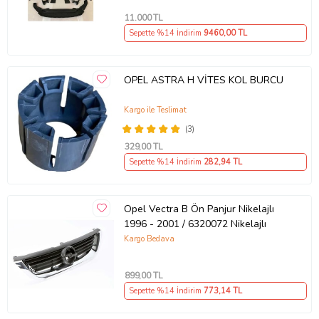
11.000
TL
Sepette %14 İndirim
9460
,00 TL
OPEL ASTRA H VİTES KOL BURCU
Kargo ile Teslimat
(3)
329
,00 TL
Sepette %14 İndirim
282
,94 TL
Opel Vectra B Ön Panjur Nikelajlı
1996 - 2001 / 6320072 Nikelajlı
Kargo Bedava
899
,00 TL
Sepette %14 İndirim
773
,14 TL