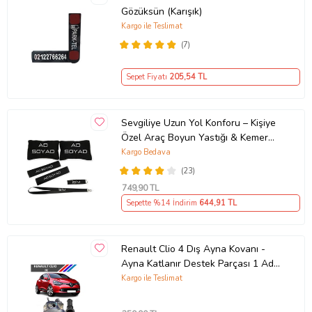
Gözüksün (Karışık)
Kargo ile Teslimat
(7)
Sepet Fiyatı
205
,54 TL
Sevgiliye Uzun Yol Konforu – Kişiye
Özel Araç Boyun Yastığı & Kemer
Pedi Hediye Seti
Kargo Bedava
(23)
749
,90 TL
Sepette %14 İndirim
644
,91 TL
Renault Clio 4 Dış Ayna Kovanı -
Ayna Katlanır Destek Parçası 1 Adet
490307706 M3625
Kargo ile Teslimat