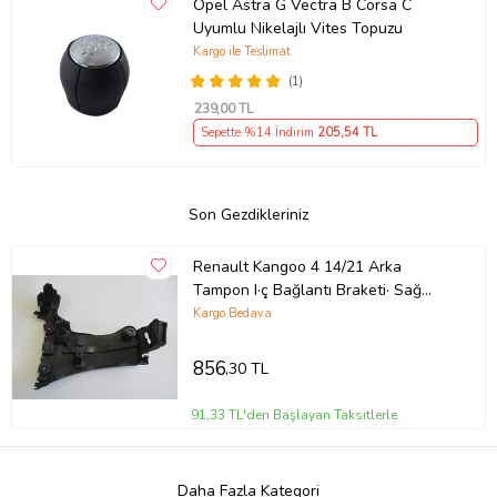
Opel Astra G Vectra B Corsa C
Uyumlu Nikelajlı Vites Topuzu
Kargo ile Teslimat
(1)
239
,00 TL
Sepette %14 İndirim
205
,54 TL
Son Gezdikleriniz
Renault Kangoo 4 14/21 Arka
Tampon I·ç Bağlantı Braketi· Sağ
Plasti·k
Kargo Bedava
856
,30 TL
91,33 TL'den Başlayan Taksitlerle
Daha Fazla Kategori