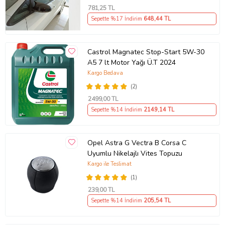
781
,25 TL
Sepette %17 İndirim
648
,44 TL
Castrol Magnatec Stop-Start 5W-30
A5 7 lt Motor Yağı Ü.T 2024
Kargo Bedava
(2)
2499
,00 TL
Sepette %14 İndirim
2149
,14 TL
Opel Astra G Vectra B Corsa C
Uyumlu Nikelajlı Vites Topuzu
Kargo ile Teslimat
(1)
239
,00 TL
Sepette %14 İndirim
205
,54 TL