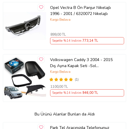
Opel Vectra B Ön Panjur Nikelajlı
1996 - 2001 / 6320072 Nikelajlı
Kargo Bedava
899
,00 TL
Sepette %14 İndirim
773
,14 TL
Volkswagen Caddy 3 2004 - 2015
Dış Ayna Kapak Seti -Sol
7E18575289 B9
Kargo Bedava
(1)
1100
,00 TL
Sepette %14 İndirim
946
,00 TL
Bu Ürünü Alanlar Bunları da Aldı
Park Tel Aracınızda Telefonunuz