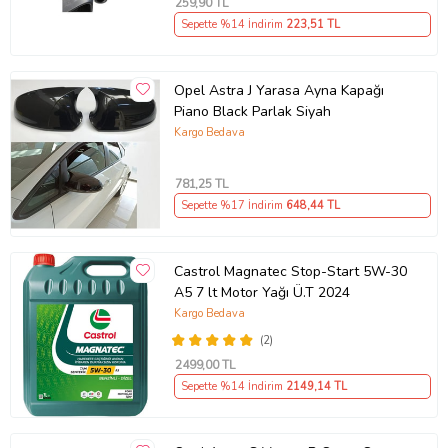
259
,90 TL
Sepette %14 İndirim
223
,51 TL
Opel Astra J Yarasa Ayna Kapağı
Piano Black Parlak Siyah
Kargo Bedava
781
,25 TL
Sepette %17 İndirim
648
,44 TL
Castrol Magnatec Stop-Start 5W-30
A5 7 lt Motor Yağı Ü.T 2024
Kargo Bedava
(2)
2499
,00 TL
Sepette %14 İndirim
2149
,14 TL