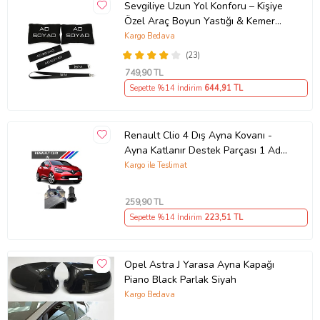
Sevgiliye Uzun Yol Konforu – Kişiye
Özel Araç Boyun Yastığı & Kemer
Pedi Hediye Seti
Kargo Bedava
(23)
749
,90 TL
Sepette %14 İndirim
644
,91 TL
Renault Clio 4 Dış Ayna Kovanı -
Ayna Katlanır Destek Parçası 1 Adet
490307706 M3625
Kargo ile Teslimat
259
,90 TL
Sepette %14 İndirim
223
,51 TL
Opel Astra J Yarasa Ayna Kapağı
Piano Black Parlak Siyah
Kargo Bedava