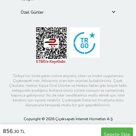
Özel Günler
Türkiye’nin önde gelen online alışveriş sitesi ve mobil uygulaması
Çiçeksepeti’nde, ihtiyacınız olan tüm ürünleri bulabilirsiniz. Çiçek,
Çikolata, Hediye, Kişiye Özel Ürünler ve Hediye Setleri gibi birçok farklı
kategoride aradığınız binlerce ürünü sizlere sunuyor ve zamanında
kapınıza getiriyoruz! Siz de ister sevdiklerinizi mutlu etmek için, ister
kendiniz için sipariş verebilir; Çiçeksepeti Extra’nın fırsatlarla dolu
dünyasıyla tanışarak mutlu bir gün geçirebilirsiniz.
Copyright © 2026 Çiçeksepeti İnternet Hizmetleri A.Ş
856
,30 TL
Sepete Ekle