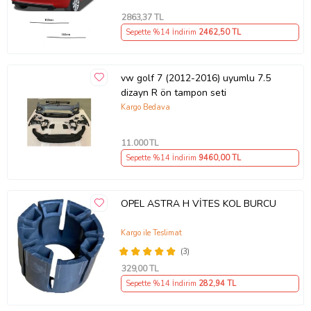
2863
,37 TL
Sepette %14 İndirim
2462
,50 TL
vw golf 7 (2012-2016) uyumlu 7.5
dizayn R ön tampon seti
Kargo Bedava
11.000
TL
Sepette %14 İndirim
9460
,00 TL
OPEL ASTRA H VİTES KOL BURCU
Kargo ile Teslimat
(3)
329
,00 TL
Sepette %14 İndirim
282
,94 TL