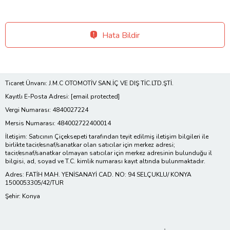
Hata Bildir
Ticaret Ünvanı: J.M.C OTOMOTİV SAN.İÇ VE DIŞ TİC.LTD.ŞTİ.
Kayıtlı E-Posta Adresi:
[email protected]
Vergi Numarası: 4840027224
Mersis Numarası: 484002722400014
İletişim: Satıcının Çiçeksepeti tarafından teyit edilmiş iletişim bilgileri ile
birlikte tacir/esnaf/sanatkar olan satıcılar için merkez adresi;
tacir/esnaf/sanatkar olmayan satıcılar için merkez adresinin bulunduğu il
bilgisi, ad, soyad ve T.C. kimlik numarası kayıt altında bulunmaktadır.
Adres: FATİH MAH. YENİSANAYİ CAD. NO: 94 SELÇUKLU/ KONYA
1500053305/42/TUR
Şehir: Konya