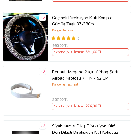
Geçmeli Direksiyon Kılıfı Komple
Gümüş Taşlı 37-38Cm
Kargo Bedava
(1)
990
,00 TL
Sepette %10 İndirim
891
,00 TL
Renault Megane 2 için Airbag Şerit
Airbag Kablosu 7 PİN - 52 CM
Kargo ile Teslimat
307
,00 TL
Sepette %10 İndirim
276
,30 TL
Siyah Kırmızı Dikiş Direksiyon Kılıfı
Deri Dikişli Direksiyon Kılıf Kokusuz