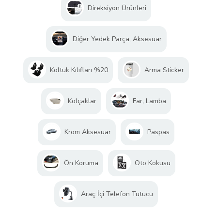
Direksiyon Ürünleri
Diğer Yedek Parça, Aksesuar
Koltuk Kılıfları %20
Arma Sticker
Kolçaklar
Far, Lamba
Krom Aksesuar
Paspas
Ön Koruma
Oto Kokusu
Araç İçi Telefon Tutucu