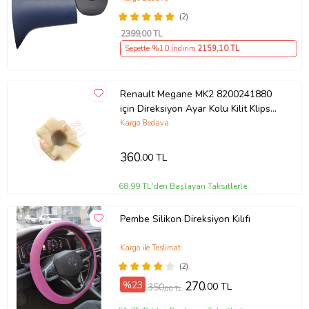
(2)
2399
,00 TL
Sepette %10 İndirim
2159
,10 TL
Renault Megane MK2 8200241880
için Direksiyon Ayar Kolu Kilit Klips
Plastiği
Kargo Bedava
360
,00 TL
68,99 TL'den Başlayan Taksitlerle
Pembe Silikon Direksiyon Kılıfı
Kargo ile Teslimat
(2)
%23
270
,00 TL
350
,00 TL