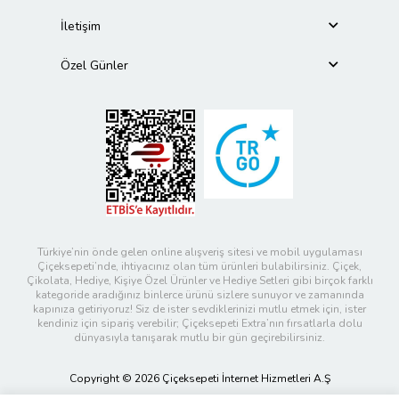
İletişim
Özel Günler
Türkiye’nin önde gelen online alışveriş sitesi ve mobil uygulaması
Çiçeksepeti’nde, ihtiyacınız olan tüm ürünleri bulabilirsiniz. Çiçek,
Çikolata, Hediye, Kişiye Özel Ürünler ve Hediye Setleri gibi birçok farklı
kategoride aradığınız binlerce ürünü sizlere sunuyor ve zamanında
kapınıza getiriyoruz! Siz de ister sevdiklerinizi mutlu etmek için, ister
kendiniz için sipariş verebilir; Çiçeksepeti Extra’nın fırsatlarla dolu
dünyasıyla tanışarak mutlu bir gün geçirebilirsiniz.
Copyright © 2026 Çiçeksepeti İnternet Hizmetleri A.Ş