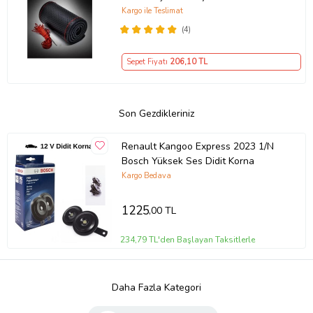
Kılıf
Kargo ile Teslimat
(4)
Sepet Fiyatı
206
,10 TL
Son Gezdikleriniz
Renault Kangoo Express 2023 1/N
Bosch Yüksek Ses Didit Korna
Kargo Bedava
1225
,00 TL
234,79 TL'den Başlayan Taksitlerle
Daha Fazla Kategori