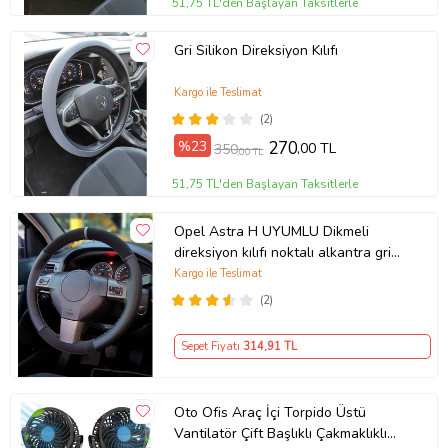
51,75 TL'den Başlayan Taksitlerle
Gri Silikon Direksiyon Kılıfı
Kargo ile Teslimat
(2)
%23
270
,00 TL
350
,00 TL
51,75 TL'den Başlayan Taksitlerle
Opel Astra H UYUMLU Dikmeli
direksiyon kılıfı noktalı alkantra gri
yüzüklü ( 38×10.5CM )
Kargo ile Teslimat
(2)
Sepet Fiyatı
314
,91 TL
Oto Ofis Araç İçi Torpido Üstü
Vantilatör Çift Başlıklı Çakmaklıklı