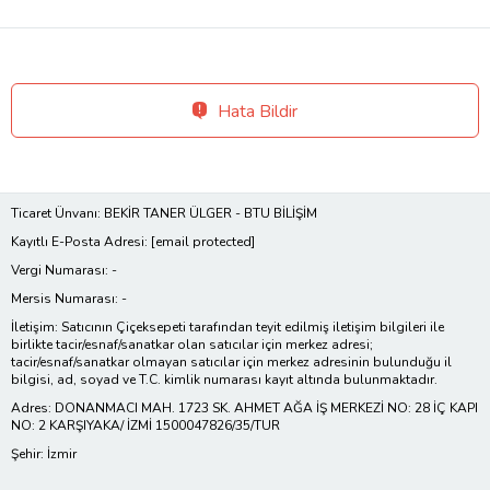
Hata Bildir
Ticaret Ünvanı: BEKİR TANER ÜLGER - BTU BİLİŞİM
Kayıtlı E-Posta Adresi:
[email protected]
Vergi Numarası: -
Mersis Numarası: -
İletişim: Satıcının Çiçeksepeti tarafından teyit edilmiş iletişim bilgileri ile
birlikte tacir/esnaf/sanatkar olan satıcılar için merkez adresi;
tacir/esnaf/sanatkar olmayan satıcılar için merkez adresinin bulunduğu il
bilgisi, ad, soyad ve T.C. kimlik numarası kayıt altında bulunmaktadır.
Adres: DONANMACI MAH. 1723 SK. AHMET AĞA İŞ MERKEZİ NO: 28 İÇ KAPI
NO: 2 KARŞIYAKA/ İZMİ 1500047826/35/TUR
Şehir: İzmir