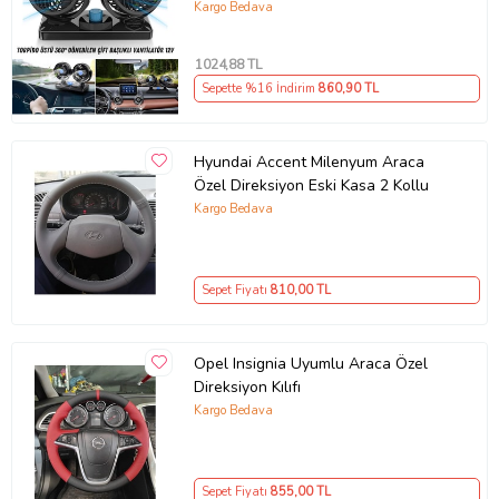
Soğutucu Fan 360° Dönebilen 12V
Kargo Bedava
1024
,88 TL
Sepette %16 İndirim
860
,90 TL
Hyundai Accent Milenyum Araca
Özel Direksiyon Eski Kasa 2 Kollu
Kargo Bedava
Sepet Fiyatı
810
,00 TL
Opel Insignia Uyumlu Araca Özel
Direksiyon Kılıfı
Kargo Bedava
Sepet Fiyatı
855
,00 TL