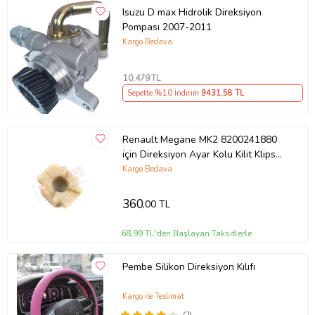
Isuzu D max Hidrolik Direksiyon
Pompası 2007-2011
Kargo Bedava
10.479
TL
Sepette %10 İndirim
9431
,58 TL
Renault Megane MK2 8200241880
için Direksiyon Ayar Kolu Kilit Klips
Plastiği
Kargo Bedava
360
,00 TL
68,99 TL'den Başlayan Taksitlerle
Pembe Silikon Direksiyon Kılıfı
Kargo ile Teslimat