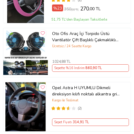
(2)
%23
270
,00 TL
350
,00 TL
51,75 TL'den Başlayan Taksitlerle
Oto Ofis Araç İçi Torpido Üstü
Vantilatör Çift Başlıklı Çakmaklıklı
Soğutucu Fan 360° Dönebilen 12V
Ücretsiz / 24 Saatte Kargo
1024
,88 TL
Sepette %16 İndirim
860
,90 TL
Opel Astra H UYUMLU Dikmeli
direksiyon kılıfı noktalı alkantra gri
yüzüklü ( 38×10.5CM )
Kargo ile Teslimat
(2)
Sepet Fiyatı
314
,91 TL