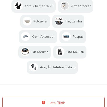
Koltuk Kılıfları %20
Arma Sticker
Kolçaklar
Far, Lamba
Krom Aksesuar
Paspas
Ön Koruma
Oto Kokusu
Araç İçi Telefon Tutucu
Hata Bildir