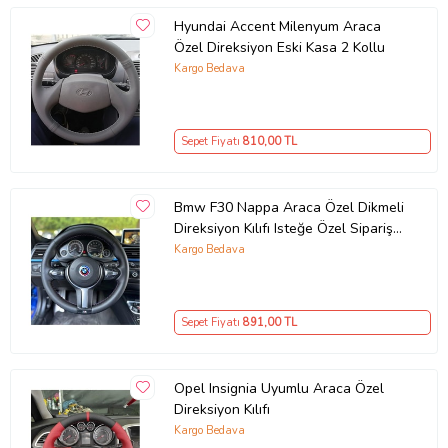
Hyundai Accent Milenyum Araca
Özel Direksiyon Eski Kasa 2 Kollu
Kargo Bedava
Sepet Fiyatı
810
,00 TL
Bmw F30 Nappa Araca Özel Dikmeli
Direksiyon Kılıfı Isteğe Özel Sipariş
Yapmıyorum
Kargo Bedava
Sepet Fiyatı
891
,00 TL
Opel Insignia Uyumlu Araca Özel
Direksiyon Kılıfı
Kargo Bedava