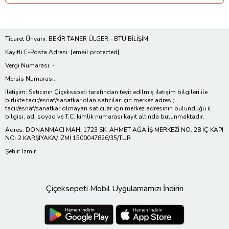
Ticaret Ünvanı: BEKİR TANER ÜLGER - BTU BİLİŞİM
Kayıtlı E-Posta Adresi:
[email protected]
Vergi Numarası: -
Mersis Numarası: -
İletişim: Satıcının Çiçeksepeti tarafından teyit edilmiş iletişim bilgileri ile
birlikte tacir/esnaf/sanatkar olan satıcılar için merkez adresi;
tacir/esnaf/sanatkar olmayan satıcılar için merkez adresinin bulunduğu il
bilgisi, ad, soyad ve T.C. kimlik numarası kayıt altında bulunmaktadır.
Adres: DONANMACI MAH. 1723 SK. AHMET AĞA İŞ MERKEZİ NO: 28 İÇ KAPI
NO: 2 KARŞIYAKA/ İZMİ 1500047826/35/TUR
Şehir: İzmir
Çiçeksepeti Mobil Uygulamamızı İndirin