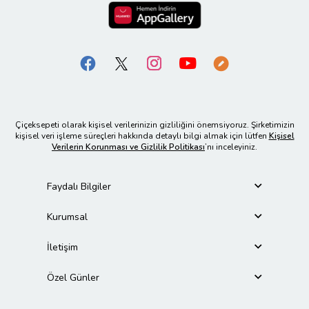
Çiçeksepeti olarak kişisel verilerinizin gizliliğini önemsiyoruz. Şirketimizin
kişisel veri işleme süreçleri hakkında detaylı bilgi almak için lütfen
Kişisel
Verilerin Korunması ve Gizlilik Politikası
’nı inceleyiniz.
Faydalı Bilgiler
Kurumsal
İletişim
Özel Günler