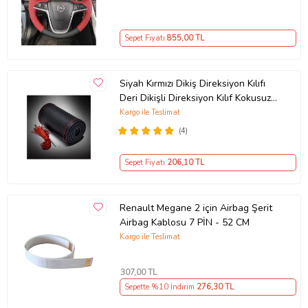
Sepet Fiyatı
855
,00 TL
Siyah Kırmızı Dikiş Direksiyon Kılıfı
Deri Dikişli Direksiyon Kılıf Kokusuz
Kılıf
Kargo ile Teslimat
(4)
Sepet Fiyatı
206
,10 TL
Renault Megane 2 için Airbag Şerit
Airbag Kablosu 7 PİN - 52 CM
Kargo ile Teslimat
307
,00 TL
Sepette %10 İndirim
276
,30 TL