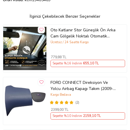
İlginizi Çekebilecek Benzer Seçenekler
Oto Katlanır Stor Güneşlik Ön Arka
Cam Gölgelik Noktalı Otomatik
Sürgülü Güneş Koruyucu Araba Suv
Ücretsiz / 24 Saatte Kargo
779
,88 TL
Sepette %16 İndirim
655
,10 TL
FORD CONNECT Direksiyon Ve
Yolcu Airbag Kapagı Takım (2009-
2014) İthal Üretim
Kargo Bedava
(2)
2399
,00 TL
Sepette %10 İndirim
2159
,10 TL