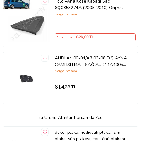
Polo Ayna Köşe Kapağı Sağ
6Q0853274A (2005-2010) Orijinal
Kargo Bedava
Sepet Fiyatı
828
,00 TL
AUDI A4 00-04/A3 03-08 DIŞ AYNA
CAMI ISITMALI SAĞ AUD11A4005
8E0857536C
Kargo Bedava
614
,28 TL
Bu Ürünü Alanlar Bunları da Aldı
dekor plaka, hediyelik plaka, isim
plaka, süs plakası, cam önü plakası,