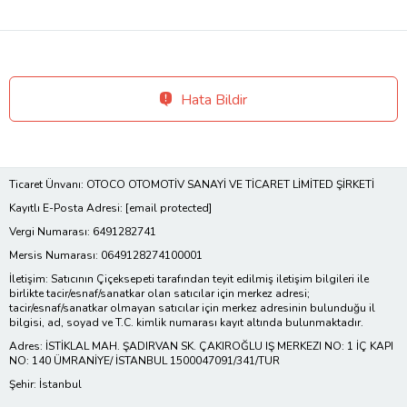
Hata Bildir
Ticaret Ünvanı: OTOCO OTOMOTİV SANAYİ VE TİCARET LİMİTED ŞİRKETİ
Kayıtlı E-Posta Adresi:
[email protected]
Vergi Numarası: 6491282741
Mersis Numarası: 0649128274100001
İletişim: Satıcının Çiçeksepeti tarafından teyit edilmiş iletişim bilgileri ile
birlikte tacir/esnaf/sanatkar olan satıcılar için merkez adresi;
tacir/esnaf/sanatkar olmayan satıcılar için merkez adresinin bulunduğu il
bilgisi, ad, soyad ve T.C. kimlik numarası kayıt altında bulunmaktadır.
Adres: İSTİKLAL MAH. ŞADIRVAN SK. ÇAKIROĞLU IŞ MERKEZI NO: 1 İÇ KAPI
NO: 140 ÜMRANİYE/ İSTANBUL 1500047091/341/TUR
Şehir: İstanbul