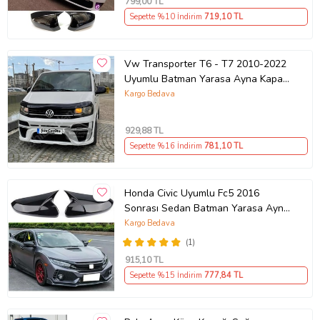
799
,00 TL
Sepette %10 İndirim
719
,10 TL
Vw Transporter T6 - T7 2010-2022
Uyumlu Batman Yarasa Ayna Kapağı
Piano Black ABS Plastik
Kargo Bedava
929
,88 TL
Sepette %16 İndirim
781
,10 TL
Honda Civic Uyumlu Fc5 2016
Sonrası Sedan Batman Yarasa Ayna
Kapağı (Parlak Siyah)
Kargo Bedava
(1)
915
,10 TL
Sepette %15 İndirim
777
,84 TL