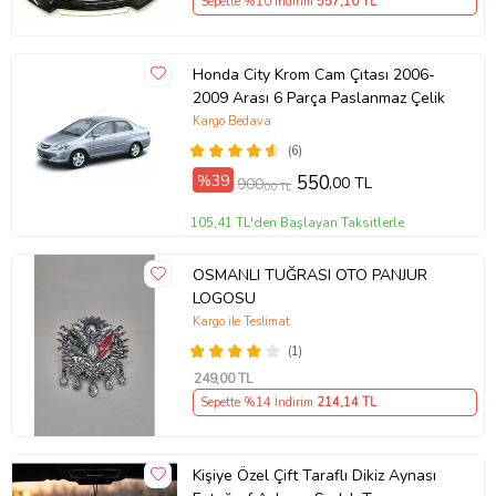
Sepette %10 İndirim
557
,10 TL
Honda City Krom Cam Çıtası 2006-
2009 Arası 6 Parça Paslanmaz Çelik
Kargo Bedava
(6)
%39
550
,00 TL
900
,00 TL
105,41 TL'den Başlayan Taksitlerle
OSMANLI TUĞRASI OTO PANJUR
LOGOSU
Kargo ile Teslimat
(1)
249
,00 TL
Sepette %14 İndirim
214
,14 TL
Kişiye Özel Çift Taraflı Dikiz Aynası