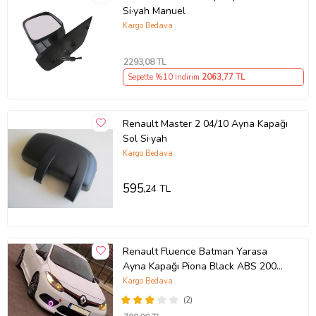
Si·yah Manuel
Kargo Bedava
2293
,08 TL
Sepette %10 İndirim
2063
,77 TL
Renault Master 2 04/10 Ayna Kapağı
Sol Si·yah
Kargo Bedava
595
,24 TL
Renault Fluence Batman Yarasa
Ayna Kapağı Piona Black ABS 2009-
2016
Kargo Bedava
(2)