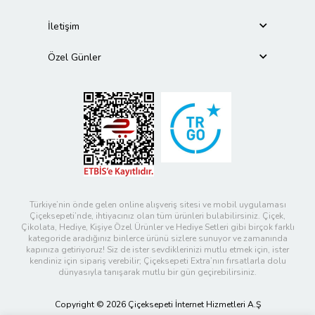
İletişim
Özel Günler
Türkiye’nin önde gelen online alışveriş sitesi ve mobil uygulaması
Çiçeksepeti’nde, ihtiyacınız olan tüm ürünleri bulabilirsiniz. Çiçek,
Çikolata, Hediye, Kişiye Özel Ürünler ve Hediye Setleri gibi birçok farklı
kategoride aradığınız binlerce ürünü sizlere sunuyor ve zamanında
kapınıza getiriyoruz! Siz de ister sevdiklerinizi mutlu etmek için, ister
kendiniz için sipariş verebilir; Çiçeksepeti Extra’nın fırsatlarla dolu
dünyasıyla tanışarak mutlu bir gün geçirebilirsiniz.
Copyright © 2026 Çiçeksepeti İnternet Hizmetleri A.Ş