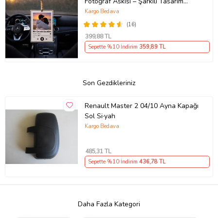
Fotoğraf Askısı – Şarkılı Tasarım
Araç Süsü
Kargo Bedava
(16)
399
,88 TL
Sepette %10 İndirim
359
,89 TL
Son Gezdikleriniz
Renault Master 2 04/10 Ayna Kapağı
Sol Si·yah
Kargo Bedava
485
,31 TL
Sepette %10 İndirim
436
,78 TL
Daha Fazla Kategori