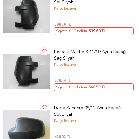
Sol Si·yah
Kargo Bedava
599
,56 TL
Sepette %10 İndirim
539
,60 TL
Renault Master 3 11/19 Ayna Kapağı
Sağ Si·yah
Kargo Bedava
629
,54 TL
Sepette %10 İndirim
566
,59 TL
Dacia Sandero 09/12 Ayna Kapağı
Sol Si·yah
Kargo Bedava
436
,92 TL