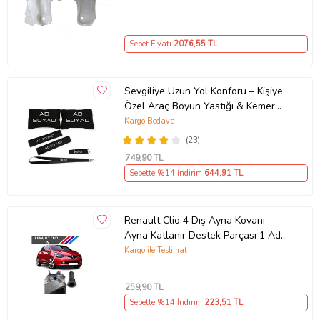
Sepet Fiyatı
2076
,55 TL
Sevgiliye Uzun Yol Konforu – Kişiye
Özel Araç Boyun Yastığı & Kemer
Pedi Hediye Seti
Kargo Bedava
(23)
749
,90 TL
Sepette %14 İndirim
644
,91 TL
Renault Clio 4 Dış Ayna Kovanı -
Ayna Katlanır Destek Parçası 1 Adet
490307706 M3625
Kargo ile Teslimat
259
,90 TL
Sepette %14 İndirim
223
,51 TL