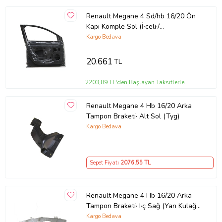
Renault Megane 4 Sd/hb 16/20 Ön
Kapı Komple Sol (İ·celi·/
çekomasti·kli·) (Tw)
Kargo Bedava
20.661
TL
2203,89 TL'den Başlayan Taksitlerle
Renault Megane 4 Hb 16/20 Arka
Tampon Braketi· Alt Sol (Tyg)
Kargo Bedava
Sepet Fiyatı
2076
,55 TL
Renault Megane 4 Hb 16/20 Arka
Tampon Braketi· I·ç Sağ (Yan Kulağa
Takılan) (Tyg)
Kargo Bedava