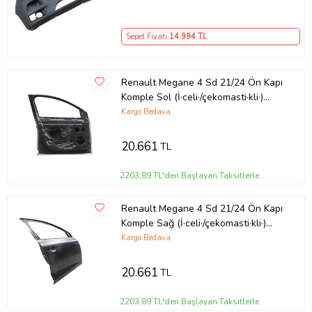
Sepet Fiyatı
14.994
TL
Renault Megane 4 Sd 21/24 Ön Kapı
Komple Sol (İ·celi·/çekomasti·kli·)
(Tw)
Kargo Bedava
20.661
TL
2203,89 TL'den Başlayan Taksitlerle
Renault Megane 4 Sd 21/24 Ön Kapı
Komple Sağ (İ·celi·/çekomasti·kli·)
(Tw)
Kargo Bedava
20.661
TL
2203,89 TL'den Başlayan Taksitlerle