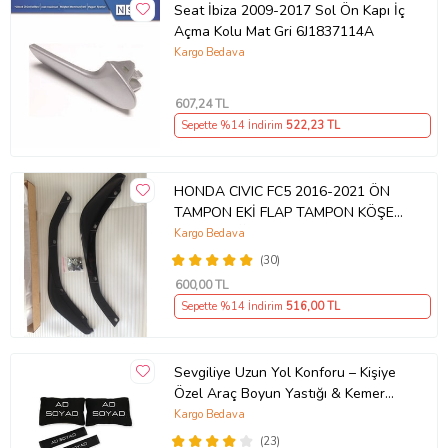
Seat İbiza 2009-2017 Sol Ön Kapı İç
Açma Kolu Mat Gri 6J1837114A
Kargo Bedava
607
,24 TL
Sepette %14 İndirim
522
,23 TL
HONDA CIVIC FC5 2016-2021 ÖN
TAMPON EKİ FLAP TAMPON KÖŞESİ
TAKIM SAĞ SOL KAMPANYA ŞOKK
Kargo Bedava
FİYAT OEM
(30)
600
,00 TL
Sepette %14 İndirim
516
,00 TL
Sevgiliye Uzun Yol Konforu – Kişiye
Özel Araç Boyun Yastığı & Kemer
Pedi Hediye Seti
Kargo Bedava
(23)