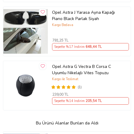
Opel Astra J Yarasa Ayna Kapağı
Piano Black Parlak Siyah
Kargo Bedava
781
,25 TL
Sepette %17 İndirim
648
,44 TL
Opel Astra G Vectra B Corsa C
Uyumlu Nikelajlı Vites Topuzu
Kargo ile Teslimat
(1)
239
,00 TL
Sepette %14 İndirim
205
,54 TL
Bu Ürünü Alanlar Bunları da Aldı