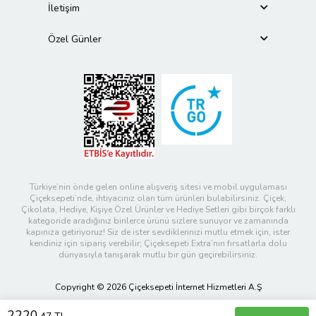
İletişim
Özel Günler
Türkiye’nin önde gelen online alışveriş sitesi ve mobil uygulaması
Çiçeksepeti’nde, ihtiyacınız olan tüm ürünleri bulabilirsiniz. Çiçek,
Çikolata, Hediye, Kişiye Özel Ürünler ve Hediye Setleri gibi birçok farklı
kategoride aradığınız binlerce ürünü sizlere sunuyor ve zamanında
kapınıza getiriyoruz! Siz de ister sevdiklerinizi mutlu etmek için, ister
kendiniz için sipariş verebilir; Çiçeksepeti Extra’nın fırsatlarla dolu
dünyasıyla tanışarak mutlu bir gün geçirebilirsiniz.
Copyright © 2026 Çiçeksepeti İnternet Hizmetleri A.Ş
2220