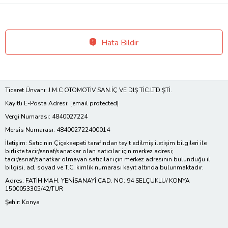
Hata Bildir
Ticaret Ünvanı: J.M.C OTOMOTİV SAN.İÇ VE DIŞ TİC.LTD.ŞTİ.
Kayıtlı E-Posta Adresi:
[email protected]
Vergi Numarası: 4840027224
Mersis Numarası: 484002722400014
İletişim: Satıcının Çiçeksepeti tarafından teyit edilmiş iletişim bilgileri ile
birlikte tacir/esnaf/sanatkar olan satıcılar için merkez adresi;
tacir/esnaf/sanatkar olmayan satıcılar için merkez adresinin bulunduğu il
bilgisi, ad, soyad ve T.C. kimlik numarası kayıt altında bulunmaktadır.
Adres: FATİH MAH. YENİSANAYİ CAD. NO: 94 SELÇUKLU/ KONYA
1500053305/42/TUR
Şehir: Konya