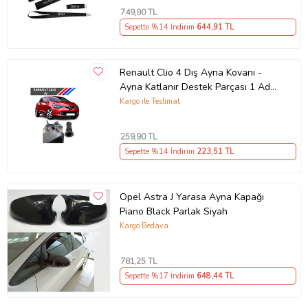
749
,90 TL
Sepette %14 İndirim
644
,91 TL
Renault Clio 4 Dış Ayna Kovanı -
Ayna Katlanır Destek Parçası 1 Adet
490307706 M3625
Kargo ile Teslimat
259
,90 TL
Sepette %14 İndirim
223
,51 TL
Opel Astra J Yarasa Ayna Kapağı
Piano Black Parlak Siyah
Kargo Bedava
781
,25 TL
Sepette %17 İndirim
648
,44 TL