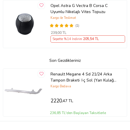
Opel Astra G Vectra B Corsa C
Uyumlu Nikelajlı Vites Topuzu
Kargo ile Teslimat
(1)
239
,00 TL
Sepette %14 İndirim
205
,54 TL
Son Gezdikleriniz
Renault Megane 4 Sd 21/24 Arka
Tampon Braketi· I·ç Sol (Yan Kulağa
Takılan Üst) (Tyg)
Kargo Bedava
2220
,47 TL
236,85 TL'den Başlayan Taksitlerle