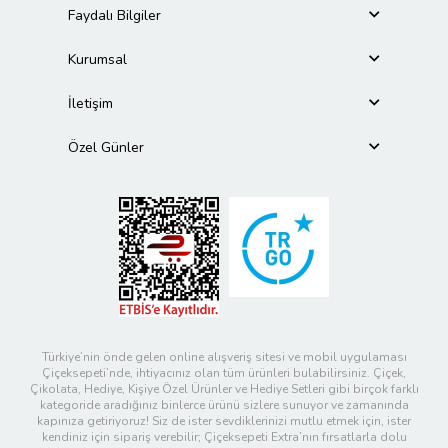
Faydalı Bilgiler
Kurumsal
İletişim
Özel Günler
Türkiye’nin önde gelen online alışveriş sitesi ve mobil uygulaması
Çiçeksepeti’nde, ihtiyacınız olan tüm ürünleri bulabilirsiniz. Çiçek,
Çikolata, Hediye, Kişiye Özel Ürünler ve Hediye Setleri gibi birçok farklı
kategoride aradığınız binlerce ürünü sizlere sunuyor ve zamanında
kapınıza getiriyoruz! Siz de ister sevdiklerinizi mutlu etmek için, ister
kendiniz için sipariş verebilir; Çiçeksepeti Extra’nın fırsatlarla dolu