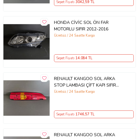
Sepet Fiyatı
3042
,59 TL
HONDA CİVİC SOL ÖN FAR
MOTORLU SIFIR 2012-2016
Ücretsiz / 24 Saatte Kargo
Sepet Fiyatı
14.084
TL
RENAULT KANGOO SOL ARKA
STOP LAMBASI ÇİFT KAPI SIFIR
2003-2008 İTHAL
Ücretsiz / 24 Saatte Kargo
Sepet Fiyatı
1746
,57 TL
RENAULT KANGOO SOL ARKA