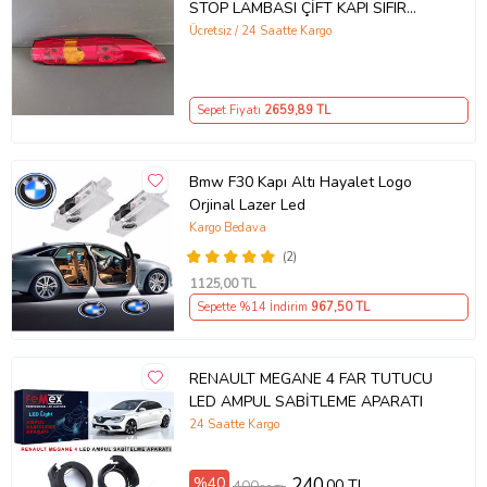
STOP LAMBASI ÇİFT KAPI SIFIR
2003-2008 DEPO
Ücretsiz / 24 Saatte Kargo
Sepet Fiyatı
2659
,89 TL
Bmw F30 Kapı Altı Hayalet Logo
Orjinal Lazer Led
Kargo Bedava
(2)
1125
,00 TL
Sepette %14 İndirim
967
,50 TL
RENAULT MEGANE 4 FAR TUTUCU
LED AMPUL SABİTLEME APARATI
24 Saatte Kargo
%40
240
,00 TL
400