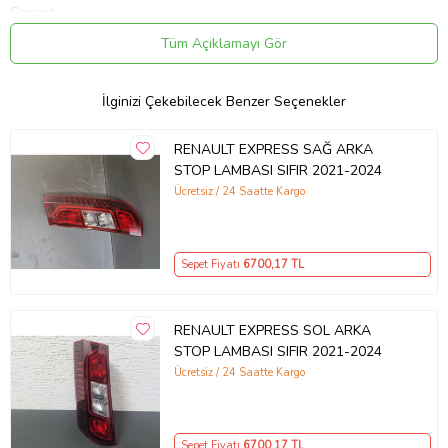
Garanti:
Ürünlerimiz, yetkili distribütörlerden tedarik edilmiş olup, üreticilerin
Tüm Açıklamayı Gör
belirlediği süreler dahilinde GARANTİ kapsamındadırlar.
Burda Parçam Online Yedek Parça Magazası
İlginizi Çekebilecek Benzer Seçenekler
TÜRKİYE'NİN 81 İLİNE ANLAŞMALI KARGO İLE
RENAULT EXPRESS SAĞ ARKA
HIZLI VE
UYGUN FİYATLI GÖNDERİM YAPIYORUZ
STOP LAMBASI SIFIR 2021-2024
ÜRÜN GÖRSELLERİ TAMAMEN TARAFIMIZA AİT
Ücretsiz / 24 Saatte Kargo
VE GÜNCELDİR.
ALACAĞINIZ ÜRÜN
GÖRSELDEKİ
İLE
BİREBİR
AYNI GÖNDERİLECEKTİR
Ürün Kodu:
kcm23517675
Sepet Fiyatı
6700
,17 TL
RENAULT EXPRESS SOL ARKA
STOP LAMBASI SIFIR 2021-2024
Ücretsiz / 24 Saatte Kargo
Sepet Fiyatı
6700
,17 TL