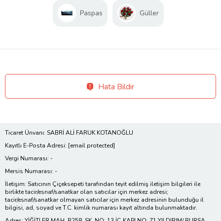
Paspas
Güller
Hata Bildir
Ticaret Ünvanı: SABRİ ALİ FARUK KOTANOĞLU
Kayıtlı E-Posta Adresi:
[email protected]
Vergi Numarası: -
Mersis Numarası: -
İletişim: Satıcının Çiçeksepeti tarafından teyit edilmiş iletişim bilgileri ile
birlikte tacir/esnaf/sanatkar olan satıcılar için merkez adresi;
tacir/esnaf/sanatkar olmayan satıcılar için merkez adresinin bulunduğu il
bilgisi, ad, soyad ve T.C. kimlik numarası kayıt altında bulunmaktadır.
Adres: YİĞİTLER MAH. B258. SK. NO: 13 İÇ KAPI NO: Z1 YILDIRIM/ BURSA