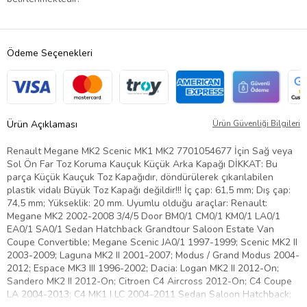
Ödeme Seçenekleri
Ürün Açıklaması
Ürün Güvenliği Bilgileri
Renault Megane MK2 Scenic MK1 MK2 7701054677 İçin Sağ veya
Sol Ön Far Toz Koruma Kauçuk Küçük Arka Kapağı DİKKAT: Bu
parça Küçük Kauçuk Toz Kapağıdır, döndürülerek çıkarılabilen
plastik vidalı Büyük Toz Kapağı değildir!!! İç çap: 61,5 mm; Dış çap:
74,5 mm; Yükseklik: 20 mm. Uyumlu olduğu araçlar: Renault:
Megane MK2 2002-2008 3/4/5 Door BM0/1 CM0/1 KM0/1 LA0/1
EA0/1 SA0/1 Sedan Hatchback Grandtour Saloon Estate Van
Coupe Convertible; Megane Scenic JA0/1 1997-1999; Scenic MK2 II
2003-2009; Laguna MK2 II 2001-2007; Modus / Grand Modus 2004-
2012; Espace MK3 III 1996-2002; Dacia: Logan MK2 II 2012-On;
Sandero MK2 II 2012-On; Citroen C4 Aircross 2012-On; C4 Coupe
LA 2004-2013; C4 MK1 I LC 2004-2011 Sedan Saloon Hatchback;