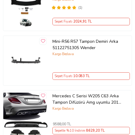
(1)
Sepet Fiyatı
2024
,91 TL
Mini-R56 R57 Tampon Demiri Arka
51122751305 Wender
Kargo Bedava
Sepet Fiyatı
10.083
TL
Mercedes C Serisi W205 C63 Arka
Tampon Difüzörü Amg uyumlu 2014-
2019 arası
Kargo Bedava
9588
,00 TL
Sepette %10 İndirim
8629
,20 TL