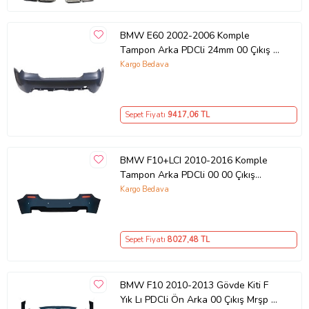
BMW E60 2002-2006 Komple
Tampon Arka PDCli 24mm 00 Çıkış M
Tech 2003 06 51777907177 Wender
Kargo Bedava
Sepet Fiyatı
9417
,06 TL
BMW F10+LCI 2010-2016 Komple
Tampon Arka PDCli 00 00 Çıkış
M550i 51128048594 Wender
Kargo Bedava
Sepet Fiyatı
8027
,48 TL
BMW F10 2010-2013 Gövde Kiti F
Yık Lı PDCli Ön Arka 00 Çıkış Mrşp Li