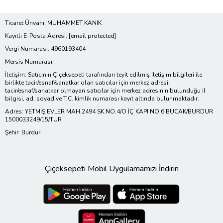
Ticaret Ünvanı: MUHAMMET KANIK
Kayıtlı E-Posta Adresi:
[email protected]
Vergi Numarası: 4960193404
Mersis Numarası: -
İletişim: Satıcının Çiçeksepeti tarafından teyit edilmiş iletişim bilgileri ile
birlikte tacir/esnaf/sanatkar olan satıcılar için merkez adresi;
tacir/esnaf/sanatkar olmayan satıcılar için merkez adresinin bulunduğu il
bilgisi, ad, soyad ve T.C. kimlik numarası kayıt altında bulunmaktadır.
Adres: YETMİŞ EVLER MAH.2494 SK.NO.4/O İÇ KAPI NO.6 BUCAK/BURDUR
1500033249/15/TUR
Şehir: Burdur
Çiçeksepeti Mobil Uygulamamızı İndirin