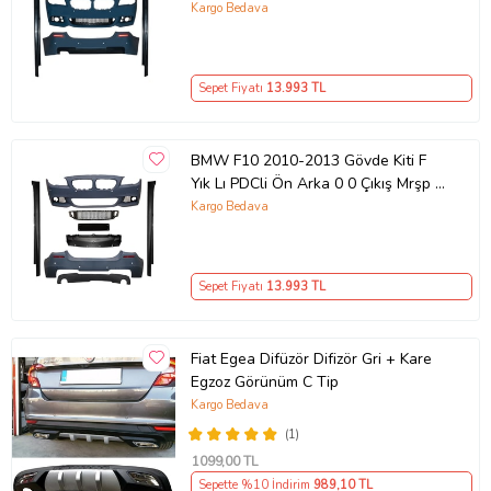
M Tech 51128048594 Wender
Kargo Bedava
Sepet Fiyatı
13.993
TL
BMW F10 2010-2013 Gövde Kiti F
Yık Lı PDCli Ön Arka 0 0 Çıkış Mrşp Li
M Tech 535i 51128048594 Wender
Kargo Bedava
Sepet Fiyatı
13.993
TL
Fiat Egea Difüzör Difizör Gri + Kare
Egzoz Görünüm C Tip
Kargo Bedava
(1)
1099
,00 TL
Sepette %10 İndirim
989
,10 TL