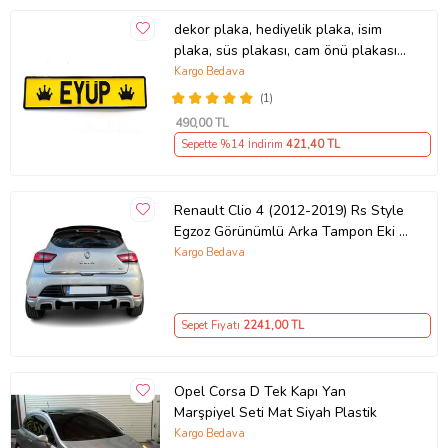
dekor plaka, hediyelik plaka, isim
plaka, süs plakası, cam önü plakası,
tırcı plakası (Sarı-Siyah)
Kargo Bedava
(1)
490
,00 TL
Sepette %14 İndirim
421
,40 TL
Renault Clio 4 (2012-2019) Rs Style
Egzoz Görünümlü Arka Tampon Eki -
Difüzör (Plastik)
Kargo Bedava
Sepet Fiyatı
2241
,00 TL
Opel Corsa D Tek Kapı Yan
Marşpiyel Seti Mat Siyah Plastik
Kargo Bedava