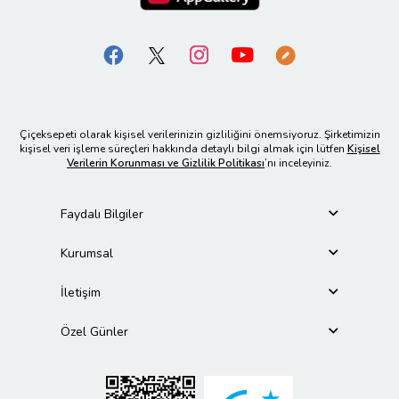
Çiçeksepeti olarak kişisel verilerinizin gizliliğini önemsiyoruz. Şirketimizin
kişisel veri işleme süreçleri hakkında detaylı bilgi almak için lütfen
Kişisel
Verilerin Korunması ve Gizlilik Politikası
’nı inceleyiniz.
Faydalı Bilgiler
Kurumsal
İletişim
Özel Günler