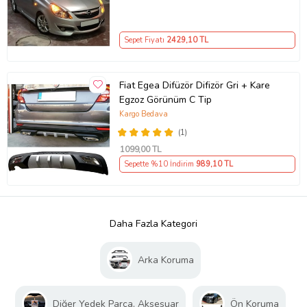
Sepet Fiyatı
2429
,10 TL
Fiat Egea Difüzör Difizör Gri + Kare
Egzoz Görünüm C Tip
Kargo Bedava
(1)
1099
,00 TL
Sepette %10 İndirim
989
,10 TL
Daha Fazla Kategori
Arka Koruma
Diğer Yedek Parça, Aksesuar
Ön Koruma