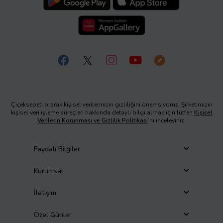
Çiçeksepeti olarak kişisel verilerinizin gizliliğini önemsiyoruz. Şirketimizin
kişisel veri işleme süreçleri hakkında detaylı bilgi almak için lütfen
Kişisel
Verilerin Korunması ve Gizlilik Politikası
’nı inceleyiniz.
Faydalı Bilgiler
Kurumsal
İletişim
Özel Günler