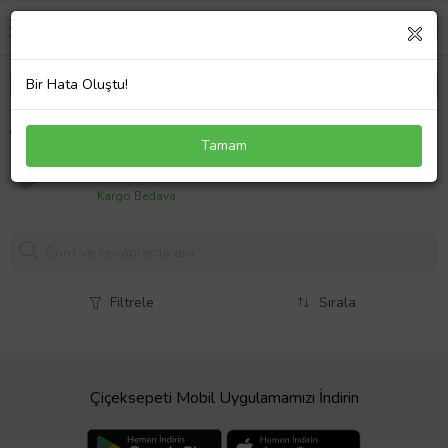
Bir Hata Oluştu!
Renault Megane MK4 Talisman için Bagaj dCi
Tamam
Monogram Yazısı 908920356R
370,
00 TL
Kargo Bedava
Filtrele
Sırala
Çiçeksepeti Mobil Uygulamamızı İndirin