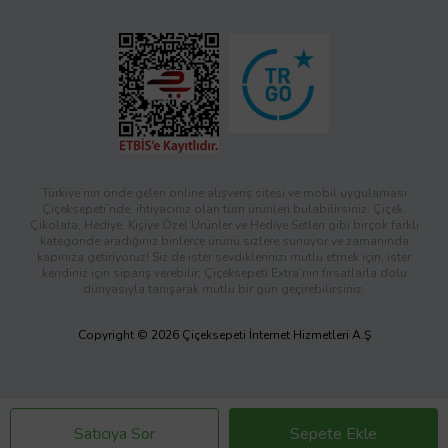
Türkiye’nin önde gelen online alışveriş sitesi ve mobil uygulaması
Çiçeksepeti’nde, ihtiyacınız olan tüm ürünleri bulabilirsiniz. Çiçek,
Çikolata, Hediye, Kişiye Özel Ürünler ve Hediye Setleri gibi birçok farklı
kategoride aradığınız binlerce ürünü sizlere sunuyor ve zamanında
kapınıza getiriyoruz! Siz de ister sevdiklerinizi mutlu etmek için, ister
kendiniz için sipariş verebilir; Çiçeksepeti Extra’nın fırsatlarla dolu
dünyasıyla tanışarak mutlu bir gün geçirebilirsiniz.
Copyright © 2026 Çiçeksepeti İnternet Hizmetleri A.Ş
Satıcıya Sor
Sepete Ekle