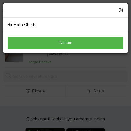
Bir Hata Oluştu!
RENAULT MODUS 1,2/1,4/1,5/1,6 POLEN FİLTRESİ
Tamam
2008-2009-2010-2011-2012 7701059997
Sepette %14 İndirim
460
,00 TL
395,
60 TL
Kargo Bedava
Filtrele
Sırala
Çiçeksepeti Mobil Uygulamamızı İndirin