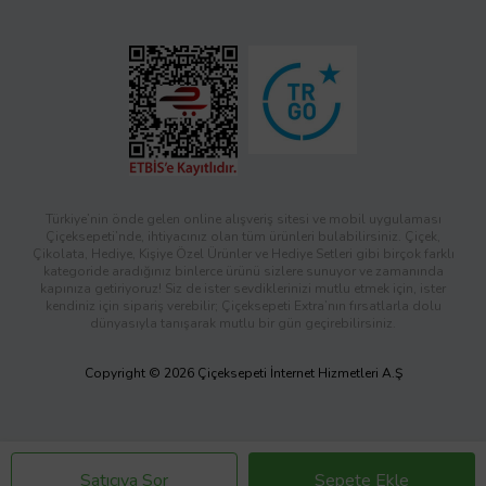
Türkiye’nin önde gelen online alışveriş sitesi ve mobil uygulaması
Çiçeksepeti’nde, ihtiyacınız olan tüm ürünleri bulabilirsiniz. Çiçek,
Çikolata, Hediye, Kişiye Özel Ürünler ve Hediye Setleri gibi birçok farklı
kategoride aradığınız binlerce ürünü sizlere sunuyor ve zamanında
kapınıza getiriyoruz! Siz de ister sevdiklerinizi mutlu etmek için, ister
kendiniz için sipariş verebilir; Çiçeksepeti Extra’nın fırsatlarla dolu
dünyasıyla tanışarak mutlu bir gün geçirebilirsiniz.
Copyright © 2026 Çiçeksepeti İnternet Hizmetleri A.Ş
Satıcıya Sor
Sepete Ekle