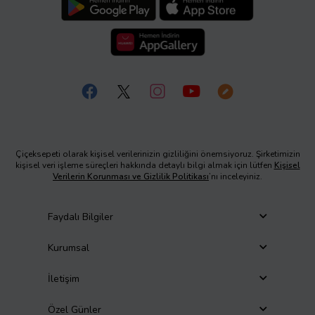
Çiçeksepeti olarak kişisel verilerinizin gizliliğini önemsiyoruz. Şirketimizin
kişisel veri işleme süreçleri hakkında detaylı bilgi almak için lütfen
Kişisel
Verilerin Korunması ve Gizlilik Politikası
’nı inceleyiniz.
Faydalı Bilgiler
Kurumsal
İletişim
Özel Günler