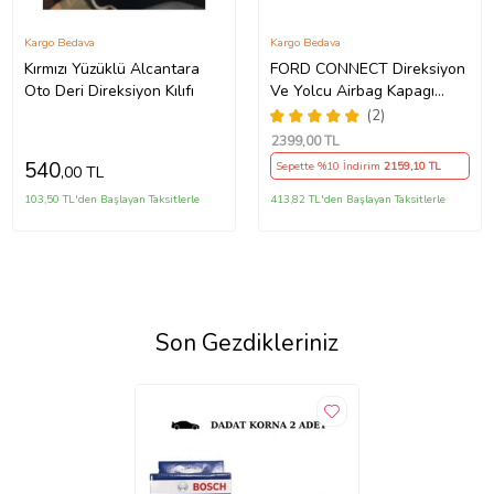
Kargo Bedava
Kargo Bedava
Kırmızı Yüzüklü Alcantara
FORD CONNECT Direksiyon
Oto Deri Direksiyon Kılıfı
Ve Yolcu Airbag Kapagı
Takım (2009-2014) İthal
(2)
Üretim
2399
,00 TL
540
Sepette %10 İndirim
2159
,10 TL
,00 TL
103,50 TL'den Başlayan Taksitlerle
413,82 TL'den Başlayan Taksitlerle
Son Gezdikleriniz