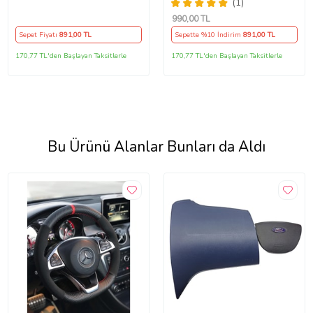
Nokta GRİ YÜZÜK)
38Cm
(1)
990
,00 TL
Sepet Fiyatı
891
,00 TL
Sepette %10 İndirim
891
,00 TL
170,77 TL'den Başlayan Taksitlerle
170,77 TL'den Başlayan Taksitlerle
Bu Ürünü Alanlar Bunları da Aldı