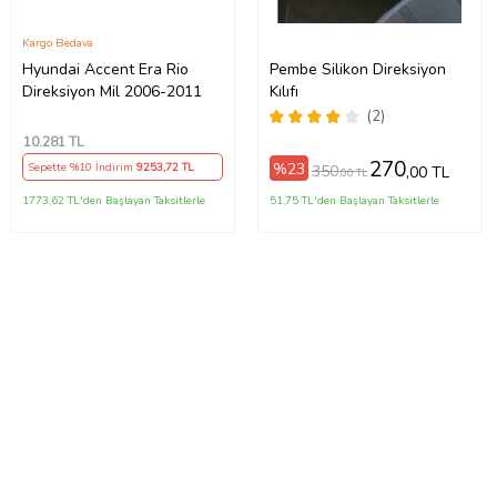
Kargo Bedava
Hyundai Accent Era Rio
Pembe Silikon Direksiyon
Direksiyon Mil 2006-2011
Kılıfı
(2)
10.281
TL
270
%23
Sepette %10 İndirim
9253
,72 TL
350
,00 TL
,00 TL
1773,62 TL'den Başlayan Taksitlerle
51,75 TL'den Başlayan Taksitlerle