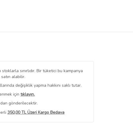
stoklarla sınırlıdır. Bir tüketici bu kampanya
tın alabilir.
arında değişiklik yapma hakkını saklı tutar.
renmek için
tıklayın.
dan gönderilecektir.
erli
350,00 TL Üzeri Kargo Bedava
 Görüntüle
iyat bilgileri, satıcı tarafından