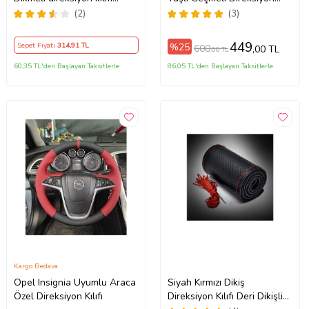
noktalı alkantra gri yüzüklü (
Kılıfı
(2)
(3)
38×10.5CM )
449
%25
Sepet Fiyatı
314
,91 TL
600
,00 TL
,00 TL
60,35 TL'den Başlayan Taksitlerle
86,05 TL'den Başlayan Taksitlerle
Kargo Bedava
Opel Insignia Uyumlu Araca
Siyah Kırmızı Dikiş
Özel Direksiyon Kılıfı
Direksiyon Kılıfı Deri Dikişli