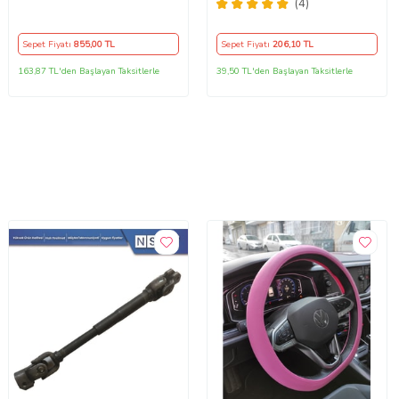
Direksiyon Kılıf Kokusuz Kılıf
(4)
Sepet Fiyatı
855
,00 TL
Sepet Fiyatı
206
,10 TL
163,87 TL'den Başlayan Taksitlerle
39,50 TL'den Başlayan Taksitlerle