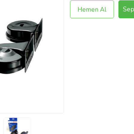
Sep
Hemen Al