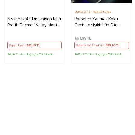
Ücretsiz / 24 Saatte Kargo
Nissan Note Direksiyon Kılıfı
Porselen Yanmaz Koku
Pratik Geçmeli Kolay Montaj
Geçirmez Işıklı Lüx Oto
Kokusuz Vinil Deri
Küllük Dumansız Kapaklı
Spor Araç İçi Küllük Gold
654
,88 TL
Sepet Fiyatı
242
,10 TL
Sepette %16 İndirim
550
,10 TL
46,40 TL'den Başlayan Taksitlerle
105,43 TL'den Başlayan Taksitlerle