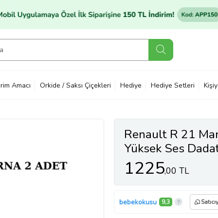
rim Amacı
Orkide / Saksı Çiçekleri
Hediye
Hediye Setleri
Kişi
Renault R 21 Ma
Yüksek Ses Dada
1225
,00 TL
bebekokusu
9,3
Satıcı