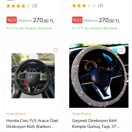
(2)
(2)
270
270
%23
%23
350
350
,00 TL
,00 TL
,00 TL
,00 TL
51,75 TL'den Başlayan Taksitlerle
51,75 TL'den Başlayan Taksitlerle
Kargo Bedava
Kargo Bedava
Honda Civic Fc5 Araca Özel
Geçmeli Direksiyon Kılıfı
Direksiyon Kılıfı (Karbon
Komple Gümüş Taşlı 37-