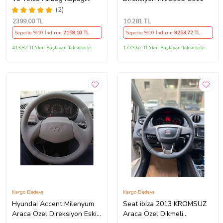
Takım (2009-2014) İthal
(2)
Üretim
2399
,00 TL
10.281
TL
Sepette %10 İndirim
2159
,10 TL
Sepette %10 İndirim
9253
,72 TL
413,82 TL'den Başlayan Taksitlerle
1773,62 TL'den Başlayan Taksitlerle
Kargo Bedava
Kargo Bedava
Hyundai Accent Milenyum
Seat ibiza 2013 KROMSUZ
Araca Özel Direksiyon Eski
Araca Özel Dikmeli