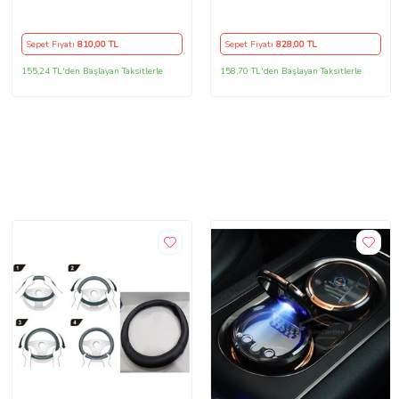
Kasa 2 Kollu
Direksiyon Kılıfı
Sepet Fiyatı
810
,00 TL
Sepet Fiyatı
828
,00 TL
155,24 TL'den Başlayan Taksitlerle
158,70 TL'den Başlayan Taksitlerle