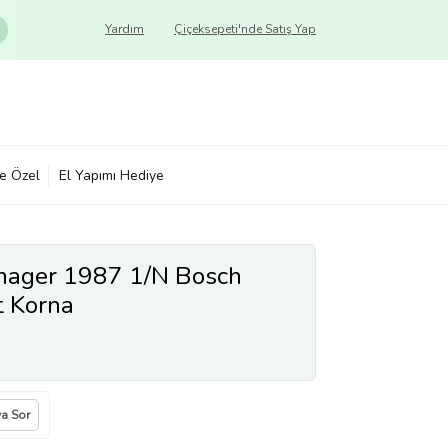
Yardım
Çiçeksepeti'nde Satış Yap
ye Özel
El Yapımı Hediye
nager 1987 1/N Bosch
t Korna
ya Sor