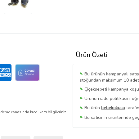
Ürün Özeti
Bu ürünün kampanyalı satışı 
stoğundan maksimum 10 adet sa
Çiçeksepeti kampanya koşull
Ürünün iade politikasını öğ
Bu ürün
bebekokusu
tarafın
deme esnasında kredi kartı bilgileriniz
Bu satıcının ürünlerinde geç
Bu Satıcının
Tüm Ürünlerini
Ürün sayfasında gördüğünüz f