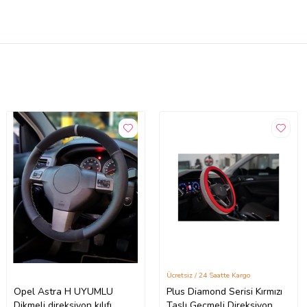
Ücretsiz / 24 Saatte Kargo
Opel Astra H UYUMLU
Plus Diamond Serisi Kırmızı
Dikmeli direksiyon kılıfı
Taşlı Geçmeli Direksiyon