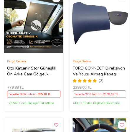
Kargo Bedava
Kargo Bedava
Oto Katlanır Stor Güneşlik
FORD CONNECT Direksiyon
Ön Arka Cam Gölgelik
Ve Yolcu Airbag Kapagı
Noktalı Otomatik Sürgülü
Takım (2009-2014) İthal
(2)
Güneş Koruyucu Araba Suv
Üretim
779
,88 TL
2399
,00 TL
Sepette %16 İndirim
655
,10 TL
Sepette %10 İndirim
2159
,10 TL
125,56 TL'den Başlayan Taksitlerle
413,82 TL'den Başlayan Taksitlerle