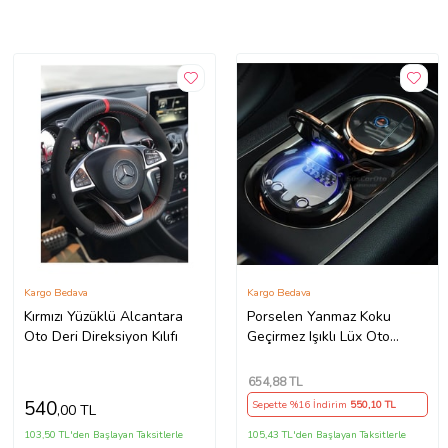
Kargo Bedava
Kargo Bedava
Kırmızı Yüzüklü Alcantara
Porselen Yanmaz Koku
Oto Deri Direksiyon Kılıfı
Geçirmez Işıklı Lüx Oto
Küllük Dumansız Kapaklı
Spor Araç İçi Küllük Gold
654
,88 TL
540
Sepette %16 İndirim
550
,10 TL
,00 TL
103,50 TL'den Başlayan Taksitlerle
105,43 TL'den Başlayan Taksitlerle