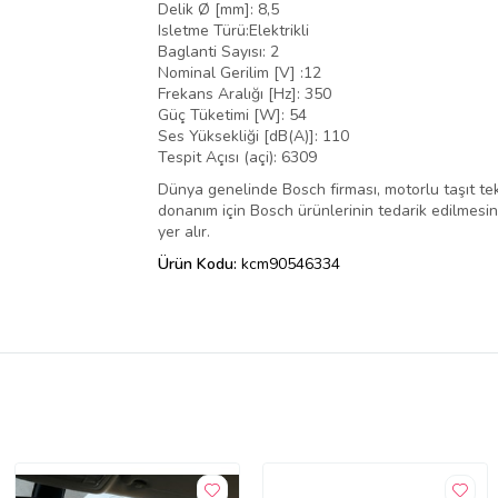
Delik Ø [mm]: 8,5
Isletme Türü:Elektrikli
Baglanti Sayısı: 2
Nominal Gerilim [V] :12
Frekans Aralığı [Hz]: 350
Güç Tüketimi [W]: 54
Ses Yüksekliği [dB(A)]: 110
Tespit Açısı (açi): 6309
Dünya genelinde Bosch firması, motorlu taşıt tek
donanım için Bosch ürünlerinin tedarik edilmesini,
yer alır.
Ürün Kodu:
kcm90546334