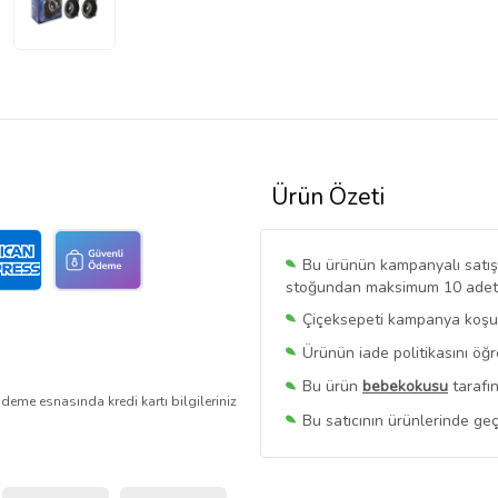
Ürün Özeti
Bu ürünün kampanyalı satışı 
stoğundan maksimum 10 adet sa
Çiçeksepeti kampanya koşull
Ürünün iade politikasını öğ
Bu ürün
bebekokusu
tarafın
deme esnasında kredi kartı bilgileriniz
Bu satıcının ürünlerinde geç
Bu Satıcının
Tüm Ürünlerini
Ürün sayfasında gördüğünüz f