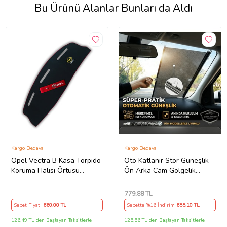
Bu Ürünü Alanlar Bunları da Aldı
Kargo Bedava
Kargo Bedava
Opel Vectra B Kasa Torpido
Oto Katlanır Stor Güneşlik
Koruma Halısı Örtüsü
Ön Arka Cam Gölgelik
(1995-2002) Opel Kırmızı
Noktalı Otomatik Sürgülü
Tampon Çeki İpi
Güneş Koruyucu Araba Suv
779
,88 TL
Sepet Fiyatı
660
,00 TL
Sepette %16 İndirim
655
,10 TL
126,49 TL'den Başlayan Taksitlerle
125,56 TL'den Başlayan Taksitlerle