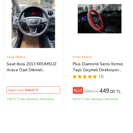
Kargo Bedava
Kargo Bedava
Seat ibiza 2013 KROMSUZ
Plus Diamond Serisi Kırmızı
Araca Özel Dikmeli
Taşlı Geçmeli Direksiyon
Direksiyon Kılıfı
Kılıfı
(3)
449
%25
Sepet Fiyatı
828
,00 TL
600
,00 TL
,00 TL
158,70 TL'den Başlayan Taksitlerle
86,05 TL'den Başlayan Taksitlerle