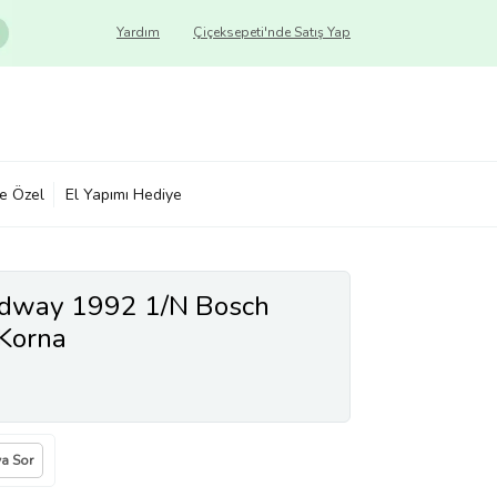
Yardım
Çiçeksepeti'nde Satış Yap
ye Özel
El Yapımı Hediye
adway 1992 1/N Bosch
 Korna
ya Sor