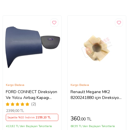
Kargo Bedava
Kargo Bedava
FORD CONNECT Direksiyon
Renault Megane MK2
Ve Yolcu Airbag Kapagı
8200241880 için Direksiyon
Takım (2009-2014) İthal
Ayar Kolu Kilit Klips Plastiği
(2)
Üretim
2399
,00 TL
360
Sepette %10 İndirim
2159
,10 TL
,00 TL
413,82 TL'den Başlayan Taksitlerle
68,99 TL'den Başlayan Taksitlerle