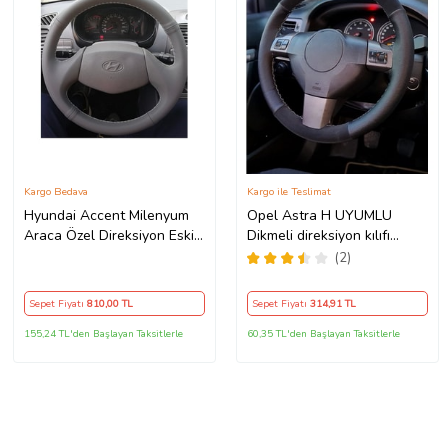
Kargo Bedava
Kargo ile Teslimat
Hyundai Accent Milenyum
Opel Astra H UYUMLU
Araca Özel Direksiyon Eski
Dikmeli direksiyon kılıfı
Kasa 2 Kollu
noktalı alkantra gri yüzüklü (
(2)
38×10.5CM )
Sepet Fiyatı
810
,00 TL
Sepet Fiyatı
314
,91 TL
155,24 TL'den Başlayan Taksitlerle
60,35 TL'den Başlayan Taksitlerle