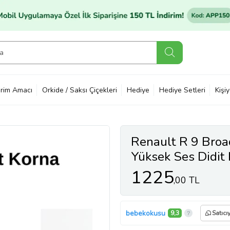
rim Amacı
Orkide / Saksı Çiçekleri
Hediye
Hediye Setleri
Kişi
Renault R 9 Bro
Yüksek Ses Didit
1225
,00 TL
bebekokusu
9,3
Satıcı