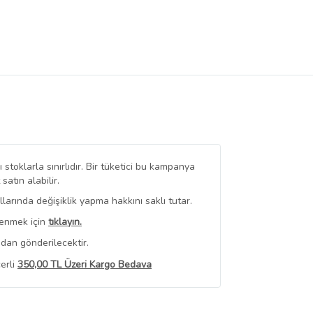
stoklarla sınırlıdır. Bir tüketici bu kampanya
tın alabilir.
arında değişiklik yapma hakkını saklı tutar.
renmek için
tıklayın.
dan gönderilecektir.
erli
350,00 TL Üzeri Kargo Bedava
 Görüntüle
iyat bilgileri, satıcı tarafından