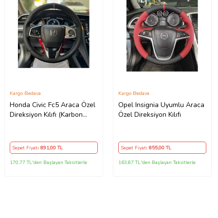
Kargo Bedava
Kargo Bedava
Honda Civic Fc5 Araca Özel
Opel Insignia Uyumlu Araca
Direksiyon Kılıfı (Karbon
Özel Direksiyon Kılıfı
Nokta GRİ YÜZÜK)
Sepet Fiyatı
891
,00 TL
Sepet Fiyatı
855
,00 TL
170,77 TL'den Başlayan Taksitlerle
163,87 TL'den Başlayan Taksitlerle