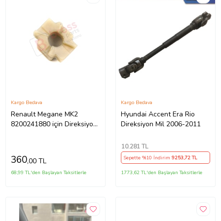
Kargo Bedava
Kargo Bedava
Renault Megane MK2
Hyundai Accent Era Rio
8200241880 için Direksiyon
Direksiyon Mil 2006-2011
Ayar Kolu Kilit Klips Plastiği
10.281
TL
360
Sepette %10 İndirim
9253
,72 TL
,00 TL
68,99 TL'den Başlayan Taksitlerle
1773,62 TL'den Başlayan Taksitlerle