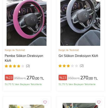
Kargo ile Teslimat
Kargo ile Teslimat
Pembe Silikon Direksiyon
Gri Silikon Direksiyon Kılıfı
Kılıfı
(2)
(2)
270
270
%23
%23
350
350
,00 TL
,00 TL
,00 TL
,00 TL
51,75 TL'den Başlayan Taksitlerle
51,75 TL'den Başlayan Taksitlerle