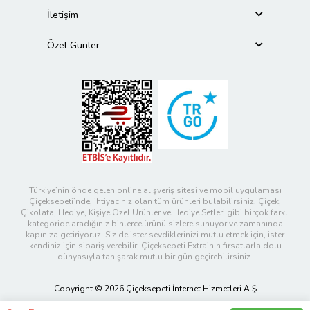
İletişim
Özel Günler
Türkiye’nin önde gelen online alışveriş sitesi ve mobil uygulaması
Çiçeksepeti’nde, ihtiyacınız olan tüm ürünleri bulabilirsiniz. Çiçek,
Çikolata, Hediye, Kişiye Özel Ürünler ve Hediye Setleri gibi birçok farklı
kategoride aradığınız binlerce ürünü sizlere sunuyor ve zamanında
kapınıza getiriyoruz! Siz de ister sevdiklerinizi mutlu etmek için, ister
kendiniz için sipariş verebilir; Çiçeksepeti Extra’nın fırsatlarla dolu
dünyasıyla tanışarak mutlu bir gün geçirebilirsiniz.
Copyright © 2026 Çiçeksepeti İnternet Hizmetleri A.Ş