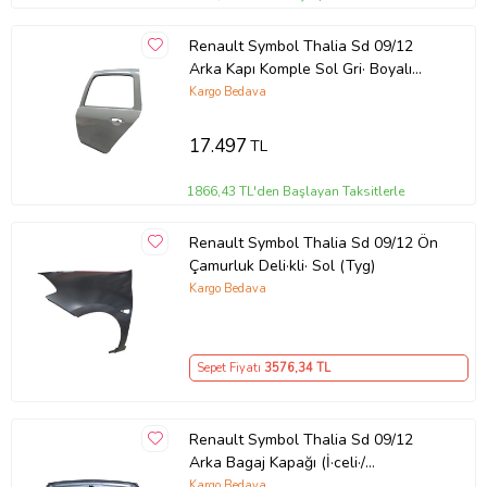
Renault Symbol Thalia Sd 09/12
Arka Kapı Komple Sol Gri· Boyalı
(İ·celi·/çekomasti·kli·) (Tw)
Kargo Bedava
17.497
TL
1866,43 TL'den Başlayan Taksitlerle
Renault Symbol Thalia Sd 09/12 Ön
Çamurluk Deli·kli· Sol (Tyg)
Kargo Bedava
Sepet Fiyatı
3576
,34 TL
Renault Symbol Thalia Sd 09/12
Arka Bagaj Kapağı (İ·celi·/
çekomasti·kli·)
Kargo Bedava