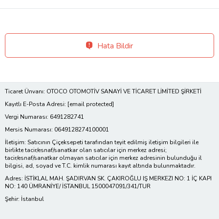
Hata Bildir
Ticaret Ünvanı: OTOCO OTOMOTİV SANAYİ VE TİCARET LİMİTED ŞİRKETİ
Kayıtlı E-Posta Adresi:
[email protected]
Vergi Numarası: 6491282741
Mersis Numarası: 0649128274100001
İletişim: Satıcının Çiçeksepeti tarafından teyit edilmiş iletişim bilgileri ile
birlikte tacir/esnaf/sanatkar olan satıcılar için merkez adresi;
tacir/esnaf/sanatkar olmayan satıcılar için merkez adresinin bulunduğu il
bilgisi, ad, soyad ve T.C. kimlik numarası kayıt altında bulunmaktadır.
Adres: İSTİKLAL MAH. ŞADIRVAN SK. ÇAKIROĞLU IŞ MERKEZI NO: 1 İÇ KAPI
NO: 140 ÜMRANİYE/ İSTANBUL 1500047091/341/TUR
Şehir: İstanbul