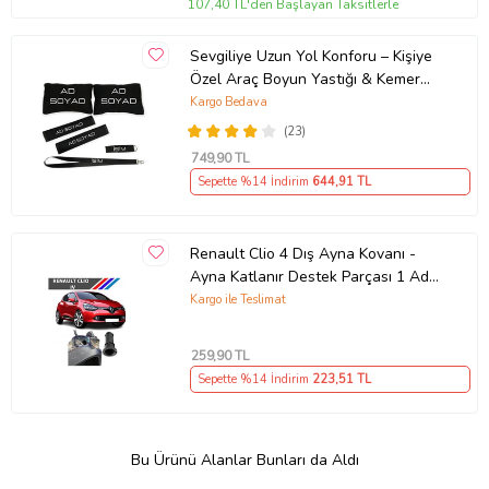
107,40 TL'den Başlayan Taksitlerle
Sevgiliye Uzun Yol Konforu – Kişiye
Özel Araç Boyun Yastığı & Kemer
Pedi Hediye Seti
Kargo Bedava
(23)
749
,90 TL
Sepette %14 İndirim
644
,91 TL
Renault Clio 4 Dış Ayna Kovanı -
Ayna Katlanır Destek Parçası 1 Adet
490307706 M3625
Kargo ile Teslimat
259
,90 TL
Sepette %14 İndirim
223
,51 TL
Bu Ürünü Alanlar Bunları da Aldı