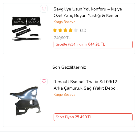
Sevgiliye Uzun Yol Konforu – Kişiye
Özel Araç Boyun Yastığı & Kemer
Pedi Hediye Seti
Kargo Bedava
(23)
749
,90 TL
Sepette %14 İndirim
644
,91 TL
Son Gezdikleriniz
Renault Symbol Thalia Sd 09/12
Arka Çamurluk Sağ (Yakıt Depo
Kapağı Deli·kli·) (Tw)
Kargo Bedava
Sepet Fiyatı
25.490
TL