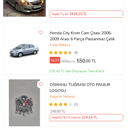
Sepet Fiyatı
2429
,10 TL
Honda City Krom Cam Çıtası 2006-
2009 Arası 6 Parça Paslanmaz Çelik
Kargo Bedava
(6)
%39
550
,00 TL
900
,00 TL
105,41 TL'den Başlayan Taksitlerle
OSMANLI TUĞRASI OTO PANJUR
LOGOSU
Kargo ile Teslimat
(1)
249
,00 TL
Sepette %14 İndirim
214
,14 TL