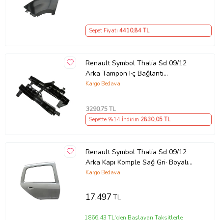
Sepet Fiyatı
4410
,84 TL
Renault Symbol Thalia Sd 09/12
Arka Tampon I·ç Bağlantı
Braketi·(takvi·ye)sağ/sol Set(2
Kargo Bedava
Parça)eurob
3290
,75 TL
Sepette %14 İndirim
2830
,05 TL
Renault Symbol Thalia Sd 09/12
Arka Kapı Komple Sağ Gri· Boyalı
(İ·celi·/çekomasti·kli·) (Tw)
Kargo Bedava
17.497
TL
1866,43 TL'den Başlayan Taksitlerle