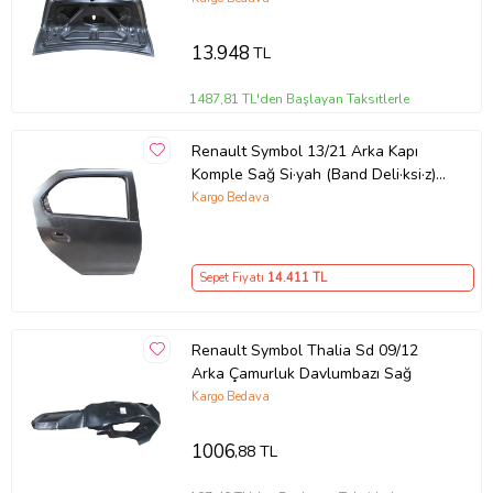
13.948
TL
1487,81 TL'den Başlayan Taksitlerle
Renault Symbol 13/21 Arka Kapı
Komple Sağ Si·yah (Band Deli·ksi·z)
(İ·celi·/çekomasti·kli·) (Tw)
Kargo Bedava
Sepet Fiyatı
14.411
TL
Renault Symbol Thalia Sd 09/12
Arka Çamurluk Davlumbazı Sağ
Kargo Bedava
1006
,88 TL