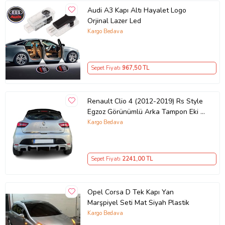
Audi A3 Kapı Altı Hayalet Logo
Orjinal Lazer Led
Kargo Bedava
Sepet Fiyatı
967
,50 TL
Renault Clio 4 (2012-2019) Rs Style
Egzoz Görünümlü Arka Tampon Eki -
Difüzör (Plastik)
Kargo Bedava
Sepet Fiyatı
2241
,00 TL
Opel Corsa D Tek Kapı Yan
Marşpiyel Seti Mat Siyah Plastik
Kargo Bedava