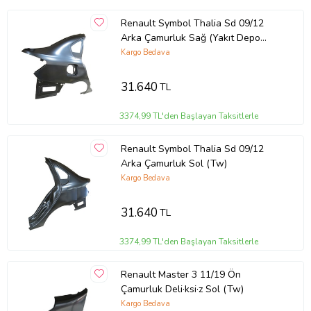
Renault Symbol Thalia Sd 09/12
Arka Çamurluk Sağ (Yakıt Depo
Kapağı Deli·kli·) (Tw)
Kargo Bedava
31.640
TL
3374,99 TL'den Başlayan Taksitlerle
Renault Symbol Thalia Sd 09/12
Arka Çamurluk Sol (Tw)
Kargo Bedava
31.640
TL
3374,99 TL'den Başlayan Taksitlerle
Renault Master 3 11/19 Ön
Çamurluk Deli·ksi·z Sol (Tw)
Kargo Bedava