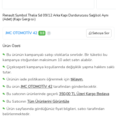
Renault Symbol Thalia Sd 09/12 Arka Kapı Durdurucusu Sağ/sol Aynı
(Adet) (Kapı Gergi·si·)
JMC OTOMOTİV 42
9,8
Satıcıya Sor
Ürün Özeti
Bu ürünün kampanyalı satışı stoklarla sınırlıdır. Bir tüketici bu
kampanya stoğundan maksimum 10 adet satın alabilir.
Çiçeksepeti kampanya koşullarında değişiklik yapma hakkını saklı
tutar.
Ürünün iade politikasını öğrenmek için
tıklayın.
Bu ürün
JMC OTOMOTİV 42
tarafından gönderilecektir.
Bu satıcının ürünlerinde geçerli
350,00 TL Üzeri Kargo Bedava
Bu Satıcının
Tüm Ürünlerini Görüntüle
Ürün sayfasında gördüğünüz fiyat bilgileri, satıcı tarafından
belirlenmektedir.