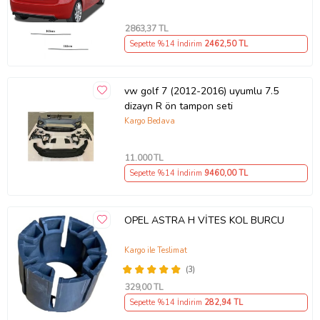
2863
,37 TL
Sepette %14 İndirim
2462
,50 TL
vw golf 7 (2012-2016) uyumlu 7.5
dizayn R ön tampon seti
Kargo Bedava
11.000
TL
Sepette %14 İndirim
9460
,00 TL
OPEL ASTRA H VİTES KOL BURCU
Kargo ile Teslimat
(3)
329
,00 TL
Sepette %14 İndirim
282
,94 TL