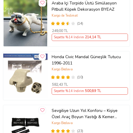
Araba Içi Torpido Üstü Simülasyon
Pitbull Köpek Dekorasyon BYEAZ
Kargo ile Teslimat
(14)
249
,00 TL
Sepette %14 İndirim
214
,14 TL
Honda Civic Mandal Güneşlik Tutucu
1996-2011
Kargo Bedava
(10)
582
,43 TL
Sepette %14 İndirim
500
,89 TL
Sevgiliye Uzun Yol Konforu – Kişiye
Özel Araç Boyun Yastığı & Kemer
Pedi Hediye Seti
Kargo Bedava
(23)