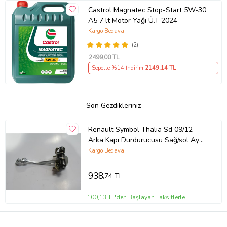
Castrol Magnatec Stop-Start 5W-30
A5 7 lt Motor Yağı Ü.T 2024
Kargo Bedava
(2)
2499
,00 TL
Sepette %14 İndirim
2149
,14 TL
Son Gezdikleriniz
Renault Symbol Thalia Sd 09/12
Arka Kapı Durdurucusu Sağ/sol Aynı
(Adet) (Kapı Gergi·si·)
Kargo Bedava
938
,74 TL
100,13 TL'den Başlayan Taksitlerle