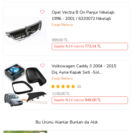
Opel Vectra B Ön Panjur Nikelajlı
1996 - 2001 / 6320072 Nikelajlı
Kargo Bedava
899
,00 TL
Sepette %14 İndirim
773
,14 TL
Volkswagen Caddy 3 2004 - 2015
Dış Ayna Kapak Seti -Sol
7E18575289 B9
Kargo Bedava
(1)
1100
,00 TL
Sepette %14 İndirim
946
,00 TL
Bu Ürünü Alanlar Bunları da Aldı