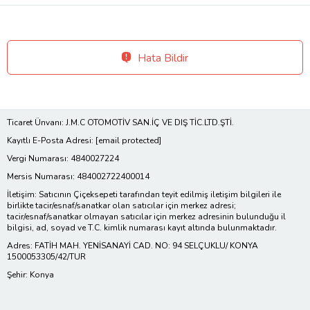
Hata Bildir
Ticaret Ünvanı: J.M.C OTOMOTİV SAN.İÇ VE DIŞ TİC.LTD.ŞTİ.
Kayıtlı E-Posta Adresi:
[email protected]
Vergi Numarası: 4840027224
Mersis Numarası: 484002722400014
İletişim: Satıcının Çiçeksepeti tarafından teyit edilmiş iletişim bilgileri ile
birlikte tacir/esnaf/sanatkar olan satıcılar için merkez adresi;
tacir/esnaf/sanatkar olmayan satıcılar için merkez adresinin bulunduğu il
bilgisi, ad, soyad ve T.C. kimlik numarası kayıt altında bulunmaktadır.
Adres: FATİH MAH. YENİSANAYİ CAD. NO: 94 SELÇUKLU/ KONYA
1500053305/42/TUR
Şehir: Konya