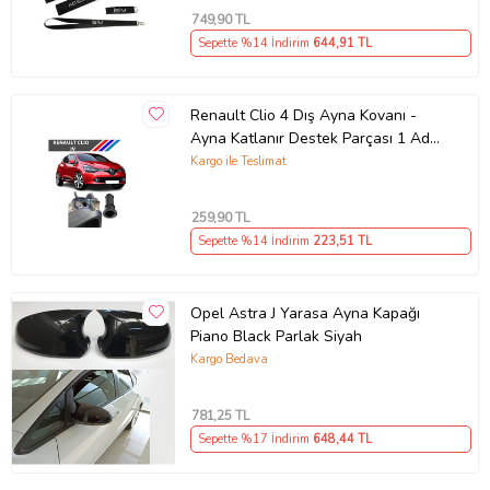
749
,90 TL
Sepette %14 İndirim
644
,91 TL
Renault Clio 4 Dış Ayna Kovanı -
Ayna Katlanır Destek Parçası 1 Adet
490307706 M3625
Kargo ile Teslimat
259
,90 TL
Sepette %14 İndirim
223
,51 TL
Opel Astra J Yarasa Ayna Kapağı
Piano Black Parlak Siyah
Kargo Bedava
781
,25 TL
Sepette %17 İndirim
648
,44 TL