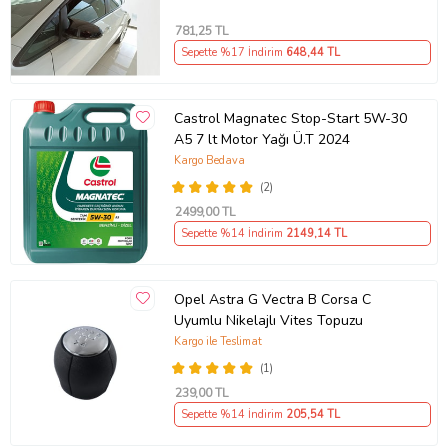
781
,25 TL
Sepette %17 İndirim
648
,44 TL
Castrol Magnatec Stop-Start 5W-30
A5 7 lt Motor Yağı Ü.T 2024
Kargo Bedava
(2)
2499
,00 TL
Sepette %14 İndirim
2149
,14 TL
Opel Astra G Vectra B Corsa C
Uyumlu Nikelajlı Vites Topuzu
Kargo ile Teslimat
(1)
239
,00 TL
Sepette %14 İndirim
205
,54 TL