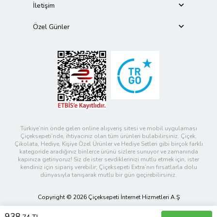
İletişim
Özel Günler
Türkiye’nin önde gelen online alışveriş sitesi ve mobil uygulaması
Çiçeksepeti’nde, ihtiyacınız olan tüm ürünleri bulabilirsiniz. Çiçek,
Çikolata, Hediye, Kişiye Özel Ürünler ve Hediye Setleri gibi birçok farklı
kategoride aradığınız binlerce ürünü sizlere sunuyor ve zamanında
kapınıza getiriyoruz! Siz de ister sevdiklerinizi mutlu etmek için, ister
kendiniz için sipariş verebilir; Çiçeksepeti Extra’nın fırsatlarla dolu
dünyasıyla tanışarak mutlu bir gün geçirebilirsiniz.
Copyright © 2026 Çiçeksepeti İnternet Hizmetleri A.Ş
938