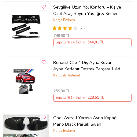
Sevgiliye Uzun Yol Konforu – Kişiye
Özel Araç Boyun Yastığı & Kemer
Pedi Hediye Seti
Kargo Bedava
(23)
749
,90 TL
Sepette %14 İndirim
644
,91 TL
Renault Clio 4 Dış Ayna Kovanı -
Ayna Katlanır Destek Parçası 1 Adet
490307706 M3625
Kargo ile Teslimat
259
,90 TL
Sepette %14 İndirim
223
,51 TL
Opel Astra J Yarasa Ayna Kapağı
Piano Black Parlak Siyah
Kargo Bedava