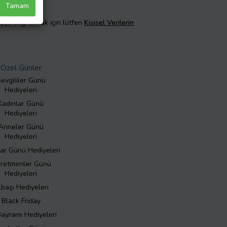
Tamam
taylı bilgi almak için lütfen
Kişisel Verilerin
Özel Günler
evgililer Günü
Hediyeleri
Kadınlar Günü
Hediyeleri
Anneler Günü
Hediyeleri
ar Günü Hediyeleri
retmenler Günü
Hediyeleri
lbaşı Hediyeleri
Black Friday
Bayramı Hediyeleri