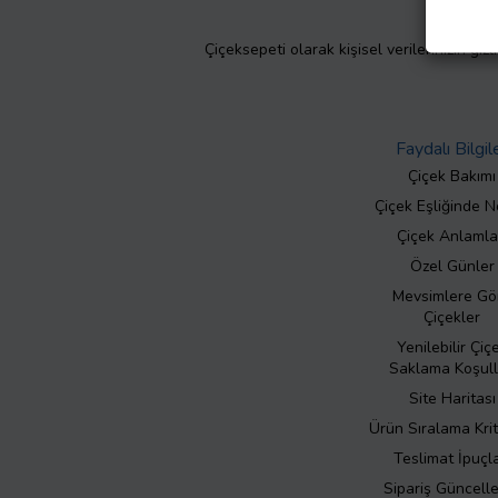
Çiçeksepeti olarak kişisel verilerinizin giz
Faydalı Bilgil
Çiçek Bakımı
Çiçek Eşliğinde N
Çiçek Anlamla
Özel Günler
Mevsimlere Gö
Çiçekler
Yenilebilir Çiç
Saklama Koşull
Site Haritası
Ürün Sıralama Krit
Teslimat İpuçla
Sipariş Güncell