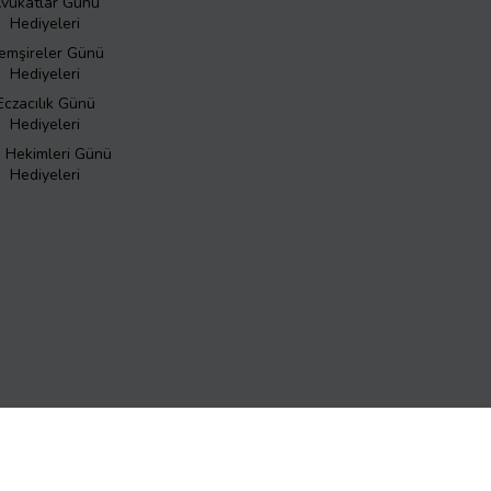
vukatlar Günü
Hediyeleri
emşireler Günü
Hediyeleri
Eczacılık Günü
Hediyeleri
ş Hekimleri Günü
Hediyeleri