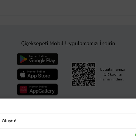
Çiçeksepeti Mobil Uygulamamızı İndirin
Uygulamamızı
QR kod ile
hemen indirin.
a Oluştu!