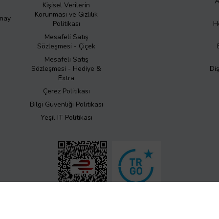
A
Kişisel Verilerin
Korunması ve Gizlilik
Onay
Politikası
H
Mesafeli Satış
Sözleşmesi - Çiçek
Mesafeli Satış
Sözleşmesi - Hediye &
Di
Extra
Çerez Politikası
Bilgi Güvenliği Politikası
Yeşil IT Politikası