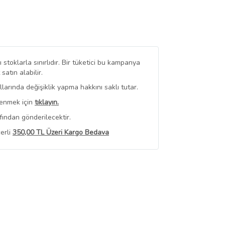
stoklarla sınırlıdır. Bir tüketici bu kampanya
tın alabilir.
arında değişiklik yapma hakkını saklı tutar.
renmek için
tıklayın.
fından gönderilecektir.
erli
350,00 TL Üzeri Kargo Bedava
 Görüntüle
iyat bilgileri, satıcı tarafından