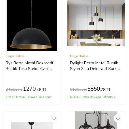
Kargo Bedava
Kargo Bedava
Rys Retro Metal Dekoratif
Dylight Retro Metal Rustik
Rustik Tekli Sarkıt Avize
Siyah 3 Lü Dekoratif Sarkıt
Çap:30 cm (Burnt Olive)
Avize Çap:30 Cm
1270
5850
2426
9189
,46 TL
,78 TL
,11 TL
,21 TL
135,51 TL'den Başlayan Taksitlerle
624,08 TL'den Başlayan Taksitlerle