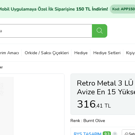
rim Amacı
Orkide / Saksı Çiçekleri
Hediye
Hediye Setleri
Kişi
er
Retro Metal 3 LÜ 
Avize En 15 Yüks
316
,41 TL
Renk
: Burnt Olive
RYS TASARIM
9,3
Sat