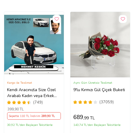
Kargo ile Teslimat
Aynı Gün Ücretsiz Teslimat
Kendi Aracınızla Size Özel
9'lu Kırmızı Gül Çiçek Buketi
Arabalı Kadın veya Erkek
Tasarımlı Karikatür Biblo ,
(37059)
(749)
Babalar Günü Hediyesi,
399
,90 TL
Erkeğe Hediye, Rent A Car
689
Sepette 110 TL İndirim
289
,90 TL
,99 TL
Hediyesi
30,92 TL'den Başlayan Taksitlerle
143,74 TL'den Başlayan Taksitlerle