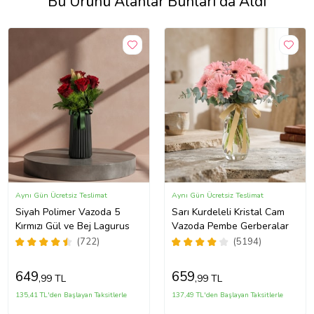
Bu Ürünü Alanlar Bunları da Aldı
Aynı Gün Ücretsiz Teslimat
Aynı Gün Ücretsiz Teslimat
Siyah Polimer Vazoda 5
Sarı Kurdeleli Kristal Cam
Kırmızı Gül ve Bej Lagurus
Vazoda Pembe Gerberalar
(722)
(5194)
649
659
,99 TL
,99 TL
135,41 TL'den Başlayan Taksitlerle
137,49 TL'den Başlayan Taksitlerle