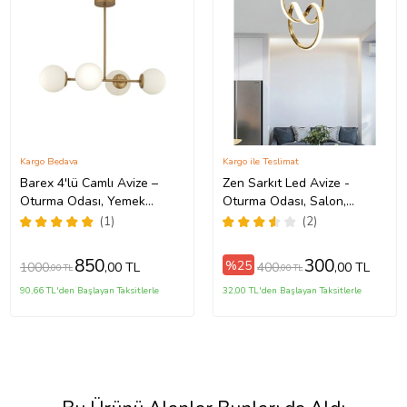
Kargo Bedava
Kargo ile Teslimat
Barex 4'lü Camlı Avize –
Zen Sarkıt Led Avize -
Oturma Odası, Yemek
Oturma Odası, Salon,
Masası Üstü, Salon Uyumlu
Mutfak Uyumlu Ledli Avize
(1)
(2)
Avize (Eskitme Altın)
(Gold)
850
300
%25
1000
400
,00 TL
,00 TL
,00 TL
,00 TL
90,66 TL'den Başlayan Taksitlerle
32,00 TL'den Başlayan Taksitlerle