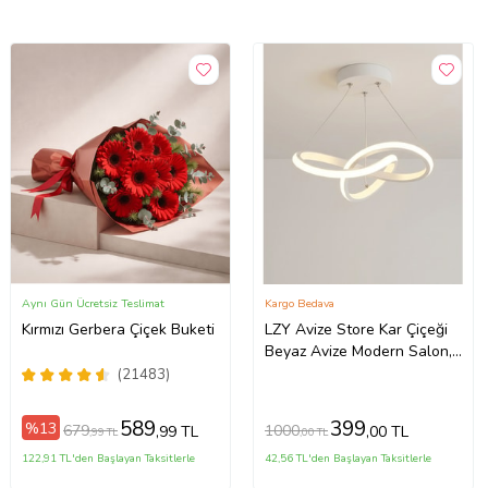
Aynı Gün Ücretsiz Teslimat
Kargo Bedava
Kırmızı Gerbera Çiçek Buketi
LZY Avize Store Kar Çiçeği
Beyaz Avize Modern Salon,
Mutfak, Çocuk Odası ve
(21483)
Antre Aydınlatma (Siyah)
589
399
%13
679
1000
,99 TL
,00 TL
,99 TL
,00 TL
122,91 TL'den Başlayan Taksitlerle
42,56 TL'den Başlayan Taksitlerle