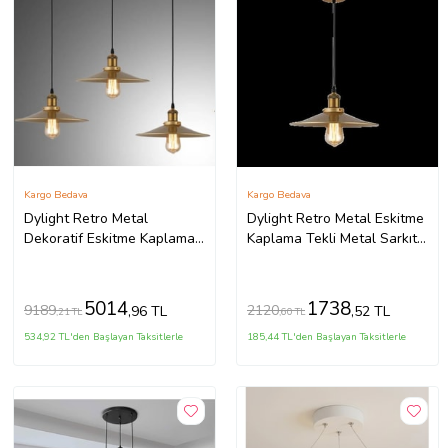
Kargo Bedava
Kargo Bedava
Dylight Retro Metal
Dylight Retro Metal Eskitme
Dekoratif Eskitme Kaplama
Kaplama Tekli Metal Sarkıt
3 lü Masa Üstü Sıralı Avize
Avize Çap:30 cm
Genişlik 60 cm
5014
1738
9189
2120
,96 TL
,52 TL
,21 TL
,60 TL
534,92 TL'den Başlayan Taksitlerle
185,44 TL'den Başlayan Taksitlerle