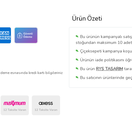
Ürün Özeti
Bu ürünün kampanyalı satışı 
stoğundan maksimum 10 adet sa
Çiçeksepeti kampanya koşull
Ürünün iade politikasını öğ
Bu ürün
RYS TASARIM
tara
deme esnasında kredi kartı bilgileriniz
Bu satıcının ürünlerinde geç
Bu Satıcının
Tüm Ürünlerini
Ürün sayfasında gördüğünüz f
belirlenmektedir.