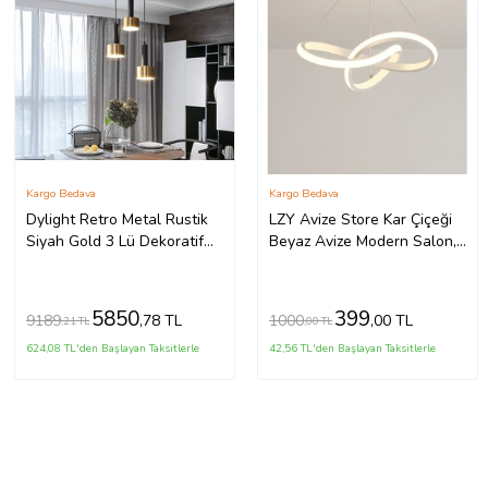
Kargo Bedava
Kargo Bedava
Dylight Retro Metal Rustik
LZY Avize Store Kar Çiçeği
Siyah Gold 3 Lü Dekoratif
Beyaz Avize Modern Salon,
Sarkıt Avize Çap:30 Cm
Mutfak, Çocuk Odası ve
Antre Aydınlatma (Siyah)
5850
399
9189
1000
,78 TL
,00 TL
,21 TL
,00 TL
624,08 TL'den Başlayan Taksitlerle
42,56 TL'den Başlayan Taksitlerle