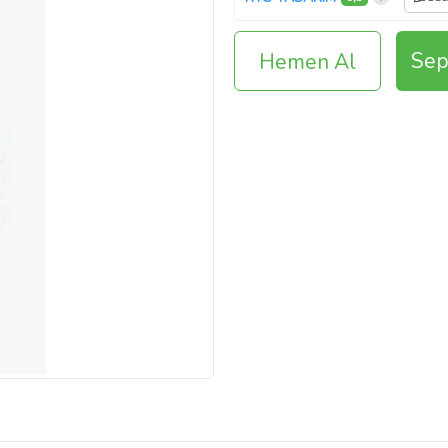
Sep
Hemen Al