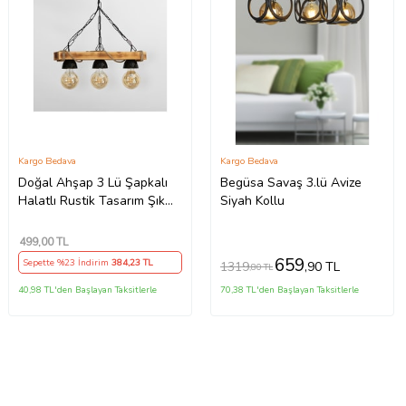
Kargo Bedava
Kargo Bedava
Doğal Ahşap 3 Lü Şapkalı
Begüsa Savaş 3.lü Avize
Halatlı Rustik Tasarım Şık
Siyah Kollu
Avize aktuğ500, one size
499
,00 TL
659
Sepette %23 İndirim
384
,23 TL
1319
,90 TL
,80 TL
40,98 TL'den Başlayan Taksitlerle
70,38 TL'den Başlayan Taksitlerle