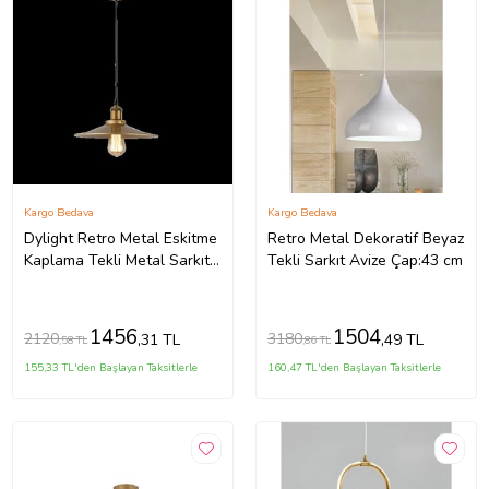
Kargo Bedava
Kargo Bedava
Dylight Retro Metal Eskitme
Retro Metal Dekoratif Beyaz
Kaplama Tekli Metal Sarkıt
Tekli Sarkıt Avize Çap:43 cm
Avize Çap:23 cm
1456
1504
2120
3180
,31 TL
,49 TL
,58 TL
,86 TL
155,33 TL'den Başlayan Taksitlerle
160,47 TL'den Başlayan Taksitlerle