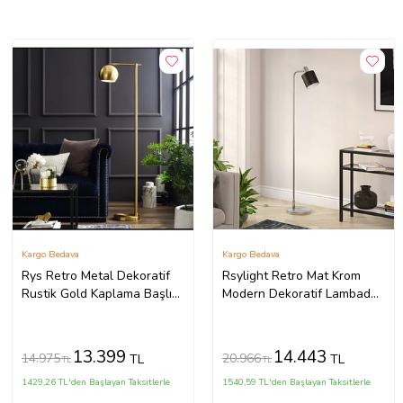
Kargo Bedava
Kargo Bedava
Rys Retro Metal Dekoratif
Rsylight Retro Mat Krom
Rustik Gold Kaplama Başlık
Modern Dekoratif Lambader
Köşe Lambası Lambader
Köşe Lambası (Metal)
Başlık Çap:20 cm (Altın)
13.399
14.443
14.975
20.966
TL
TL
TL
TL
1429,26 TL'den Başlayan Taksitlerle
1540,59 TL'den Başlayan Taksitlerle