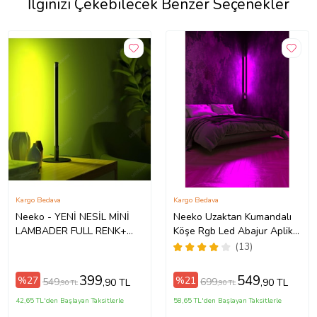
İlginizi Çekebilecek Benzer Seçenekler
Kargo Bedava
Kargo Bedava
Neeko - YENİ NESİL MİNİ
Neeko Uzaktan Kumandalı
LAMBADER FULL RENK+
Köşe Rgb Led Abajur Aplik
KUMANDALI
Gece Lambası Kumandalı
(13)
399
549
%27
%21
549
699
,90 TL
,90 TL
,90 TL
,90 TL
42,65 TL'den Başlayan Taksitlerle
58,65 TL'den Başlayan Taksitlerle