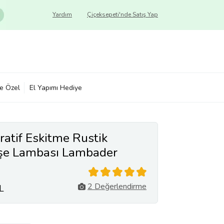
Yardım
Çiçeksepeti'nde Satış Yap
ye Özel
El Yapımı Hediye
atif Eskitme Rustik
öşe Lambası Lambader
2 Değerlendirme
L