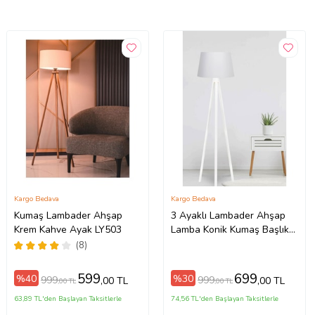
Kargo Bedava
Kargo Bedava
Kumaş Lambader Ahşap
3 Ayaklı Lambader Ahşap
Krem Kahve Ayak LY503
Lamba Konik Kumaş Başlık
Beyaz LY593
(8)
599
699
%40
%30
999
999
,00 TL
,00 TL
,00 TL
,00 TL
63,89 TL'den Başlayan Taksitlerle
74,56 TL'den Başlayan Taksitlerle