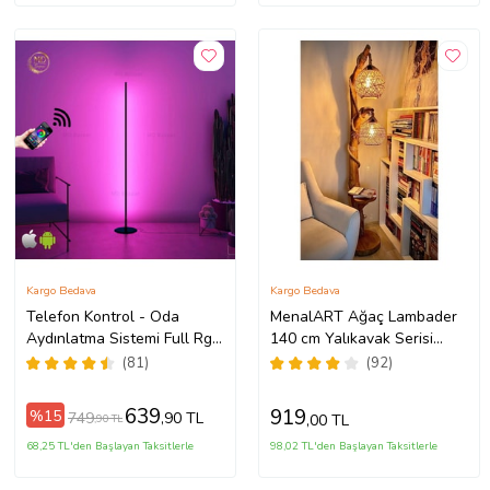
Kargo Bedava
Kargo Bedava
Telefon Kontrol - Oda
MenalART Ağaç Lambader
Aydınlatma Sistemi Full Rgb
140 cm Yalıkavak Serisi
- Full Renk - Çok Özellik
Doğal Ahşap Lambader
(81)
(92)
Kütük Köşe Aydınlatma Çift
Küre
639
919
%15
749
,90 TL
,00 TL
,90 TL
68,25 TL'den Başlayan Taksitlerle
98,02 TL'den Başlayan Taksitlerle