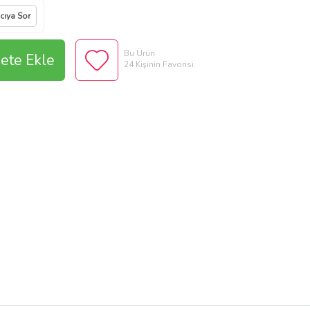
ıcıya Sor
Bu Ürün
ete Ekle
24 Kişinin Favorisi