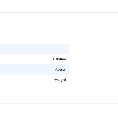
1
Eskitme
Abajur
ryslight