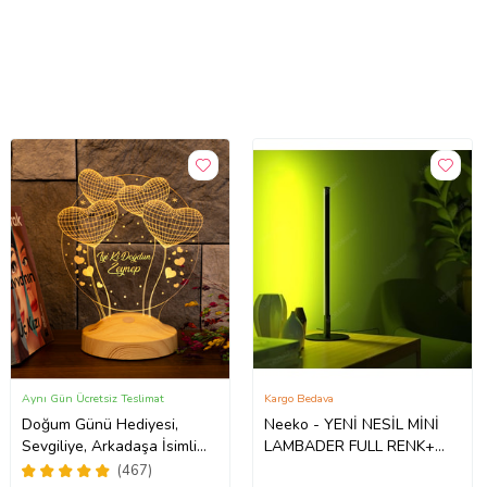
Aynı Gün Ücretsiz Teslimat
Kargo Bedava
Doğum Günü Hediyesi,
Neeko - YENİ NESİL MİNİ
Sevgiliye, Arkadaşa İsimli
LAMBADER FULL RENK+
Doğum Günü Hediyesi,
KUMANDALI
(467)