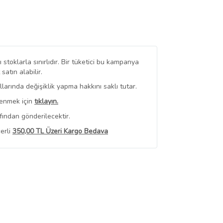
stoklarla sınırlıdır. Bir tüketici bu kampanya
tın alabilir.
arında değişiklik yapma hakkını saklı tutar.
renmek için
tıklayın.
fından gönderilecektir.
erli
350,00 TL Üzeri Kargo Bedava
 Görüntüle
iyat bilgileri, satıcı tarafından