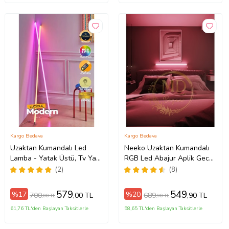
Kargo Bedava
Kargo Bedava
Uzaktan Kumandalı Led
Neeko Uzaktan Kumandalı
Lamba - Yatak Üstü, Tv Yanı
RGB Led Abajur Aplik Gece
,oturma Odası - Rgb Çok
Lambası KUMANDALİ - RGB
(2)
(8)
Renkli 23
MODEL
579
549
%17
%20
700
689
,00 TL
,90 TL
,00 TL
,90 TL
61,76 TL'den Başlayan Taksitlerle
58,65 TL'den Başlayan Taksitlerle