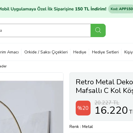
rim Amacı
Orkide / Saksı Çiçekleri
Hediye
Hediye Setleri
Kişi
ader
Retro Metal Dekor
Mafsallı C Kol K
Başlık Çap:40 cm
20.227 TL
16.220
%20
T
Renk
: Metal