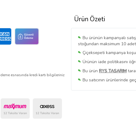
Ürün Özeti
Bu ürünün kampanyalı satışı 
stoğundan maksimum 10 adet sa
Çiçeksepeti kampanya koşull
Ürünün iade politikasını öğ
Bu ürün
RYS TASARIM
tara
deme esnasında kredi kartı bilgileriniz
Bu satıcının ürünlerinde geç
Bu Satıcının
Tüm Ürünlerini
Ürün sayfasında gördüğünüz f
belirlenmektedir.