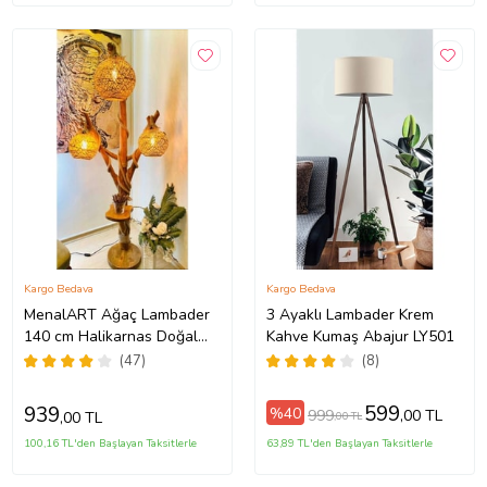
Kargo Bedava
Kargo Bedava
MenalART Ağaç Lambader
3 Ayaklı Lambader Krem
140 cm Halikarnas Doğal
Kahve Kumaş Abajur LY501
Ağaç Serisi Köşe
(47)
(8)
Aydınlatma Kütük Ahşap
Lambader
599
939
%40
999
,00 TL
,00 TL
,00 TL
100,16 TL'den Başlayan Taksitlerle
63,89 TL'den Başlayan Taksitlerle