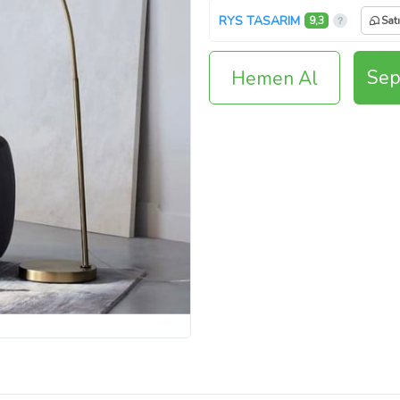
RYS TASARIM
9,3
Sat
Sep
Hemen Al