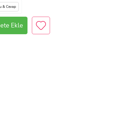
u & Cevap
ete Ekle