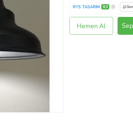
RYS TASARIM
9,3
Sor
Sep
Hemen Al