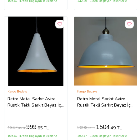
106,62 TL'den Başlayan Taksitlerle
142,29 TL'den Başlayan Taksitlerle
Kargo Bedava
Kargo Bedava
Retro Metal Sarkıt Avize
Retro Metal Sarkıt Avize
Rustik Tekli Sarkıt Beyaz İçi
Rustik Tekli Sarkıt Beyaz İçi
Sarı Cafe Mutfak
Sarı Mutfak Cafe (Burnt
Aydınlatma (Burnt Olive)
Olive)
999
1504
1347
2096
,65 TL
,49 TL
,85 TL
,61 TL
106,62 TL'den Başlayan Taksitlerle
160,47 TL'den Başlayan Taksitlerle