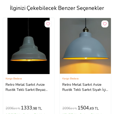
İlginizi Çekebilecek Benzer Seçenekler
Kargo Bedava
Kargo Bedava
Retro Metal Sarkıt Avize
Retro Metal Sarkıt Avize
Rustik Tekli Sarkıt Beyaz
Rustik Tekli Sarkıt Siyah İçi
Cafe Mutfak Aydınlatma
Beyaz Mutfak Cafe (Burnt
(Burnt Olive)
Olive)
1333
1504
2096
2096
,98 TL
,49 TL
,61 TL
,61 TL