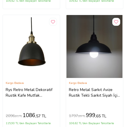
106,62 TL'den Başlayan Taksitlerle
106,62 TL'den Başlayan Taksitlerle
Kargo Bedava
Kargo Bedava
Rys Retro Metal Dekoratif
Retro Metal Sarkıt Avize
Rustik Kafe Mutfak
Rustik Tekli Sarkıt Siyah İçi
Aydınlatma Siyah Sarkıt
Beyaz (Burnt Olive)
Avize (Burnt Olive)
1086
999
2096
1797
,57 TL
,65 TL
,61 TL
,09 TL
115,90 TL'den Başlayan Taksitlerle
106,62 TL'den Başlayan Taksitlerle