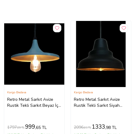
Kargo Bedava
Kargo Bedava
Retro Metal Sarkıt Avize
Retro Metal Sarkıt Avize
Rustik Tekli Sarkıt Beyaz İçi
Rustik Tekli Sarkıt Siyah
Sarı Cafe Mutfak
Cafe Mutfak Aydınlatma
Aydınlatma (Burnt Olive)
(Burnt Olive)
999
1333
1797
2096
,65 TL
,98 TL
,09 TL
,61 TL