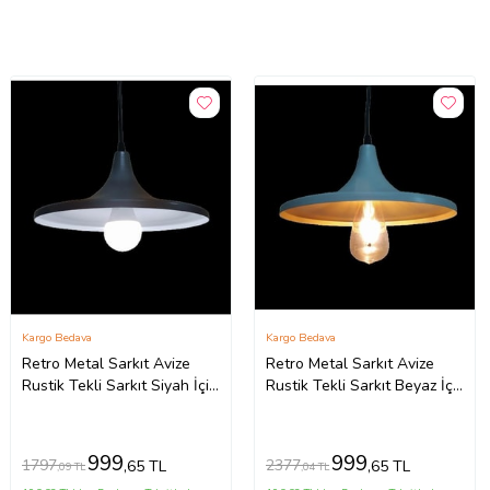
Kargo Bedava
Kargo Bedava
Retro Metal Sarkıt Avize
Retro Metal Sarkıt Avize
Rustik Tekli Sarkıt Siyah İçi
Rustik Tekli Sarkıt Beyaz İçi
Beyaz Mutfak Cafe (Burnt
Beyaz Cafe Mutfak
Olive)
Aydınlatma (Burnt Olive)
999
999
1797
2377
,65 TL
,65 TL
,09 TL
,04 TL