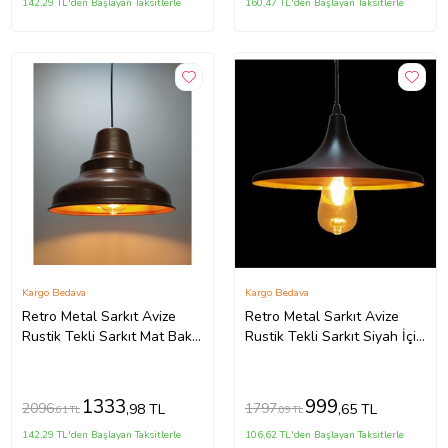
142,29 TL'den Başlayan Taksitlerle
160,47 TL'den Başlayan Taksitlerle
Kargo Bedava
Kargo Bedava
Retro Metal Sarkıt Avize
Retro Metal Sarkıt Avize
Rustik Tekli Sarkıt Mat Bakır
Rustik Tekli Sarkıt Siyah İçi
Cafe Mutfak Aydınlatma
Sarı Mutfak Cafe (Burnt
(Burnt Olive)
Olive)
1333
999
2096
1797
,98 TL
,65 TL
,61 TL
,09 TL
142,29 TL'den Başlayan Taksitlerle
106,62 TL'den Başlayan Taksitlerle