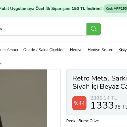
rim Amacı
Orkide / Saksı Çiçekleri
Hediye
Hediye Setleri
Kişi
er
Retro Metal Sarkı
Siyah İçi Beyaz 
(Burnt Olive)
2396,14 TL
1333
%44
,98 T
Renk
: Burnt Olive