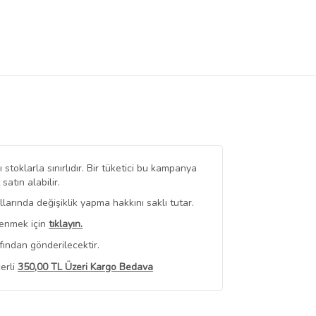
stoklarla sınırlıdır. Bir tüketici bu kampanya
tın alabilir.
arında değişiklik yapma hakkını saklı tutar.
renmek için
tıklayın.
fından gönderilecektir.
erli
350,00 TL Üzeri Kargo Bedava
 Görüntüle
iyat bilgileri, satıcı tarafından