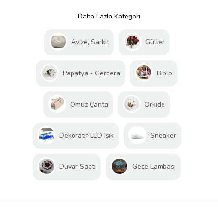
Daha Fazla Kategori
Avize, Sarkıt
Güller
Papatya - Gerbera
Biblo
Omuz Çanta
Orkide
Dekoratif LED Işık
Sneaker
Duvar Saati
Gece Lambası