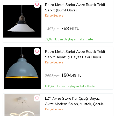
Retro Metal Sarkıt Avize Rustik Tekli
Sarkıt (Burnt Olive)
Kargo Bedava
768
,96 TL
1497
,61 TL
82,02 TL'den Başlayan Taksitlerle
Retro Metal Sarkıt Avize Rustik Tekli
Sarkıt Beyaz İçi Beyaz Bakır Duylu
(Burnt Olive)
Kargo Bedava
1504
,49 TL
2695
,65 TL
160,47 TL'den Başlayan Taksitlerle
LZY Avize Store Kar Çiçeği Beyaz
Avize Modern Salon, Mutfak, Çocuk
Odası ve Antre Aydınlatma (Siyah)
Kargo Bedava