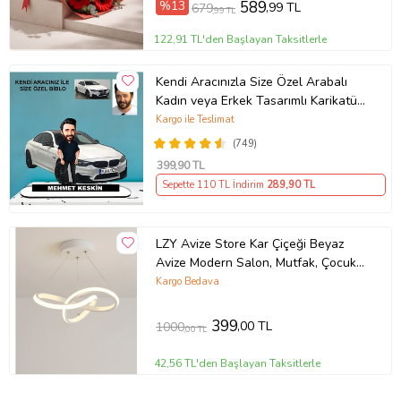
%13
589
,99 TL
679
,99 TL
122,91 TL'den Başlayan Taksitlerle
Kendi Aracınızla Size Özel Arabalı
Kadın veya Erkek Tasarımlı Karikatür
Biblo , Babalar Günü Hediyesi,
Kargo ile Teslimat
Erkeğe Hediye, Rent A Car Hediyesi
(749)
399
,90 TL
Sepette 110 TL İndirim
289
,90 TL
LZY Avize Store Kar Çiçeği Beyaz
Avize Modern Salon, Mutfak, Çocuk
Odası ve Antre Aydınlatma (Siyah)
Kargo Bedava
399
,00 TL
1000
,00 TL
42,56 TL'den Başlayan Taksitlerle