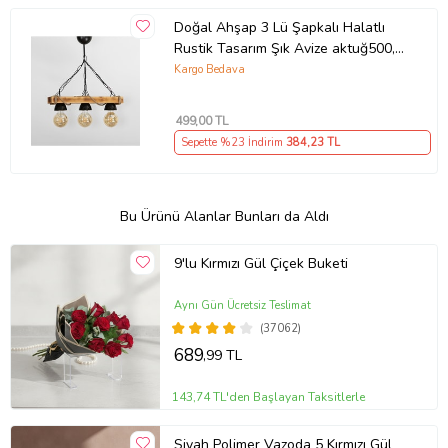
Doğal Ahşap 3 Lü Şapkalı Halatlı
Rustik Tasarım Şık Avize aktuğ500,
one size
Kargo Bedava
499
,00 TL
Sepette %23 İndirim
384
,23 TL
Bu Ürünü Alanlar Bunları da Aldı
9'lu Kırmızı Gül Çiçek Buketi
Aynı Gün Ücretsiz Teslimat
(37062)
689
,99 TL
143,74 TL'den Başlayan Taksitlerle
Siyah Polimer Vazoda 5 Kırmızı Gül