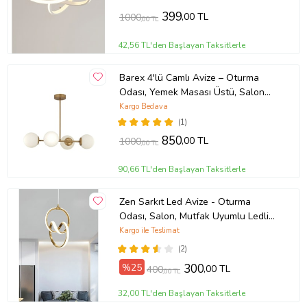
399
,00 TL
1000
,00 TL
42,56 TL'den Başlayan Taksitlerle
Barex 4'lü Camlı Avize – Oturma
Odası, Yemek Masası Üstü, Salon
Uyumlu Avize (Eskitme Altın)
Kargo Bedava
(1)
850
,00 TL
1000
,00 TL
90,66 TL'den Başlayan Taksitlerle
Zen Sarkıt Led Avize - Oturma
Odası, Salon, Mutfak Uyumlu Ledli
Avize (Gold)
Kargo ile Teslimat
(2)
%25
300
,00 TL
400
,00 TL
32,00 TL'den Başlayan Taksitlerle