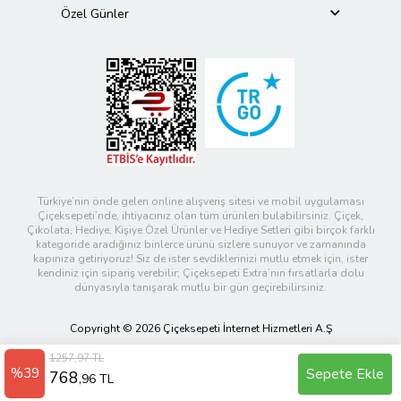
Özel Günler
Türkiye’nin önde gelen online alışveriş sitesi ve mobil uygulaması
Çiçeksepeti’nde, ihtiyacınız olan tüm ürünleri bulabilirsiniz. Çiçek,
Çikolata, Hediye, Kişiye Özel Ürünler ve Hediye Setleri gibi birçok farklı
kategoride aradığınız binlerce ürünü sizlere sunuyor ve zamanında
kapınıza getiriyoruz! Siz de ister sevdiklerinizi mutlu etmek için, ister
kendiniz için sipariş verebilir; Çiçeksepeti Extra’nın fırsatlarla dolu
dünyasıyla tanışarak mutlu bir gün geçirebilirsiniz.
Copyright © 2026 Çiçeksepeti İnternet Hizmetleri A.Ş
1257,97 TL
%39
Sepete Ekle
768
,96 TL