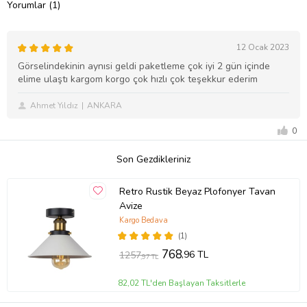
Yorumlar (1)
12 Ocak 2023
Görselindekinin aynısi geldi paketleme çok iyi 2 gün içinde
elime ulaştı kargom korgo çok hızlı çok teşekkur ederim
Ahmet Yıldız
ANKARA
0
Son Gezdikleriniz
Retro Rustik Beyaz Plofonyer Tavan
Avize
Kargo Bedava
(1)
768
,96 TL
1257
,97 TL
82,02 TL'den Başlayan Taksitlerle