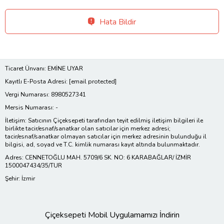
Hata Bildir
Ticaret Ünvanı: EMİNE UYAR
Kayıtlı E-Posta Adresi:
[email protected]
Vergi Numarası: 8980527341
Mersis Numarası: -
İletişim: Satıcının Çiçeksepeti tarafından teyit edilmiş iletişim bilgileri ile
birlikte tacir/esnaf/sanatkar olan satıcılar için merkez adresi;
tacir/esnaf/sanatkar olmayan satıcılar için merkez adresinin bulunduğu il
bilgisi, ad, soyad ve T.C. kimlik numarası kayıt altında bulunmaktadır.
Adres: CENNETOĞLU MAH. 5709/6 SK. NO: 6 KARABAĞLAR/ İZMİR
1500047434/35/TUR
Şehir: İzmir
Çiçeksepeti Mobil Uygulamamızı İndirin