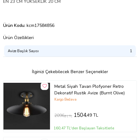
EN 23 CM YÜKSEKLİK 20 CM
Ürün Kodu:
kcm17584856
Ürün Özellikleri
Avize Başlık Sayısı
1
İlginizi Çekebilecek Benzer Seçenekler
Metal Siyah Tavan Plofyoner Retro
Dekoratif Rustik Avize (Burnt Olive)
Kargo Bedava
1504
,49 TL
2096
,61 TL
160,47 TL'den Başlayan Taksitlerle