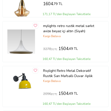
1604
,79 TL
171,17 TL'den Başlayan Taksitlerle
mylights retro rustik metal sarkıt
avize beyaz içi altın (Siyah)
Kargo Bedava
1504
,49 TL
3278
,31 TL
160,47 TL'den Başlayan Taksitlerle
Rsylight Retro Metal Dekoratif
Rustik Sarı Mafsallı Duvar Aplik
Kargo Bedava
1504
,49 TL
2096
,61 TL
160,47 TL'den Başlayan Taksitlerle