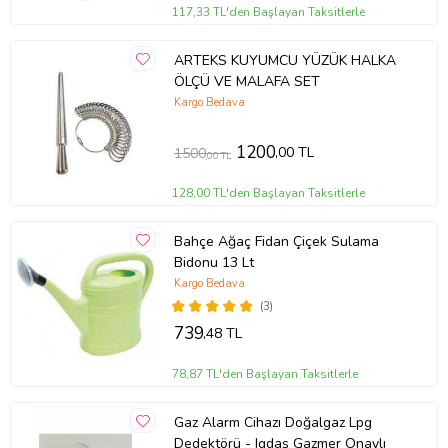
koruyucu özelliklerini artırır.
117,33 TL'den Başlayan Taksitlerle
Kullanım Kolaylığı:
Standart boyutları ve tasarımı, perçinlerin çeşitli
uygulamalarda kolayca kullanılmasını sağlar.
ARTEKS KUYUMCU YÜZÜK HALKA
Rivet Perçin - 12mm, Nikel, 1000 Adet
, metal ve plastik yüzeylerin
ÖLÇÜ VE MALAFA SET
birleştirilmesi için hem dayanıklı hem de estetik bir çözüm sunar. 12
Kargo Bedava
mm uzunluğu, çeşitli montaj ve onarım uygulamaları için uygundur,
nikel kaplama ise estetik bir değer katar ve koruma sağlar. 1000
adetlik paket, büyük ölçekli projeler ve düzenli kullanımlar için
1200
,00 TL
1500
,00 TL
yeterli bir miktar sunar. Bu perçinler, güvenilir ve sağlam
bağlantılar sağlar, endüstriyel ve hobi projelerinde verimlilik ve
128,00 TL'den Başlayan Taksitlerle
estetik kazandırır.
Bahçe Ağaç Fidan Çiçek Sulama
Bidonu 13 Lt
Ürün Kodu:
kcm61657166
Kargo Bedava
(3)
739
,48 TL
78,87 TL'den Başlayan Taksitlerle
Gaz Alarm Cihazı Doğalgaz Lpg
Dedektörü - Igdaş Gazmer Onaylı