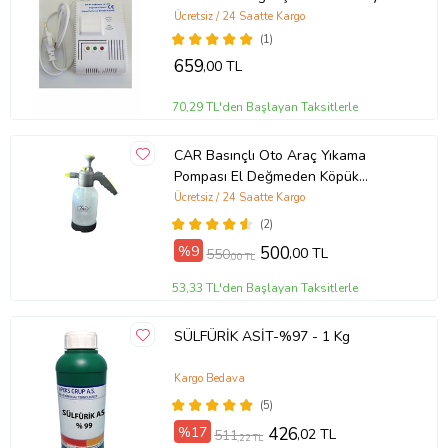
Ücretsiz / 24 Saatte Kargo
(1)
659
,00 TL
70,29 TL'den Başlayan Taksitlerle
CAR Basınçlı Oto Araç Yıkama
Pompası El Değmeden Köpük
Püskürtme 2 lt
Ücretsiz / 24 Saatte Kargo
(2)
%9
500
,00 TL
550
,00 TL
53,33 TL'den Başlayan Taksitlerle
SÜLFÜRİK ASİT-%97 - 1 Kg
Kargo Bedava
(5)
%17
426
,02 TL
511
,22 TL