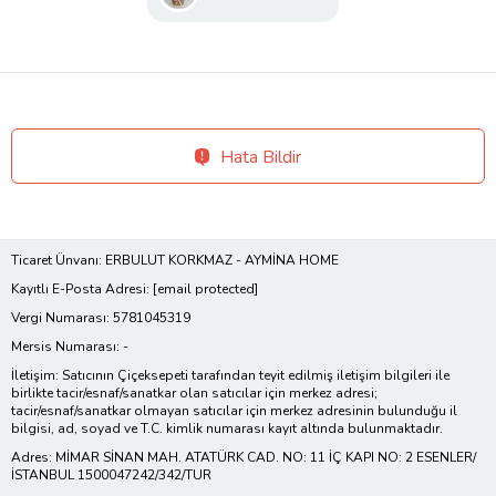
Hata Bildir
Ticaret Ünvanı: ERBULUT KORKMAZ - AYMİNA HOME
Kayıtlı E-Posta Adresi:
[email protected]
Vergi Numarası: 5781045319
Mersis Numarası: -
İletişim: Satıcının Çiçeksepeti tarafından teyit edilmiş iletişim bilgileri ile
birlikte tacir/esnaf/sanatkar olan satıcılar için merkez adresi;
tacir/esnaf/sanatkar olmayan satıcılar için merkez adresinin bulunduğu il
bilgisi, ad, soyad ve T.C. kimlik numarası kayıt altında bulunmaktadır.
Adres: MİMAR SİNAN MAH. ATATÜRK CAD. NO: 11 İÇ KAPI NO: 2 ESENLER/
İSTANBUL 1500047242/342/TUR