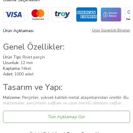
Ürün Açıklaması
Ürün Güvenliği Bilgileri
Genel Özellikler:
Ürün Tipi:
Rivet perçin
Uzunluk:
12 mm
Kaplama:
Nikel
Adet:
1000 adet
Tasarım ve Yapı:
Malzeme:
Perçinler, yüksek kaliteli metal alaşımlarından üretilir. Bu
malzemeler, perçinlerin sağlam ve uzun ömürlü olmasını sağlar.
Metalin türü ve kalitesi, perçinlerin dayanıklılığını artırır.
Kaplama:
Nikel kaplama, perçinlere koruyucu bir tabaka ekler. Bu
Tüm Açıklamayı Gör
kaplama, metal yüzeylerin korozyona karşı korunmasını sağlar ve
aynı zamanda estetik bir parlaklık kazandırır. Nikel kaplama,
perçinlerin uzun süre dayanıklı olmasını sağlar.