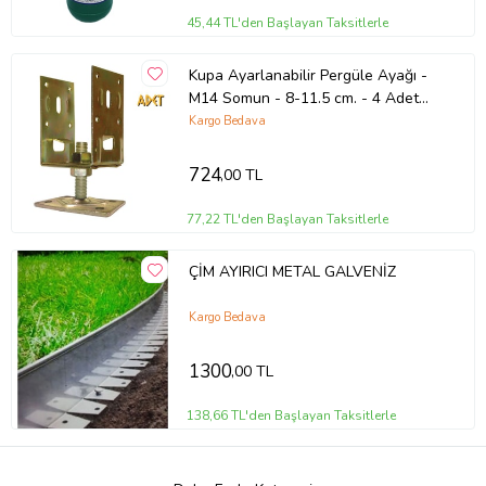
45,44 TL'den Başlayan Taksitlerle
Kupa Ayarlanabilir Pergüle Ayağı -
M14 Somun - 8-11.5 cm. - 4 Adet
(Sarı Geçişli)
Kargo Bedava
724
,00 TL
77,22 TL'den Başlayan Taksitlerle
ÇİM AYIRICI METAL GALVENİZ
Kargo Bedava
1300
,00 TL
138,66 TL'den Başlayan Taksitlerle