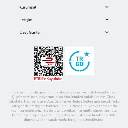
Kurumsal
İletişim
Özel Günler
Türkiye’nin önde gelen online alışveriş sitesi ve mobil uygulaması
Çiçeksepeti’nde, ihtiyacınız olan tüm ürünleri bulabilirsiniz. Çiçek,
Çikolata, Hediye, Kişiye Özel Ürünler ve Hediye Setleri gibi birçok farklı
kategoride aradığınız binlerce ürünü sizlere sunuyor ve zamanında
kapınıza getiriyoruz! Siz de ister sevdiklerinizi mutlu etmek için, ister
kendiniz için sipariş verebilir; Çiçeksepeti Extra’nın fırsatlarla dolu
dünyasıyla tanışarak mutlu bir gün geçirebilirsiniz.