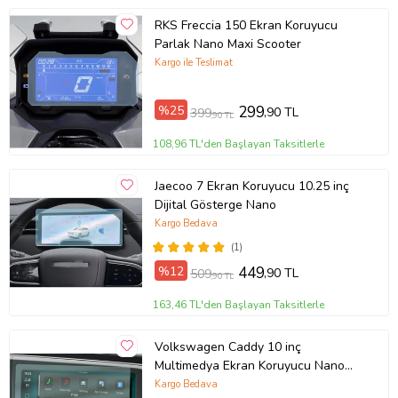
RKS Freccia 150 Ekran Koruyucu
Parlak Nano Maxi Scooter
Ürün Kodu:
kcm6845202
Kargo ile Teslimat
%25
299
,90 TL
399
,90 TL
108,96 TL'den Başlayan Taksitlerle
Jaecoo 7 Ekran Koruyucu 10.25 inç
Dijital Gösterge Nano
Kargo Bedava
(1)
%12
449
,90 TL
509
,90 TL
163,46 TL'den Başlayan Taksitlerle
Volkswagen Caddy 10 inç
Multimedya Ekran Koruyucu Nano
(Şeffaf)
Kargo Bedava