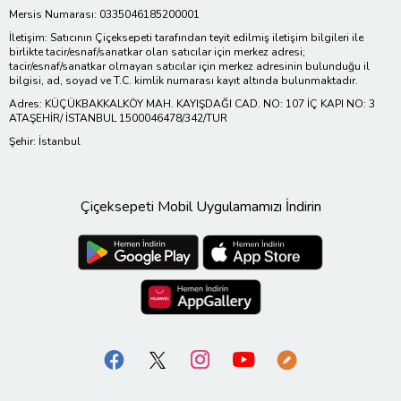
Mersis Numarası: 0335046185200001
İletişim: Satıcının Çiçeksepeti tarafından teyit edilmiş iletişim bilgileri ile
birlikte tacir/esnaf/sanatkar olan satıcılar için merkez adresi;
tacir/esnaf/sanatkar olmayan satıcılar için merkez adresinin bulunduğu il
bilgisi, ad, soyad ve T.C. kimlik numarası kayıt altında bulunmaktadır.
Adres: KÜÇÜKBAKKALKÖY MAH. KAYIŞDAĞI CAD. NO: 107 İÇ KAPI NO: 3
ATAŞEHİR/ İSTANBUL 1500046478/342/TUR
Şehir: İstanbul
Çiçeksepeti Mobil Uygulamamızı İndirin