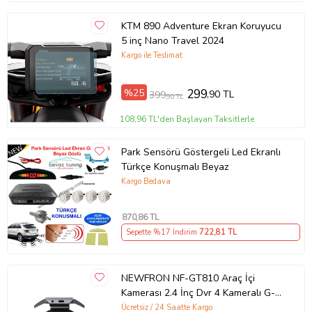
KTM 890 Adventure Ekran Koruyucu
5 inç Nano Travel 2024
Kargo ile Teslimat
%25
299
,90 TL
399
,90 TL
108,96 TL'den Başlayan Taksitlerle
Park Sensörü Göstergeli Led Ekranlı
Türkçe Konuşmalı Beyaz
Kargo Bedava
870
,86 TL
Sepette %17 İndirim
722
,81 TL
NEWFRON NF-GT810 Araç İçi
Kamerası 2.4 İnç Dvr 4 Kameralı G-
Sensörü
Ücretsiz / 24 Saatte Kargo