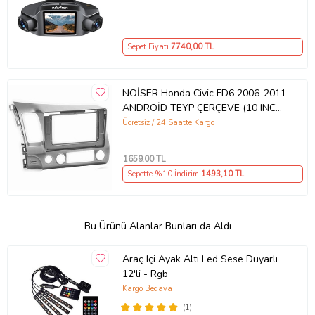
Sepet Fiyatı
7740
,00 TL
NOİSER Honda Civic FD6 2006-2011
ANDROİD TEYP ÇERÇEVE (10 INCH)
- SOKET
Ücretsiz / 24 Saatte Kargo
1659
,00 TL
Sepette %10 İndirim
1493
,10 TL
Bu Ürünü Alanlar Bunları da Aldı
Araç Içi Ayak Altı Led Sese Duyarlı
12'li - Rgb
Kargo Bedava
(1)