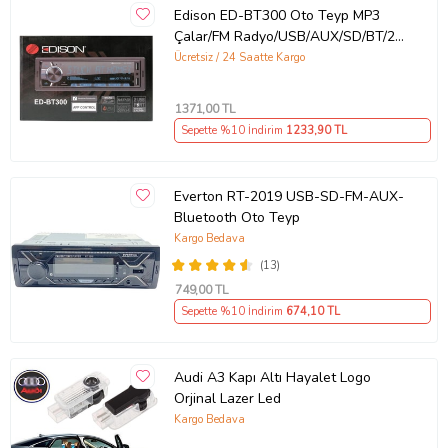
Edison ED-BT300 Oto Teyp MP3
Çalar/FM Radyo/USB/AUX/SD/BT/2
Amfi Çıkışlı/4*50W/APP
Ücretsiz / 24 Saatte Kargo
Kontrol/Kumanda (Siyah)
1371
,00 TL
Sepette %10 İndirim
1233
,90 TL
Everton RT-2019 USB-SD-FM-AUX-
Bluetooth Oto Teyp
Kargo Bedava
(13)
749
,00 TL
Sepette %10 İndirim
674
,10 TL
Audi A3 Kapı Altı Hayalet Logo
Orjinal Lazer Led
Kargo Bedava