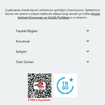
Çiçeksepeti olarak kişisel verilerinizin gizliliğini önemsiyoruz. Şirketimizin
kişisel veri işleme süreçleri hakkında detaylı bilgi almak için lütfen
Kişisel
Verilerin Korunması ve Gizlilik Politikası
’nı inceleyiniz.
Faydalı Bilgiler
Kurumsal
İletişim
Özel Günler