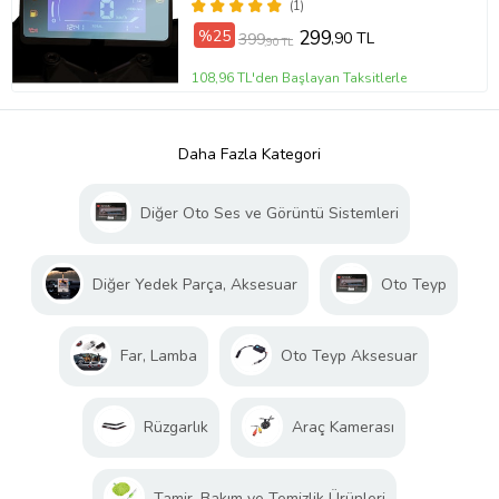
(1)
%25
299
,90 TL
399
,90 TL
108,96 TL'den Başlayan Taksitlerle
Daha Fazla Kategori
Diğer Oto Ses ve Görüntü Sistemleri
Diğer Yedek Parça, Aksesuar
Oto Teyp
Far, Lamba
Oto Teyp Aksesuar
Rüzgarlık
Araç Kamerası
Tamir, Bakım ve Temizlik Ürünleri