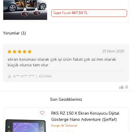
Sepet Fiyatı
967
,50 TL
Yorumlar (1)
25 Ekim 2025
ekran koruması olarak çok iyi ürün fakat çok az mm olarak
küçük olursa tam olur
A*** A*** Y***
ADANA
0
Son Gezdikleriniz
RKS RZ 150 X Ekran Koruyucu Dijital
Gösterge Nano Adventure (Şeffaf)
Kargo ile Teslimat