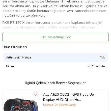
ekran koruyucumuz
, motosikletinizin TFT ekranını en üst düzeyde
koruma altına alır. Bu yüksek kaliteli ekran koruyucu, çizilmelere ve
darbelere karşı üstün koruma sağlarken, aynı zamanda ekranınızın
netliğini ve parlaklığını korur.
RKS RZ 150 X ekran koruyucu
, parlak nano kaplama teknolojisi
sayesinde, ekranınızın renk canlılığı ve parlaklığı maksimum
seviyede tutulur, bu da size en iyi görsel deneyimi sunar. Ürünün
dayanıklı yapısı, uzun ömürlü kullanım sunarak motosikletinizin
Tüm Açıklamayı Gör
ekranını her zaman yeni gibi tutar. Kolay uygulanabilir yapısı
sayesinde, baloncuk yapmadan hızlıca ekranınıza yapışır ve
Ürün Özellikleri
söküldüğünde iz bırakmaz.
Arttırılabilir Hafıza
Yok
RKS RZ 150 X Ekran Koruyucu
Ekran
4,6"" ve üstü
Ürün Özellikleri
RKS RZ 150 X ekran koruyucu
, ekranınızı en iyi şekilde korurken,
sürüş deneyiminizi de iyileştirir. İşte bu ürünün öne çıkan özellikleri:
İlginizi Çekebilecek Benzer Seçenekler
Mükemmel Uyum: RKS RZ 150 X modellerinin TFT ekranları için
özel olarak tasarlanmıştır. Ekranın tüm yüzeyini kaplayarak
Ally A520 OBD2 +GPS Head Up
maksimum koruma sağlar.
Display HUD, Dijital Hız
Parlak Nano Teknolojisi: Yüksek şeffaflık sağlayan RKS RZ 150 X
Göstergesi,RPM&Sıcaklık&Basınç
Ücretsiz / 24 Saatte Kargo
parlak nano kaplama, ekranınızın orijinal parlaklığını ve renk
Takip,Hız Alarmı
canlılığını korur.