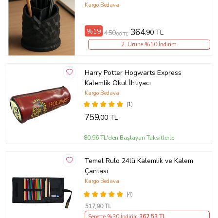
Kutusu 3D Baskı Tasarım Yüksek
Kargo Bedava
Kaliteli Pla Hammadde (Siyah)
%19
364
,90 TL
450
,00 TL
2. Ürüne %10 İndirim
Harry Potter Hogwarts Express
Kalemlik Okul İhtiyacı
Kargo Bedava
(1)
759
,00 TL
80,96 TL'den Başlayan Taksitlerle
Temel Rulo 24lü Kalemlik ve Kalem
Çantası
Kargo Bedava
(4)
517
,90 TL
Sepette %30 İndirim
362
,53 TL