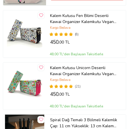
Kalem Kutusu Fen Bilimi Desenli
Kawai Organizer Kalemkutu Vegan
Deri Üç Bölmeli Kalemlik
Kargo Bedava
(8)
450
,00 TL
48,00 TL'den Başlayan Taksitlerle
Kalem Kutusu Unicorn Desenli
Kawai Organizer Kalemkutu Vegan
Deri Üç Bölmeli Kalemlik
Kargo Bedava
(21)
450
,00 TL
48,00 TL'den Başlayan Taksitlerle
Spiral Dağ Temalı 3 Bölmeli Kalemlik
Çap: 11 cm Yükseklik: 13 cm Kalem