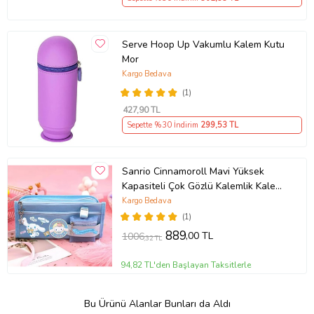
Serve Hoop Up Vakumlu Kalem Kutu
Mor
Kargo Bedava
(1)
427
,90 TL
Sepette %30 İndirim
299
,53 TL
Sanrio Cinnamoroll Mavi Yüksek
Kapasiteli Çok Gözlü Kalemlik Kalem
Kutusu
Kargo Bedava
(1)
889
,00 TL
1006
,32 TL
94,82 TL'den Başlayan Taksitlerle
Bu Ürünü Alanlar Bunları da Aldı