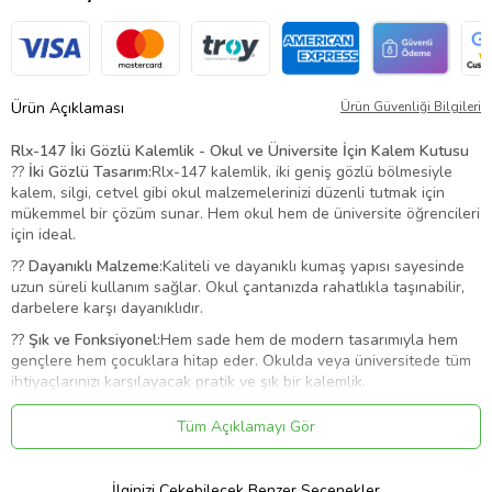
Ürün Açıklaması
Ürün Güvenliği Bilgileri
Rlx-147 İki Gözlü Kalemlik - Okul ve Üniversite İçin Kalem Kutusu
??
İki Gözlü Tasarım:
Rlx-147 kalemlik, iki geniş gözlü bölmesiyle
kalem, silgi, cetvel gibi okul malzemelerinizi düzenli tutmak için
mükemmel bir çözüm sunar. Hem okul hem de üniversite öğrencileri
için ideal.
??
Dayanıklı Malzeme:
Kaliteli ve dayanıklı kumaş yapısı sayesinde
uzun süreli kullanım sağlar. Okul çantanızda rahatlıkla taşınabilir,
darbelere karşı dayanıklıdır.
??
Şık ve Fonksiyonel:
Hem sade hem de modern tasarımıyla hem
gençlere hem çocuklara hitap eder. Okulda veya üniversitede tüm
ihtiyaçlarınızı karşılayacak pratik ve şık bir kalemlik.
???
Kolay Organizasyon:
İki ayrı bölmesi sayesinde kalemlerinizi,
Tüm Açıklamayı Gör
notlarınızı ve diğer küçük malzemelerinizi düzenli bir şekilde
saklayabilir, aradığınızı kolayca bulabilirsiniz.
??
Her Yaşa Uygun:
Hem okul hem de üniversite öğrencileri için
İlginizi Çekebilecek Benzer Seçenekler