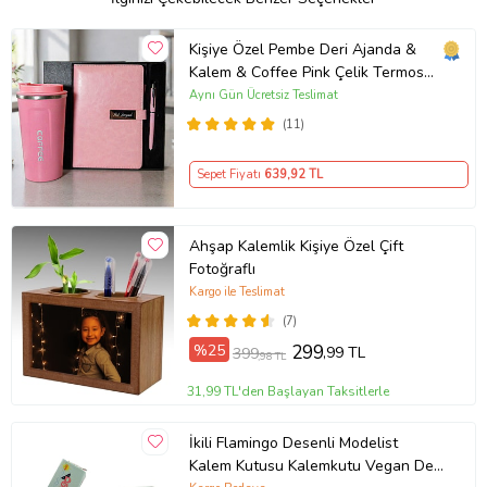
mükemmel bir hediye seçeneği. Düzenli olmayı sevenler için ideal!
Malzeme Bilgileri: Suya karşı dayanıklı İthal Kumaş -Ölçüler:
Kişiye Özel Pembe Deri Ajanda &
Yükseklik (CM):10 Genişlik(CM):20 Taban Genişliği(CM):4,5 -
Kalem & Coffee Pink Çelik Termos
Fermuarlı 2 Bölme -Tutma aparatı -1.Sınıf İşçilik İle İthal Kumaştan
Premium Hediye Seti
Aynı Gün Ücretsiz Teslimat
Üretim .; -Kategori: Son Derece Kaliteli Estetik Kalemlik
(11)
Sepet Fiyatı
639
,92 TL
Ürün Kodu:
kcm36842499
Ahşap Kalemlik Kişiye Özel Çift
Fotoğraflı
Kargo ile Teslimat
(7)
%25
299
,99 TL
399
,98 TL
31,99 TL'den Başlayan Taksitlerle
İkili Flamingo Desenli Modelist
Kalem Kutusu Kalemkutu Vegan Deri