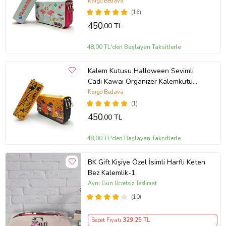
Üç Bölmeli Kalemlik
Kargo Bedava
(16)
450
,00 TL
48,00 TL'den Başlayan Taksitlerle
Kalem Kutusu Halloween Sevimli
Cadı Kawai Organizer Kalemkutu
Vegan Deri Üç Bölmeli Kalemlik
Kargo Bedava
(1)
450
,00 TL
48,00 TL'den Başlayan Taksitlerle
BK Gift Kişiye Özel İsimli Harfli Keten
Bez Kalemlik-1
Aynı Gün Ücretsiz Teslimat
(10)
Sepet Fiyatı
329
,25 TL