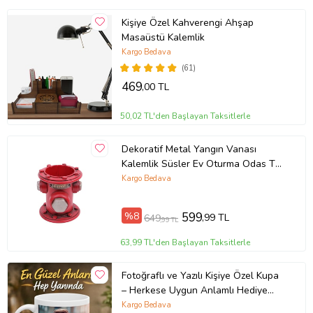
Kişiye Özel Kahverengi Ahşap
Masaüstü Kalemlik
Kargo Bedava
(61)
469
,00 TL
50,02 TL'den Başlayan Taksitlerle
Dekoratif Metal Yangın Vanası
Kalemlik Süsler Ev Oturma Odas TV
kabine Masaüstü Ofis Dekorasyon
Kargo Bedava
%8
599
,99 TL
649
,99 TL
63,99 TL'den Başlayan Taksitlerle
Fotoğraflı ve Yazılı Kişiye Özel Kupa
– Herkese Uygun Anlamlı Hediye
Porselen Baskılı Kupa (Beyaz)
Kargo Bedava