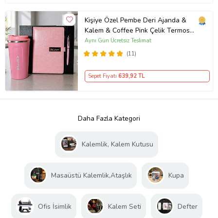
Kişiye Özel Pembe Deri Ajanda &
Kalem & Coffee Pink Çelik Termos
Premium Hediye Seti
Aynı Gün Ücretsiz Teslimat
(11)
Sepet Fiyatı
639
,92 TL
Daha Fazla Kategori
Kalemlik, Kalem Kutusu
Masaüstü Kalemlik,Ataşlık
Kupa
Ofis İsimlik
Kalem Seti
Defter