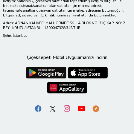
İletişim: Satıcının Çiçeksepeti tarafından teyit edilmiş iletişim bilgileri ile
birlikte tacir/esnaf/sanatkar olan satıcılar için merkez adresi;
tacir/esnaf/sanatkar olmayan satıcılar için merkez adresinin bulunduğu il
bilgisi, ad, soyad ve T.C. kimlik numarası kayıt altında bulunmaktadır.
Adres: ADNAN KAHVECİ MAH. ORKİDE SK. - A BLOK NO: 7 İÇ KAPI NO: 2
BEYLİKDÜZÜ/ İSTANBUL 1500047328/342/TUR
Şehir: İstanbul
Çiçeksepeti Mobil Uygulamamızı İndirin