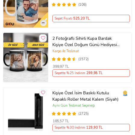
(106)
Sepet Fiyatı
525
,20 TL
2 Fotoğraflı Sihirli Kupa Bardak
Kişiye Özel Doğum Günü Hediyesi
Sevgiliye Hediye Anneye Babaya
Kargo ile Teslimat
Ablaya Abiye Kız Erkek Kardeşe
(1572)
Arkadaşa Resimli Günü Yıl Dönümü
399
,97 TL
Hediyesi
Sepette %25 İndirim
299
,98 TL
Kişiye Özel İsim Baskılı Kutulu
Kapaklı Roller Metal Kalem (Siyah)
Aynı Gün Teslimat Seçeneği
(2725)
185
,57 TL
Sepette %30 İndirim
129
,90 TL