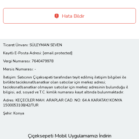
Hata Bildir
Ticaret Ünvanı: SÜLEYMAN SEVEN
Kayıtlı E-Posta Adresi:
[email protected]
Vergi Numarası: 7640479978
Mersis Numarası: -
İletişim: Satıcının Çiçeksepeti tarafından teyit edilmiş iletişim bilgileri ile
birlikte tacir/esnaf/sanatkar olan satıcılar için merkez adresi;
tacir/esnaf/sanatkar olmayan satıcılar için merkez adresinin bulunduğu il
bilgisi, ad, soyad ve T.C. kimlik numarası kayıt altında bulunmaktadır.
Adres: KEÇECİLER MAH. ARAPLAR CAD. NO: 64 A KARATAY/ KONYA
1500053108/42/TUR
Şehir: Konya
Çiçeksepeti Mobil Uygulamamızı İndirin