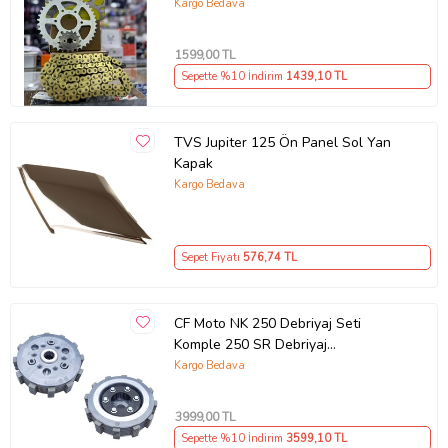
14T 108 Bakla Supermto
Kargo Bedava
1599
,00 TL
Sepette %10 İndirim
1439
,10 TL
TVS Jupiter 125 Ön Panel Sol Yan
Kapak
Kargo Bedava
Sepet Fiyatı
576
,74 TL
CF Moto NK 250 Debriyaj Seti
Komple 250 SR Debriyaj
Balata+Göbek Set 7Li Hepsi
Kargo Bedava
İnce(2018-22)Arasmto (Siyah)
3999
,00 TL
Sepette %10 İndirim
3599
,10 TL