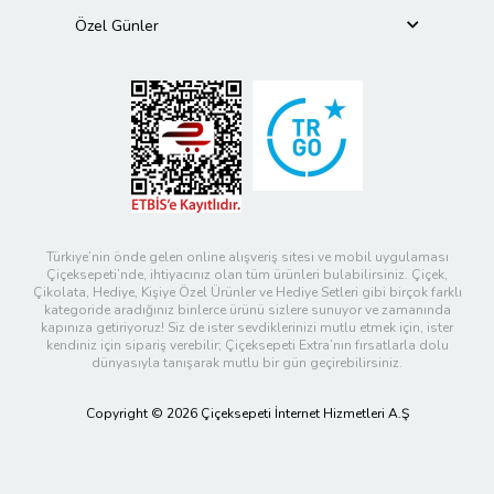
Özel Günler
Türkiye’nin önde gelen online alışveriş sitesi ve mobil uygulaması
Çiçeksepeti’nde, ihtiyacınız olan tüm ürünleri bulabilirsiniz. Çiçek,
Çikolata, Hediye, Kişiye Özel Ürünler ve Hediye Setleri gibi birçok farklı
kategoride aradığınız binlerce ürünü sizlere sunuyor ve zamanında
kapınıza getiriyoruz! Siz de ister sevdiklerinizi mutlu etmek için, ister
kendiniz için sipariş verebilir; Çiçeksepeti Extra’nın fırsatlarla dolu
dünyasıyla tanışarak mutlu bir gün geçirebilirsiniz.
Copyright © 2026 Çiçeksepeti İnternet Hizmetleri A.Ş