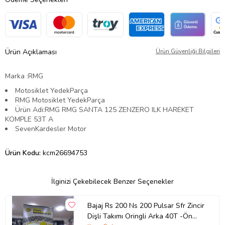
Ürün Açıklaması
Ürün Güvenliği Bilgileri
Marka :RMG
Motosiklet YedekParça
RMG Motosiklet YedekParça
Ürün Adi:RMG RMG SANTA 125 ZENZERO ILK HAREKET
KOMPLE 53T A
SevenKardesler Motor
Ürün Kodu:
kcm26694753
İlginizi Çekebilecek Benzer Seçenekler
Bajaj Rs 200 Ns 200 Pulsar Sfr Zincir
Dişli Takımı Oringli Arka 40T -Ön