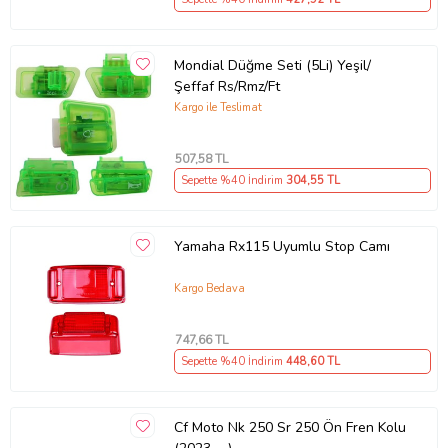
Mondial Düğme Seti (5Li) Yeşil/
Şeffaf Rs/Rmz/Ft
Kargo ile Teslimat
507
,58 TL
Sepette %40 İndirim
304
,55 TL
Yamaha Rx115 Uyumlu Stop Camı
Kargo Bedava
747
,66 TL
Sepette %40 İndirim
448
,60 TL
Cf Moto Nk 250 Sr 250 Ön Fren Kolu