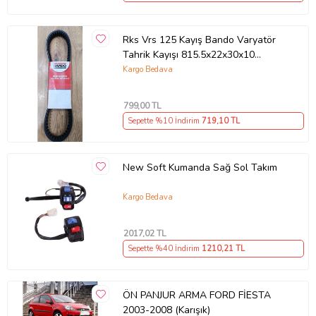
Rks Vrs 125 Kayış Bando Varyatör
Tahrik Kayışı 815.5x22x30x10
Supermoto
Kargo Bedava
799
,00 TL
Sepette %10 İndirim
719
,10 TL
New Soft Kumanda Sağ Sol Takım
Kargo Bedava
2017
,02 TL
Sepette %40 İndirim
1210
,21 TL
ÖN PANJUR ARMA FORD FİESTA
2003-2008 (Karışık)