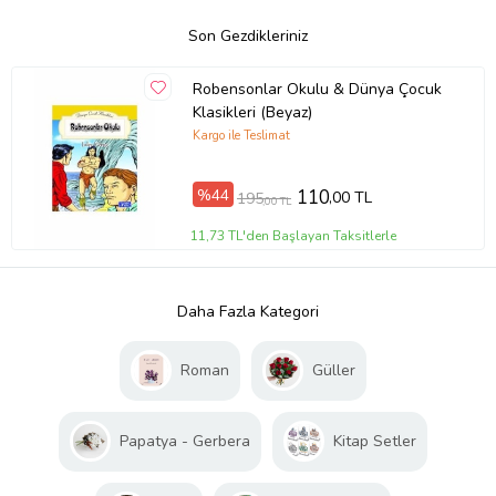
Son Gezdikleriniz
Robensonlar Okulu & Dünya Çocuk
Klasikleri (Beyaz)
Kargo ile Teslimat
%44
110
,00 TL
195
,00 TL
11,73 TL'den Başlayan Taksitlerle
Daha Fazla Kategori
Roman
Güller
Papatya - Gerbera
Kitap Setler