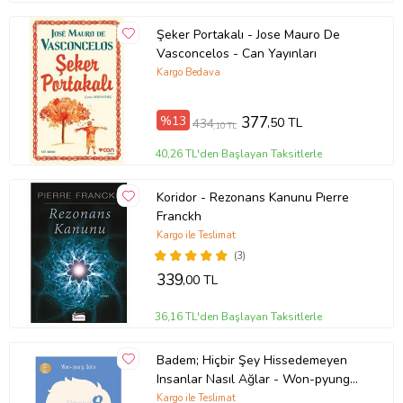
Şeker Portakalı - Jose Mauro De
Vasconcelos - Can Yayınları
Kargo Bedava
%13
377
,50 TL
434
,10 TL
40,26 TL'den Başlayan Taksitlerle
Koridor - Rezonans Kanunu Pıerre
Franckh
Kargo ile Teslimat
(3)
339
,00 TL
36,16 TL'den Başlayan Taksitlerle
Badem; Hiçbir Şey Hissedemeyen
Insanlar Nasıl Ağlar - Won-pyung
Sohn - Peta Kitap
Kargo ile Teslimat