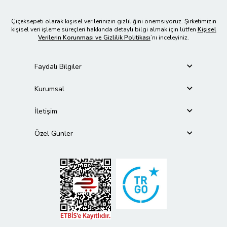
Çiçeksepeti olarak kişisel verilerinizin gizliliğini önemsiyoruz. Şirketimizin
kişisel veri işleme süreçleri hakkında detaylı bilgi almak için lütfen
Kişisel
Verilerin Korunması ve Gizlilik Politikası
’nı inceleyiniz.
Faydalı Bilgiler
Kurumsal
İletişim
Özel Günler