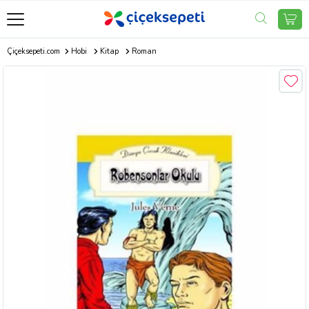
Çiçeksepeti.com
Hobi
Kitap
Roman