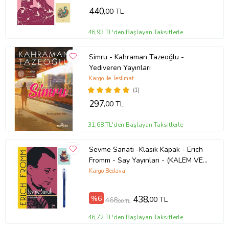
440
,00 TL
46,93 TL'den Başlayan Taksitlerle
Simru - Kahraman Tazeoğlu -
Yediveren Yayınları
Kargo ile Teslimat
(1)
297
,00 TL
31,68 TL'den Başlayan Taksitlerle
Sevme Sanatı -Klasik Kapak - Erich
Fromm - Say Yayınları - (KALEM VE
NOT DEFTERLİ) (Renksiz)
Kargo Bedava
%6
438
,00 TL
468
,00 TL
46,72 TL'den Başlayan Taksitlerle