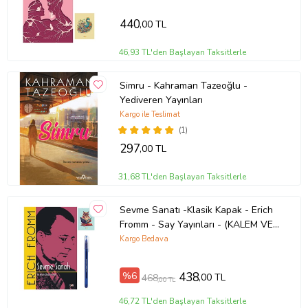
440
,00 TL
46,93 TL'den Başlayan Taksitlerle
Simru - Kahraman Tazeoğlu -
Yediveren Yayınları
Kargo ile Teslimat
(1)
297
,00 TL
31,68 TL'den Başlayan Taksitlerle
Sevme Sanatı -Klasik Kapak - Erich
Fromm - Say Yayınları - (KALEM VE
NOT DEFTERLİ) (Renksiz)
Kargo Bedava
%6
438
,00 TL
468
,00 TL
46,72 TL'den Başlayan Taksitlerle