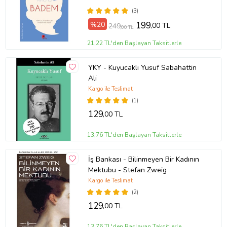
(3)
%20
199
,00 TL
249
,00 TL
21,22 TL'den Başlayan Taksitlerle
YKY - Kuyucaklı Yusuf Sabahattin
Ali
Kargo ile Teslimat
(1)
129
,00 TL
13,76 TL'den Başlayan Taksitlerle
İş Bankası - Bilinmeyen Bir Kadının
Mektubu - Stefan Zweig
Kargo ile Teslimat
(2)
129
,00 TL
13,76 TL'den Başlayan Taksitlerle