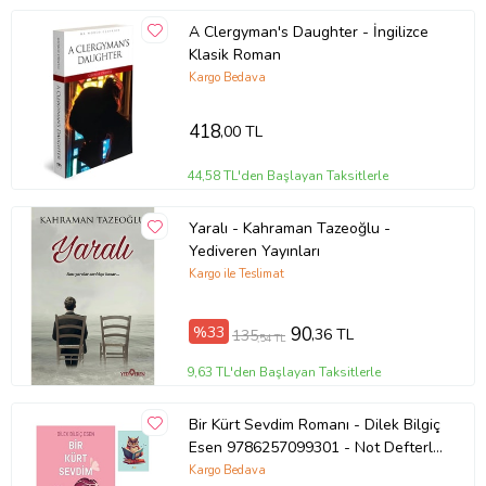
A Clergyman's Daughter - İngilizce
Klasik Roman
Kargo Bedava
418
,00 TL
44,58 TL'den Başlayan Taksitlerle
Yaralı - Kahraman Tazeoğlu -
Yediveren Yayınları
Kargo ile Teslimat
%33
90
,36 TL
135
,54 TL
9,63 TL'den Başlayan Taksitlerle
Bir Kürt Sevdim Romanı - Dilek Bilgiç
Esen 9786257099301 - Not Defterli
Seti (Renksiz)
Kargo Bedava