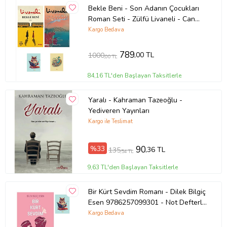
Bekle Beni - Son Adanın Çocukları
Roman Seti - Zülfü Livaneli - Can
Yayınları (2 NOT DEFTERLİ)
Kargo Bedava
(Renksiz)
789
,00 TL
1000
,00 TL
84,16 TL'den Başlayan Taksitlerle
Yaralı - Kahraman Tazeoğlu -
Yediveren Yayınları
Kargo ile Teslimat
%33
90
,36 TL
135
,54 TL
9,63 TL'den Başlayan Taksitlerle
Bir Kürt Sevdim Romanı - Dilek Bilgiç
Esen 9786257099301 - Not Defterli
Seti (Renksiz)
Kargo Bedava