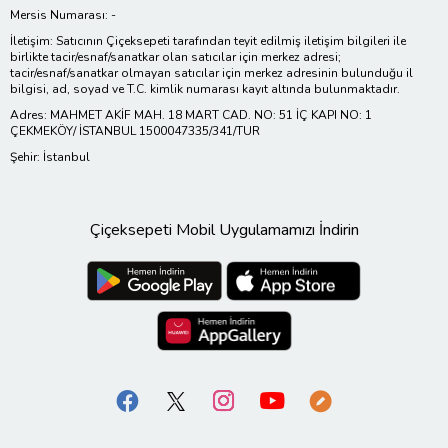
Mersis Numarası: -
İletişim: Satıcının Çiçeksepeti tarafından teyit edilmiş iletişim bilgileri ile
birlikte tacir/esnaf/sanatkar olan satıcılar için merkez adresi;
tacir/esnaf/sanatkar olmayan satıcılar için merkez adresinin bulunduğu il
bilgisi, ad, soyad ve T.C. kimlik numarası kayıt altında bulunmaktadır.
Adres: MAHMET AKİF MAH. 18 MART CAD. NO: 51 İÇ KAPI NO: 1
ÇEKMEKÖY/ İSTANBUL 1500047335/341/TUR
Şehir: İstanbul
Çiçeksepeti Mobil Uygulamamızı İndirin