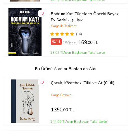
Bodrum Katı Tünelden Önceki Beyaz
Ev Serisi - Işıl Işık
Kargo ile Teslimat
(14)
%11
169
,00 TL
190
,00 TL
18,02 TL'den Başlayan Taksitlerle
Bu Ürünü Alanlar Bunları da Aldı
Çocuk, Köstebek, Tilki ve At (Ciltli)
Kargo Bedava
1350
,00 TL
144,00 TL'den Başlayan Taksitlerle