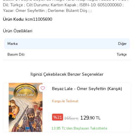
Dil: Türkçe ; Cilt Durumu: Karton Kapak ; ISBN-10: 6051000060 ;
Yazar: Ömer Seyfettin ; Derleme: Bülent Döş ; ;
Ürün Kodu:
kcm11005690
Ürün Özellikleri
Marka
Diğer
Basım Dili
Türkçe
İlginizi Çekebilecek Benzer Seçenekler
Beyaz Lale - Ömer Seyfettin (Karışık)
Kargo ile Teslimat
%21
129
,90 TL
165
,00 TL
13,85 TL'den Başlayan Taksitlerle