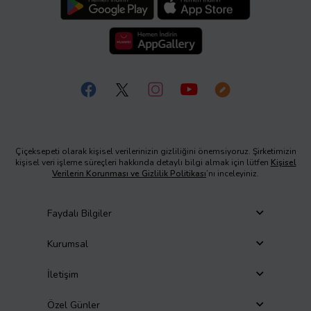
Çiçeksepeti olarak kişisel verilerinizin gizliliğini önemsiyoruz. Şirketimizin
kişisel veri işleme süreçleri hakkında detaylı bilgi almak için lütfen
Kişisel
Verilerin Korunması ve Gizlilik Politikası
’nı inceleyiniz.
Faydalı Bilgiler
Kurumsal
İletişim
Özel Günler