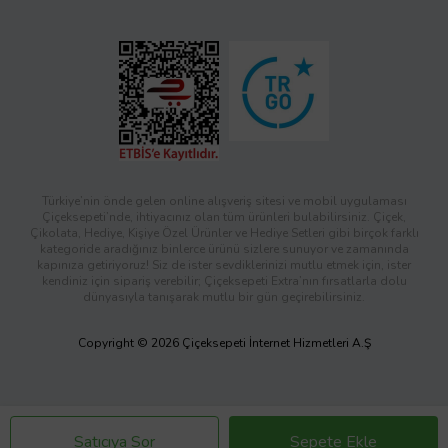
Türkiye’nin önde gelen online alışveriş sitesi ve mobil uygulaması
Çiçeksepeti’nde, ihtiyacınız olan tüm ürünleri bulabilirsiniz. Çiçek,
Çikolata, Hediye, Kişiye Özel Ürünler ve Hediye Setleri gibi birçok farklı
kategoride aradığınız binlerce ürünü sizlere sunuyor ve zamanında
kapınıza getiriyoruz! Siz de ister sevdiklerinizi mutlu etmek için, ister
kendiniz için sipariş verebilir; Çiçeksepeti Extra’nın fırsatlarla dolu
dünyasıyla tanışarak mutlu bir gün geçirebilirsiniz.
Copyright © 2026 Çiçeksepeti İnternet Hizmetleri A.Ş
Satıcıya Sor
Sepete Ekle