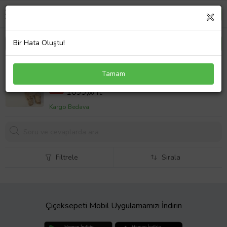
Bir Hata Oluştu!
ROKEFF BEBEK PELUŞ TULUM 0-6 AY (Bej)
Tamam
1299,00 TL
%15
1099,
00 TL
Kargo Bedava
Filtrele
Sırala
Çiçeksepeti Mobil Uygulamamızı İndirin