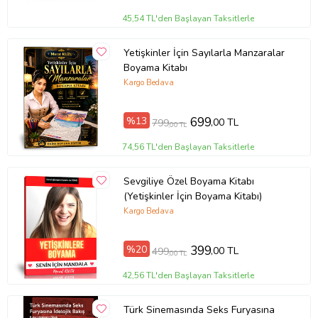
45,54 TL'den Başlayan Taksitlerle
Yetişkinler İçin Sayılarla Manzaralar
Boyama Kitabı
Kargo Bedava
%13
699
,00 TL
799
,00 TL
74,56 TL'den Başlayan Taksitlerle
Sevgiliye Özel Boyama Kitabı
(Yetişkinler İçin Boyama Kitabı)
Kargo Bedava
%20
399
,00 TL
499
,00 TL
42,56 TL'den Başlayan Taksitlerle
Türk Sinemasında Seks Furyasına