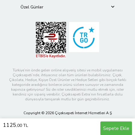
Özel Günler
Türkiye’nin önde gelen online alışveriş sitesi ve mobil uygulaması
Çiçeksepeti’nde, ihtiyacınız olan tüm ürünleri bulabilirsiniz. Çiçek,
Çikolata, Hediye, Kişiye Özel Ürünler ve Hediye Setleri gibi birçok farklı
kategoride aradığınız binlerce ürünü sizlere sunuyor ve zamanında
kapınıza getiriyoruz! Siz de ister sevdiklerinizi mutlu etmek için, ister
kendiniz için sipariş verebilir; Çiçeksepeti Extra’nın fırsatlarla dolu
dünyasıyla tanışarak mutlu bir gün geçirebilirsiniz.
Copyright © 2026 Çiçeksepeti İnternet Hizmetleri A.Ş
1125
,00 TL
Sepete Ekle