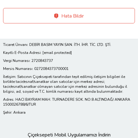
Hata Bildir
Ticaret Ünvanı: DEBİR BASIM YAYIN SAN. İTH. İHR. TİC. LTD. ŞTİ.
Kayıtlı E-Posta Adresi:
[email protected]
Vergi Numarası: 2720843737
Mersis Numarası: 0272084373700001
İletişim: Satıcının Çiçeksepeti tarafından teyit edilmiş iletişim bilgileri ile
birlikte tacir/esnaf/sanatkar olan satıcılar için merkez adresi;
tacir/esnaf/sanatkar olmayan satıcılar için merkez adresinin bulunduğu il
bilgisi, ad, soyad ve T.C. kimlik numarası kayıt altında bulunmaktadır.
Adres: HACI BAYRAM MAH. TURNADERE SOK. NO:8 ALTINDAĞ/ ANKARA
1500026788/6/TUR
Şehir: Ankara
Çiçeksepeti Mobil Uygulamamızı İndirin