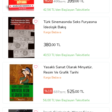
%20
399
,00 TL
499
,00 TL
Ürün Kodu:
kcm74527548
42,56 TL'den Başlayan Taksitlerle
Türk Sinemasında Seks Furyasına
İdeolojik Bakış
Kargo Bedava
380
,00 TL
40,53 TL'den Başlayan Taksitlerle
Yasaklı Sanat Olarak Minyatür,
Resim Ve Grafik Tarihi
Kargo Bedava
%18
525
,00 TL
637
,50 TL
56,00 TL'den Başlayan Taksitlerle