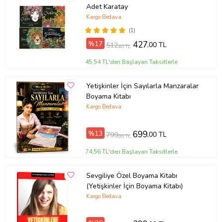
Adet Karatay
Kargo Bedava
(1)
%17
427
,00 TL
512
,40 TL
45,54 TL'den Başlayan Taksitlerle
Yetişkinler İçin Sayılarla Manzaralar
Boyama Kitabı
Kargo Bedava
Tanıtım Metni
%13
699
,00 TL
799
,00 TL
Baskı Boyutu
13,50 x 21,00 cm
74,56 TL'den Başlayan Taksitlerle
Baskı Sayısı
2. Baskı
Baskı Tarihi
Ocak 2023
Çevirmen
Heinrich Wölfflin
Sevgiliye Özel Boyama Kitabı
Cilt Tipi
Ciltsiz
(Yetişkinler İçin Boyama Kitabı)
Kağıt Cinsi
2. Hamur
Kargo Bedava
Sayfa Sayısı
240
Yayın Dili
Türkçe
Yazar
Heinrich Wölfflin