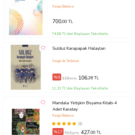
Kargo Bedava
700
,00 TL
74,66 TL'den Başlayan Taksitlerle
Sulduz Karapapak Halayları
Kargo ile Teslimat
%9
106
,28 TL
116
,70 TL
11,33 TL'den Başlayan Taksitlerle
Mandala Yetişkin Boyama Kitabı 4
Adet Karatay
Kargo Bedava
(1)
%17
427
,00 TL
512
,40 TL