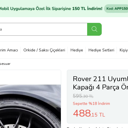
rim Amacı
Orkide / Saksı Çiçekleri
Hediye
Hediye Setleri
Kişi
sesuar
Rover 211 Uyumlu
Kapağı 4 Parça Ön
595
,30 TL
Sepette %18 İndirim
488
,15 TL