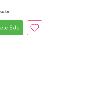
ıya Sor
ete Ekle