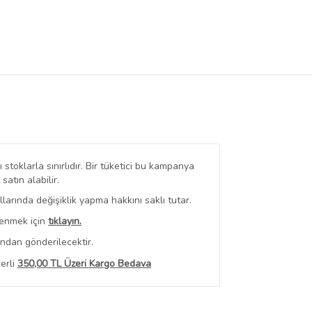
stoklarla sınırlıdır. Bir tüketici bu kampanya
tın alabilir.
arında değişiklik yapma hakkını saklı tutar.
renmek için
tıklayın.
ından gönderilecektir.
erli
350,00 TL Üzeri Kargo Bedava
 Görüntüle
iyat bilgileri, satıcı tarafından