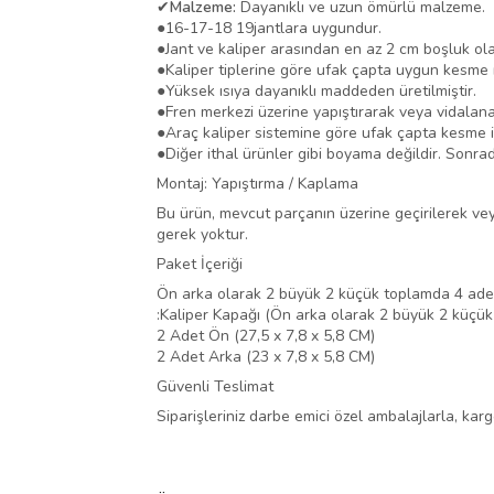
✔
Malzeme:
Dayanıklı ve uzun ömürlü malzeme.
●
16-17-18 19jantlara uygundur.
●
Jant ve kaliper arasından en az 2 cm boşluk ola
●
Kaliper tiplerine göre ufak çapta uygun kesme i
●
Yüksek ısıya dayanıklı maddeden üretilmiştir.
●
Fren merkezi üzerine yapıştırarak veya vidalana
●
Araç kaliper sistemine göre ufak çapta kesme i
●
Diğer ithal ürünler gibi boyama değildir. Sonra
Montaj: Yapıştırma / Kaplama
Bu ürün, mevcut parçanın üzerine geçirilerek veya 
gerek yoktur.
Paket İçeriği
Ön arka olarak 2 büyük 2 küçük toplamda 4 adet
:Kaliper Kapağı (Ön arka olarak 2 büyük 2 küçük
2 Adet Ön (27,5 x 7,8 x 5,8 CM)
2 Adet Arka (23 x 7,8 x 5,8 CM)
Güvenli Teslimat
Siparişleriniz darbe emici özel ambalajlarla, ka