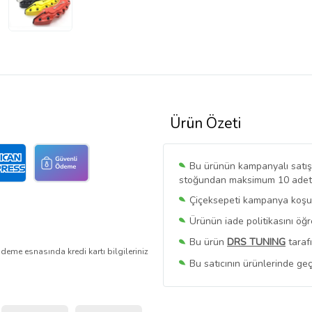
Ürün Özeti
Bu ürünün kampanyalı satışı 
stoğundan maksimum 10 adet sa
Çiçeksepeti kampanya koşull
Ürünün iade politikasını öğ
Bu ürün
DRS TUNING
taraf
deme esnasında kredi kartı bilgileriniz
Bu satıcının ürünlerinde geç
Bu Satıcının
Tüm Ürünlerini
Ürün sayfasında gördüğünüz f