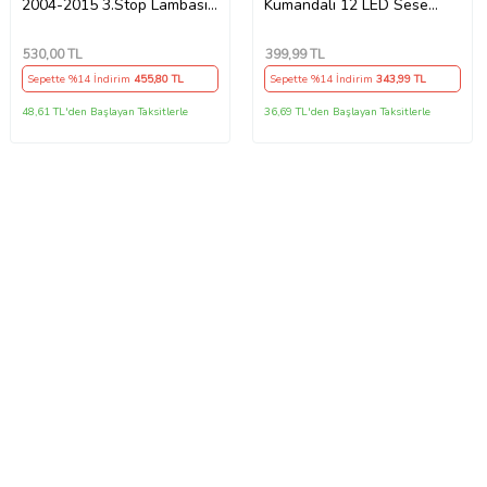
2004-2015 3.Stop Lambası
Kumandalı 12 LED Sese
2k0945087c
Müziğe Duyarlı Araç Içi
Neon LED
530
,00 TL
399
,99 TL
Sepette %14 İndirim
455
,80 TL
Sepette %14 İndirim
343
,99 TL
48,61 TL'den Başlayan Taksitlerle
36,69 TL'den Başlayan Taksitlerle