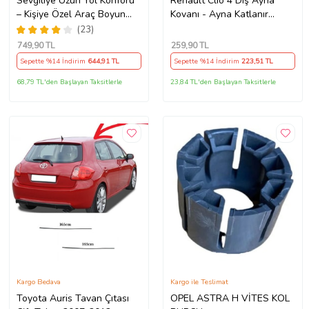
Sevgiliye Uzun Yol Konforu
Renault Clio 4 Dış Ayna
– Kişiye Özel Araç Boyun
Kovanı - Ayna Katlanır
Yastığı & Kemer Pedi Hediye
Destek Parçası 1 Adet
(23)
Seti
490307706 M3625
749
,90 TL
259
,90 TL
Sepette %14 İndirim
644
,91 TL
Sepette %14 İndirim
223
,51 TL
68,79 TL'den Başlayan Taksitlerle
23,84 TL'den Başlayan Taksitlerle
Kargo Bedava
Kargo ile Teslimat
Toyota Auris Tavan Çıtası
OPEL ASTRA H VİTES KOL