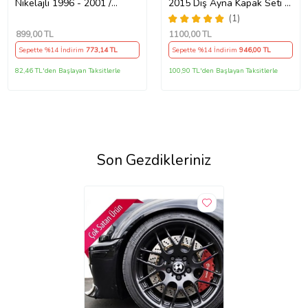
Nikelajlı 1996 - 2001 /
2015 Dış Ayna Kapak Seti -
6320072 Nikelajlı
Sol 7E18575289 B9
(1)
899
,00 TL
1100
,00 TL
Sepette %14 İndirim
773
,14 TL
Sepette %14 İndirim
946
,00 TL
82,46 TL'den Başlayan Taksitlerle
100,90 TL'den Başlayan Taksitlerle
Son Gezdikleriniz