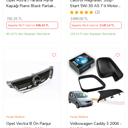
Opel Astra J Yarasa Ayna
Castrol Magnatec Stop-
Kapağı Piano Black Parlak
Start 5W-30 A5 7 lt Motor
Siyah
Yağı Ü.T 2024
(2)
781
,25 TL
2499
,00 TL
Sepette %17 İndirim
648
,44 TL
Sepette %14 İndirim
2149
,14 TL
69,16 TL'den Başlayan Taksitlerle
229,24 TL'den Başlayan Taksitlerle
Kargo Bedava
Kargo Bedava
Opel Vectra B Ön Panjur
Volkswagen Caddy 3 2004 -