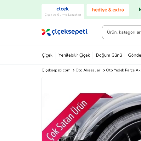
Çiçek ve Gurme Lezzetler
Çiçek
Yenilebilir Çiçek
Doğum Günü
Gönde
Çiçeksepeti.com
Oto Aksesuar
Oto Yedek Parça Ak