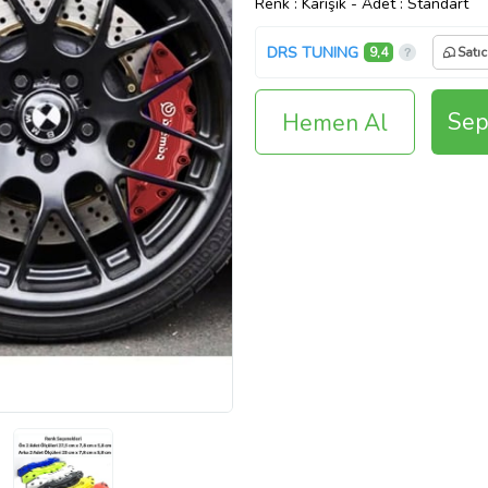
Renk
: Karışık
-
Adet
: Standart
DRS TUNING
9,4
Satıc
Sep
Hemen Al