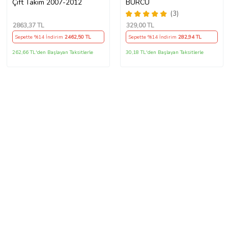
Çift Takım 2007-2012
BURCU
(3)
2863
,37 TL
329
,00 TL
Sepette %14 İndirim
2462
,50 TL
Sepette %14 İndirim
282
,94 TL
262,66 TL'den Başlayan Taksitlerle
30,18 TL'den Başlayan Taksitlerle