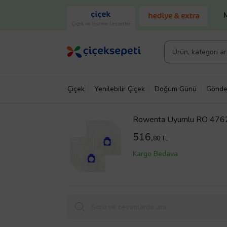
Çiçek ve Gurme Lezzetler
Çiçek
Yenilebilir Çiçek
Doğum Günü
Gönde
Rowenta Uyumlu RO 4762 S
Adet
516,
80 TL
Kargo Bedava