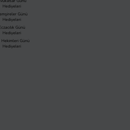
vukatlar Günü
Hediyeleri
emşireler Günü
Hediyeleri
Eczacılık Günü
Hediyeleri
ş Hekimleri Günü
Hediyeleri