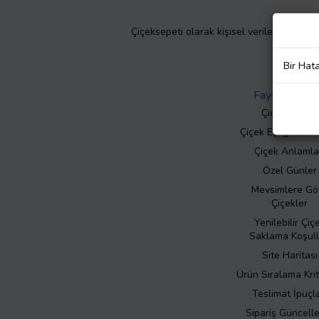
Çiçeksepeti olarak kişisel verilerinizin giz
Bir Hat
Faydalı Bilgil
Çiçek Bakımı
Çiçek Eşliğinde N
Çiçek Anlamla
Özel Günler
Mevsimlere Gö
Çiçekler
Yenilebilir Çiç
Saklama Koşull
Site Haritası
Ürün Sıralama Krit
Teslimat İpuçla
Sipariş Güncell