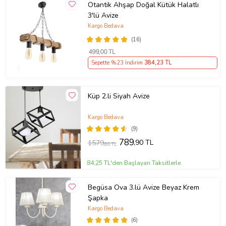
Otantik Ahşap Doğal Kütük Halatlı
3'lü Avize
Kargo Bedava
(16)
499
,00 TL
Sepette %23 İndirim
384
,23 TL
Küp 2.li Siyah Avize
Kargo Bedava
(9)
789
,90 TL
1579
,80 TL
84,25 TL'den Başlayan Taksitlerle
Begüsa Ova 3.lü Avize Beyaz Krem
Şapka
Kargo Bedava
(6)