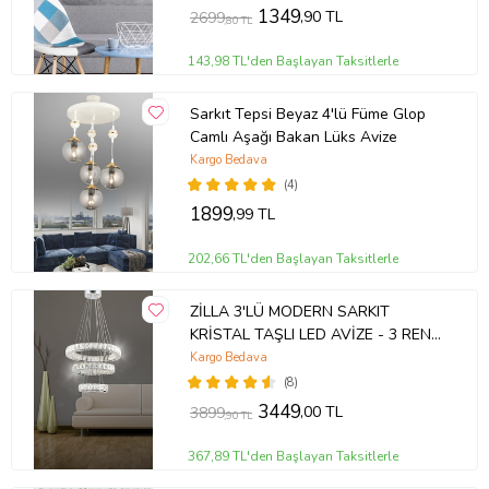
1349
,90 TL
2699
,80 TL
143,98 TL'den Başlayan Taksitlerle
Sarkıt Tepsi Beyaz 4'lü Füme Glop
Camlı Aşağı Bakan Lüks Avize
Kargo Bedava
(4)
1899
,99 TL
202,66 TL'den Başlayan Taksitlerle
ZİLLA 3'LÜ MODERN SARKIT
KRİSTAL TAŞLI LED AVİZE - 3 RENK
KUMANDALI - ( Beyaz - Sarı - Gün
Kargo Bedava
Işığı )
(8)
3449
,00 TL
3899
,90 TL
367,89 TL'den Başlayan Taksitlerle