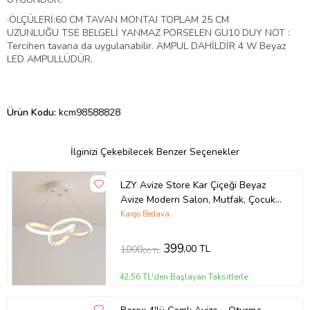
·
ÖLÇÜLERİ:60 CM TAVAN MONTAJ TOPLAM 25 CM
UZUNLUĞU TSE BELGELİ YANMAZ PORSELEN GU10 DUY NOT :
Tercihen tavana da uygulanabilir. AMPUL DAHİLDİR 4 W Beyaz
LED AMPULLÜDÜR.
Ürün Kodu:
kcm98588828
İlginizi Çekebilecek Benzer Seçenekler
LZY Avize Store Kar Çiçeği Beyaz
Avize Modern Salon, Mutfak, Çocuk
Odası ve Antre Aydınlatma (Siyah)
Kargo Bedava
399
,00 TL
1000
,00 TL
42,56 TL'den Başlayan Taksitlerle