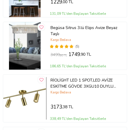
1229
,00 TL
131,09 TL'den Başlayan Taksitlerle
Begüsa Sitrus 3.lü Elips Avize Beyaz
Taşlı
Kargo Bedava
(5)
1749
,90 TL
3499
,80 TL
186,65 TL'den Başlayan Taksitlerle
RİOLİGHT LED 1 SPOT,LED AVİZE
ESKİTME GÖVDE 3XGU10 DUYLU
GÜN IŞIĞI 360 DERECE HAREKETLİ
Kargo Bedava
BAŞLIK SPOT (Eskitme Altın)
3173
,38 TL
338,49 TL'den Başlayan Taksitlerle