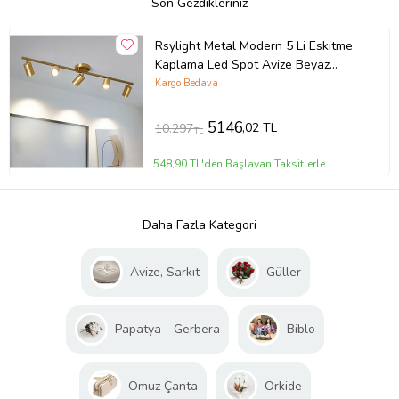
Son Gezdikleriniz
Rsylight Metal Modern 5 Li Eskitme
Kaplama Led Spot Avize Beyaz
Ampullü
Kargo Bedava
5146
,02 TL
10.297
TL
548,90 TL'den Başlayan Taksitlerle
Daha Fazla Kategori
Avize, Sarkıt
Güller
Papatya - Gerbera
Biblo
Omuz Çanta
Orkide