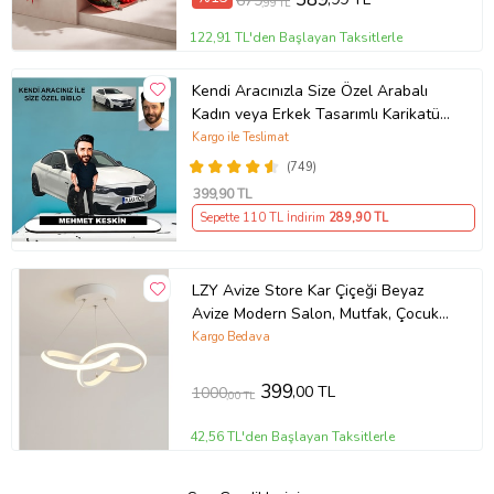
679
,99 TL
122,91 TL'den Başlayan Taksitlerle
Kendi Aracınızla Size Özel Arabalı
Kadın veya Erkek Tasarımlı Karikatür
Biblo , Babalar Günü Hediyesi,
Kargo ile Teslimat
Erkeğe Hediye, Rent A Car Hediyesi
(749)
399
,90 TL
Sepette 110 TL İndirim
289
,90 TL
LZY Avize Store Kar Çiçeği Beyaz
Avize Modern Salon, Mutfak, Çocuk
Odası ve Antre Aydınlatma (Siyah)
Kargo Bedava
399
,00 TL
1000
,00 TL
42,56 TL'den Başlayan Taksitlerle