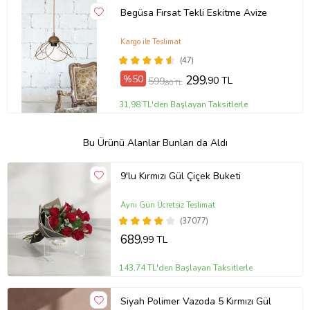
Begüsa Fırsat Tekli Eskitme Avize
Kargo ile Teslimat
(47)
%50
299
,90 TL
599
,80 TL
31,98 TL'den Başlayan Taksitlerle
Bu Ürünü Alanlar Bunları da Aldı
9'lu Kırmızı Gül Çiçek Buketi
Aynı Gün Ücretsiz Teslimat
(37077)
689
,99 TL
143,74 TL'den Başlayan Taksitlerle
Siyah Polimer Vazoda 5 Kırmızı Gül