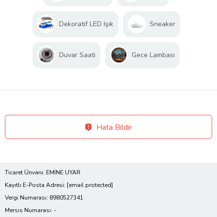
Dekoratif LED Işık
Sneaker
Duvar Saati
Gece Lambası
Hata Bildir
Ticaret Ünvanı: EMİNE UYAR
Kayıtlı E-Posta Adresi:
[email protected]
Vergi Numarası: 8980527341
Mersis Numarası: -