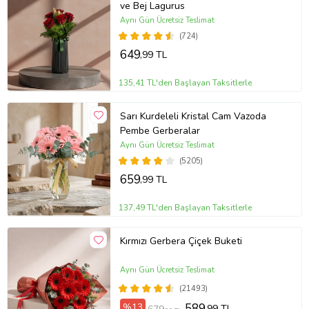
ve Bej Lagurus
Aynı Gün Ücretsiz Teslimat
(724)
649
,99 TL
135,41 TL'den Başlayan Taksitlerle
Sarı Kurdeleli Kristal Cam Vazoda
Pembe Gerberalar
Aynı Gün Ücretsiz Teslimat
(5205)
659
,99 TL
137,49 TL'den Başlayan Taksitlerle
Kırmızı Gerbera Çiçek Buketi
Aynı Gün Ücretsiz Teslimat
(21493)
%13
589
,99 TL