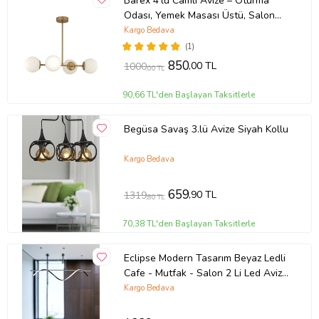
Barex 4'lü Camlı Avize – Oturma
Odası, Yemek Masası Üstü, Salon
Uyumlu Avize (Eskitme Altın)
Kargo Bedava
(1)
850
,00 TL
1000
,00 TL
90,66 TL'den Başlayan Taksitlerle
Begüsa Savaş 3.lü Avize Siyah Kollu
Kargo Bedava
659
,90 TL
1319
,80 TL
70,38 TL'den Başlayan Taksitlerle
Eclipse Modern Tasarım Beyaz Ledli
Cafe - Mutfak - Salon 2 Li Led Avize
(Siyah)
Kargo Bedava