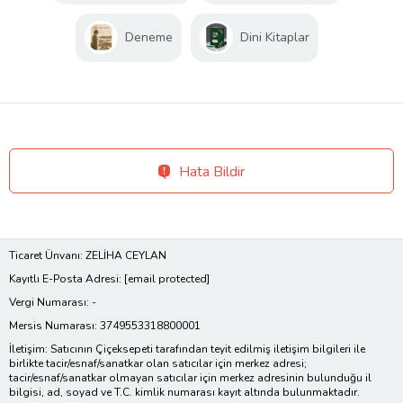
Deneme
Dini Kitaplar
Hata Bildir
Ticaret Ünvanı: ZELİHA CEYLAN
Kayıtlı E-Posta Adresi:
[email protected]
Vergi Numarası: -
Mersis Numarası: 3749553318800001
İletişim: Satıcının Çiçeksepeti tarafından teyit edilmiş iletişim bilgileri ile
birlikte tacir/esnaf/sanatkar olan satıcılar için merkez adresi;
tacir/esnaf/sanatkar olmayan satıcılar için merkez adresinin bulunduğu il
bilgisi, ad, soyad ve T.C. kimlik numarası kayıt altında bulunmaktadır.