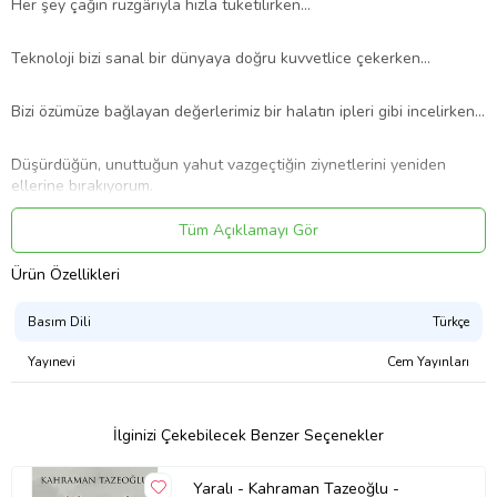
Her şey çağın rüzgârıyla hızla tüketilirken…
Teknoloji bizi sanal bir dünyaya doğru kuvvetlice çekerken…
Bizi özümüze bağlayan değerlerimiz bir halatın ipleri gibi incelirken...
Düşürdüğün, unuttuğun yahut vazgeçtiğin ziynetlerini yeniden
ellerine bırakıyorum.
Tüm Açıklamayı Gör
Bu ziynetler, ruhuna ait…
Ürün Özellikleri
Onlar, seni içinde taşıdığın ama mahzun bırakılmış erdemlerle bir
daha buluşturacak.
Basım Dili
Türkçe
Yayınevi
Cem Yayınları
Ruh ziynetleri, bir şişeye konulup denize bırakılmış mektuplar gibi
sahibini arıyor.
İlginizi Çekebilecek Benzer Seçenekler
Yani seni...
Yaralı - Kahraman Tazeoğlu -