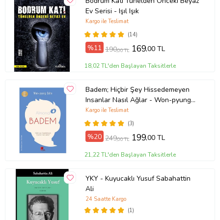
Bodrum Katı Tünelden Önceki Beyaz
Ev Serisi - Işıl Işık
Kargo ile Teslimat
(14)
%11
169
,00 TL
190
,00 TL
18,02 TL'den Başlayan Taksitlerle
Badem; Hiçbir Şey Hissedemeyen
Insanlar Nasıl Ağlar - Won-pyung
Sohn - Peta Kitap
Kargo ile Teslimat
(3)
%20
199
,00 TL
249
,00 TL
21,22 TL'den Başlayan Taksitlerle
YKY - Kuyucaklı Yusuf Sabahattin
Ali
24 Saatte Kargo
(1)