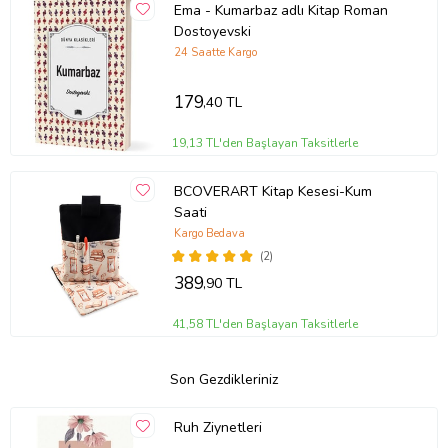
Ema - Kumarbaz adlı Kitap Roman
Dostoyevski
24 Saatte Kargo
179
,40 TL
19,13 TL'den Başlayan Taksitlerle
BCOVERART Kitap Kesesi-Kum
Saati
Kargo Bedava
(2)
389
,90 TL
41,58 TL'den Başlayan Taksitlerle
Son Gezdikleriniz
Ruh Ziynetleri