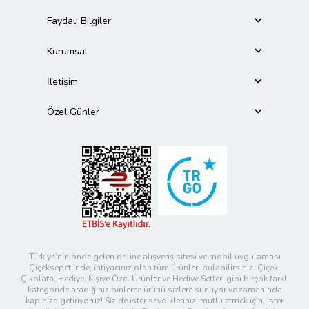
Faydalı Bilgiler
Kurumsal
İletişim
Özel Günler
Türkiye’nin önde gelen online alışveriş sitesi ve mobil uygulaması
Çiçeksepeti’nde, ihtiyacınız olan tüm ürünleri bulabilirsiniz. Çiçek,
Çikolata, Hediye, Kişiye Özel Ürünler ve Hediye Setleri gibi birçok farklı
kategoride aradığınız binlerce ürünü sizlere sunuyor ve zamanında
kapınıza getiriyoruz! Siz de ister sevdiklerinizi mutlu etmek için, ister