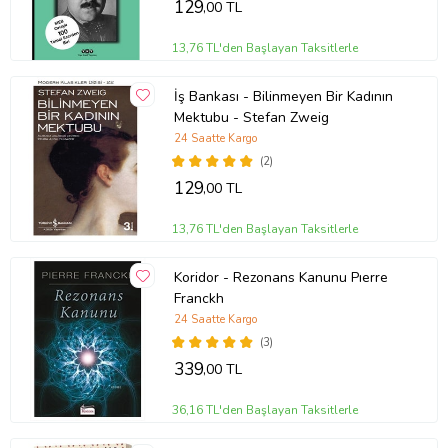
129
,00 TL
13,76 TL'den Başlayan Taksitlerle
İş Bankası - Bilinmeyen Bir Kadının
Mektubu - Stefan Zweig
24 Saatte Kargo
(2)
129
,00 TL
13,76 TL'den Başlayan Taksitlerle
Koridor - Rezonans Kanunu Pıerre
Franckh
24 Saatte Kargo
(3)
339
,00 TL
36,16 TL'den Başlayan Taksitlerle