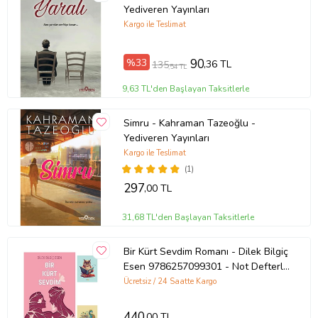
Yediveren Yayınları
Kargo ile Teslimat
Ürün Adı: Ruh Ziynetleri
%33
90
,36 TL
135
,54 TL
Ürün Kodu: 9786051833255
9,63 TL'den Başlayan Taksitlerle
Yazar: Tuğba Akbey İnan
Simru - Kahraman Tazeoğlu -
Yediveren Yayınları
Basım Yılı: 2021
Kargo ile Teslimat
(1)
Kapak Türü: Karton Kapak
297
,00 TL
Sayfa Sayısı: 136
31,68 TL'den Başlayan Taksitlerle
Kağıt Cinsi: Kitap Kağıdı
Bir Kürt Sevdim Romanı - Dilek Bilgiç
Esen 9786257099301 - Not Defterli
Çevirmen: Fatih Duman, Yusuf Yıldız
Seti (Renksiz)
Ücretsiz / 24 Saatte Kargo
Ürün Kodu:
kcm42011539
440
,00 TL