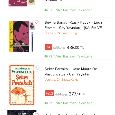
46,93 TL'den Başlayan Taksitlerle
Sevme Sanatı -Klasik Kapak - Erich
Fromm - Say Yayınları - (KALEM VE
NOT DEFTERLİ) (Renksiz)
Ücretsiz / 24 Saatte Kargo
%6
438
,00 TL
468
,00 TL
46,72 TL'den Başlayan Taksitlerle
Şeker Portakalı - Jose Mauro De
Vasconcelos - Can Yayınları
Ücretsiz / 24 Saatte Kargo
%13
377
,50 TL
434
,10 TL
40,26 TL'den Başlayan Taksitlerle