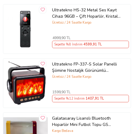
Ultratekno HS-32 Metal Ses Kayıt
Cihazı 96GB – Çift Hoparlör, Kristal
Mikrofon, Gürültü Azaltma, Type-C -
Ücretsiz / 24 Saatte Kargo
75 Saat Kayıt (Siyah)
4999
,90 TL
Sepette %8 İndirim
4599
,91 TL
Ultratekno FP-337-S Solar Panelli
Şömine Nostaljik Görünümlü
Bluetoothlu Ve Fenerli Mp3 Çalar
Ücretsiz / 24 Saatte Kargo
Radyo Müzik Kutusu (Kahverengi)
1599
,90 TL
Sepette %12 İndirim
1407
,91 TL
Galatasaray Lisanslı Bluetooth
Hoparlör Mini Futbol Topu GS
Cimbom Goal DOPPLER
Kargo Bedava