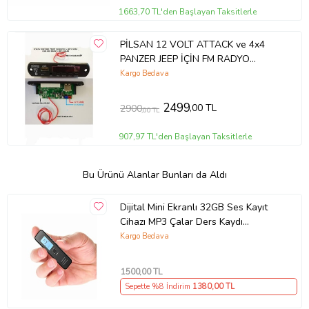
1663,70 TL'den Başlayan Taksitlerle
PİLSAN 12 VOLT ATTACK ve 4x4
PANZER JEEP İÇİN FM RADYO
MP3+USB GİRİŞ+BLUETOOTH
Kargo Bedava
2499
,00 TL
2900
,00 TL
907,97 TL'den Başlayan Taksitlerle
Bu Ürünü Alanlar Bunları da Aldı
Dijital Mini Ekranlı 32GB Ses Kayıt
Cihazı MP3 Çalar Ders Kaydı
Röportaj Kaydı Dinleme1 Cihazı
Kargo Bedava
1500
,00 TL
Sepette %8 İndirim
1380
,00 TL