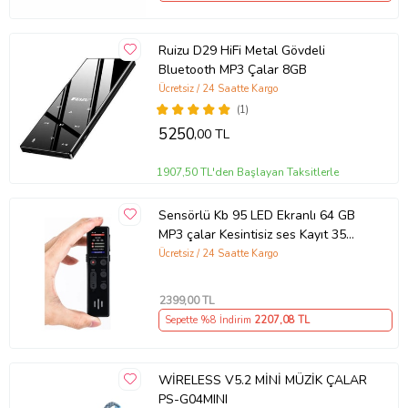
Ruizu D29 HiFi Metal Gövdeli
Bluetooth MP3 Çalar 8GB
Ücretsiz / 24 Saatte Kargo
(1)
5250
,00 TL
1907,50 TL'den Başlayan Taksitlerle
Sensörlü Kb 95 LED Ekranlı 64 GB
MP3 çalar Kesintisiz ses Kayıt 35
Saat Kingboss (Siyah)
Ücretsiz / 24 Saatte Kargo
2399
,00 TL
Sepette %8 İndirim
2207
,08 TL
WİRELESS V5.2 MİNİ MÜZİK ÇALAR
PS-G04MINI