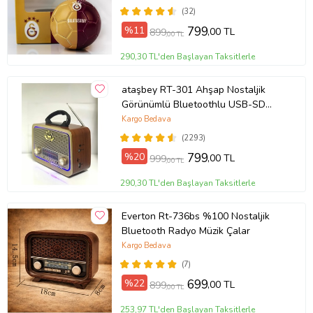
(32)
%11
799
,00 TL
899
,00 TL
290,30 TL'den Başlayan Taksitlerle
ataşbey RT-301 Ahşap Nostaljik
Görünümlü Bluetoothlu USB-SD
Card Mp3 Çalar Radyo Müzik Kutusu
Kargo Bedava
(Kahverengi)
(2293)
%20
799
,00 TL
999
Ürün Kodu:
kc8301538
,00 TL
290,30 TL'den Başlayan Taksitlerle
Everton Rt-736bs %100 Nostaljik
Bluetooth Radyo Müzik Çalar
Kargo Bedava
(7)
%22
699
,00 TL
899
,00 TL
253,97 TL'den Başlayan Taksitlerle