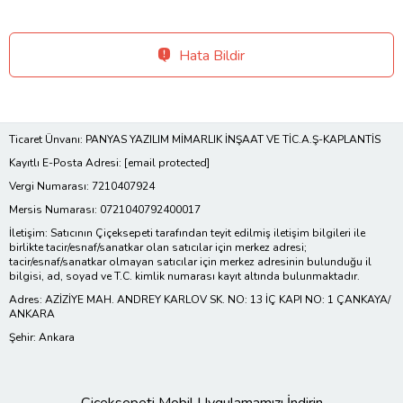
Hata Bildir
Ticaret Ünvanı: PANYAS YAZILIM MİMARLIK İNŞAAT VE TİC.A.Ş-KAPLANTİS
Kayıtlı E-Posta Adresi:
[email protected]
Vergi Numarası: 7210407924
Mersis Numarası: 0721040792400017
İletişim: Satıcının Çiçeksepeti tarafından teyit edilmiş iletişim bilgileri ile
birlikte tacir/esnaf/sanatkar olan satıcılar için merkez adresi;
tacir/esnaf/sanatkar olmayan satıcılar için merkez adresinin bulunduğu il
bilgisi, ad, soyad ve T.C. kimlik numarası kayıt altında bulunmaktadır.
Adres: AZİZİYE MAH. ANDREY KARLOV SK. NO: 13 İÇ KAPI NO: 1 ÇANKAYA/
ANKARA
Şehir: Ankara
Çiçeksepeti Mobil Uygulamamızı İndirin