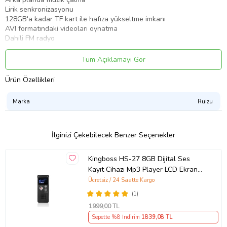
Lirik senkronizasyonu
128GB'a kadar TF kart ile hafıza yükseltme imkanı
AVI formatındaki videoları oynatma
Dahili FM radyo
Saat alarmı
Kronometre fonkisyonu
Tüm Açıklamayı Gör
TXT formatında yazı dosyalarını gösterebilme
500mA lithium polymer pil
Ürün Özellikleri
Dahili mikrofon ile ses kaydı
Oynatma zamanı: Ekran koruma modunda 30-65 saat müzik, 3-7
Marka
Ruizu
saat video
Çoklu dil desteği
Paket içeriği: MP3 çalar, kablolu kulaklık, USB kablo
İlginizi Çekebilecek Benzer Seçenekler
Kingboss HS-27 8GB Dijital Ses
Kayıt Cihazı Mp3 Player LCD Ekran
(Siyah)
Ücretsiz / 24 Saatte Kargo
(1)
1999
,00 TL
Sepette %8 İndirim
1839
,08 TL