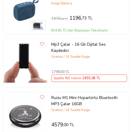
Kargo Bedava
1196
,73 TL
1436
,08 TL
434,81 TL'den Başlayan Taksitlerle
Mp3 Çalar - 16 Gb Dijital Ses
Kaydedici
Ücretsiz / 24 Saatte Kargo
1799
,00 TL
Sepette %8 İndirim
1655
,08 TL
Ruizu M1 Mini Hoparlörlü Bluetooth
MP3 Çalar 16GB
Ücretsiz / 24 Saatte Kargo
4579
,00 TL