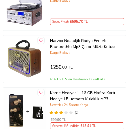
Plaklar Çalar Pikap
Kargo Bedava
Sepet Fiyatı
8595
,70 TL
Harvox Nostaljik Radyo Fenerli
Bluetoothlu Mp3 Çalar Müzik Kutusu
Kargo Bedava
1250
,00 TL
454,16 TL'den Başlayan Taksitlerle
Karne Hediyesi - 16 GB Hafıza Kartı
Hediyeli Bluetooth Kulaklık MP3
Çalar (Altın)
Ücretsiz / 24 Saatte Kargo
(2)
699
,90 TL
Sepette %8 İndirim
643
,91 TL