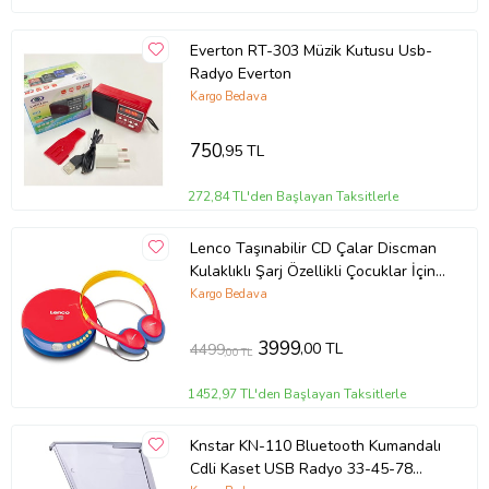
Everton RT-303 Müzik Kutusu Usb-
Radyo Everton
Kargo Bedava
750
,95 TL
272,84 TL'den Başlayan Taksitlerle
Lenco Taşınabilir CD Çalar Discman
Kulaklıklı Şarj Özellikli Çocuklar İçin
CD-021 KIDS (Kırmızı-Mavi)
Kargo Bedava
3999
,00 TL
4499
,00 TL
1452,97 TL'den Başlayan Taksitlerle
Knstar KN-110 Bluetooth Kumandalı
Cdli Kaset USB Radyo 33-45-78