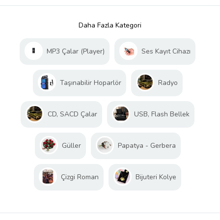
Daha Fazla Kategori
MP3 Çalar (Player)
Ses Kayıt Cihazı
Taşınabilir Hoparlör
Radyo
CD, SACD Çalar
USB, Flash Bellek
Güller
Papatya - Gerbera
Çizgi Roman
Bijuteri Kolye