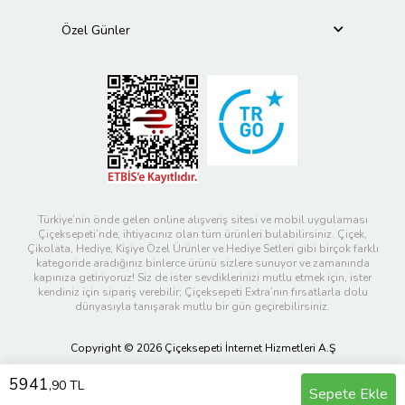
Özel Günler
Türkiye’nin önde gelen online alışveriş sitesi ve mobil uygulaması
Çiçeksepeti’nde, ihtiyacınız olan tüm ürünleri bulabilirsiniz. Çiçek,
Çikolata, Hediye, Kişiye Özel Ürünler ve Hediye Setleri gibi birçok farklı
kategoride aradığınız binlerce ürünü sizlere sunuyor ve zamanında
kapınıza getiriyoruz! Siz de ister sevdiklerinizi mutlu etmek için, ister
kendiniz için sipariş verebilir; Çiçeksepeti Extra’nın fırsatlarla dolu
dünyasıyla tanışarak mutlu bir gün geçirebilirsiniz.
Copyright © 2026 Çiçeksepeti İnternet Hizmetleri A.Ş
5941
,90 TL
Sepete Ekle