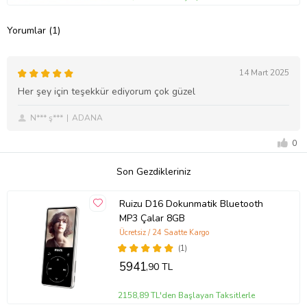
Yorumlar (1)
14 Mart 2025
Her şey için teşekkür ediyorum çok güzel
N*** ş***
ADANA
0
Son Gezdikleriniz
Ruizu D16 Dokunmatik Bluetooth
MP3 Çalar 8GB
Ücretsiz / 24 Saatte Kargo
(1)
5941
,90 TL
2158,89 TL'den Başlayan Taksitlerle