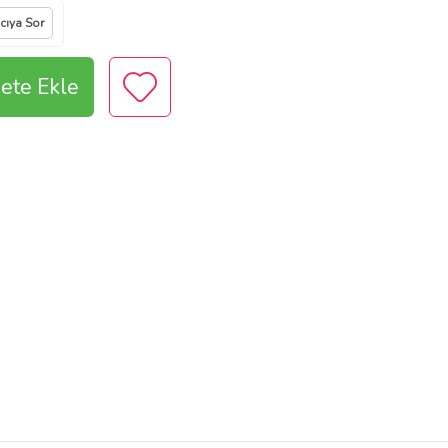
ıcıya Sor
ete Ekle