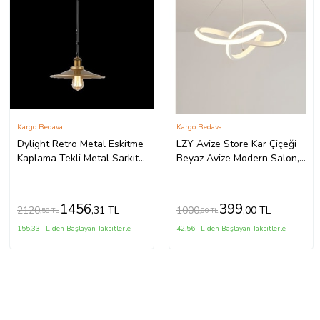
Kargo Bedava
Kargo Bedava
Dylight Retro Metal Eskitme
LZY Avize Store Kar Çiçeği
Kaplama Tekli Metal Sarkıt
Beyaz Avize Modern Salon,
Avize Çap:23 cm
Mutfak, Çocuk Odası ve
Antre Aydınlatma (Siyah)
1456
399
2120
1000
,31 TL
,00 TL
,58 TL
,00 TL
155,33 TL'den Başlayan Taksitlerle
42,56 TL'den Başlayan Taksitlerle