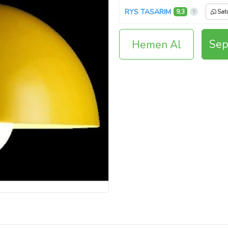
RYS TASARIM
9,3
Sat
Sep
Hemen Al