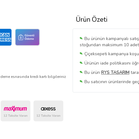
Ürün Özeti
Bu ürünün kampanyalı satışı 
stoğundan maksimum 10 adet sa
Çiçeksepeti kampanya koşull
Ürünün iade politikasını öğ
Bu ürün
RYS TASARIM
tara
deme esnasında kredi kartı bilgileriniz
Bu satıcının ürünlerinde geç
Bu Satıcının
Tüm Ürünlerini
Ürün sayfasında gördüğünüz f
belirlenmektedir.