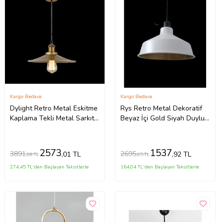
Kargo Bedava
Kargo Bedava
Dylight Retro Metal Eskitme
Rys Retro Metal Dekoratif
Kaplama Tekli Metal Sarkıt
Beyaz İçi Gold Siyah Duylu
Avize Çap:40 cm
Tekli Sarkıt Avize Çap:30 cm
(Burnt Olive)
2573
1537
3891
2695
,01 TL
,92 TL
,68 TL
,65 TL
274,45 TL'den Başlayan Taksitlerle
164,04 TL'den Başlayan Taksitlerle