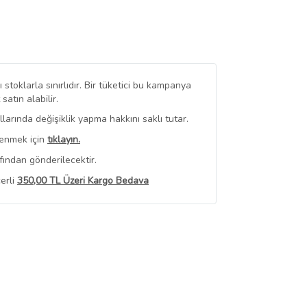
stoklarla sınırlıdır. Bir tüketici bu kampanya
tın alabilir.
arında değişiklik yapma hakkını saklı tutar.
renmek için
tıklayın.
fından gönderilecektir.
erli
350,00 TL Üzeri Kargo Bedava
 Görüntüle
iyat bilgileri, satıcı tarafından