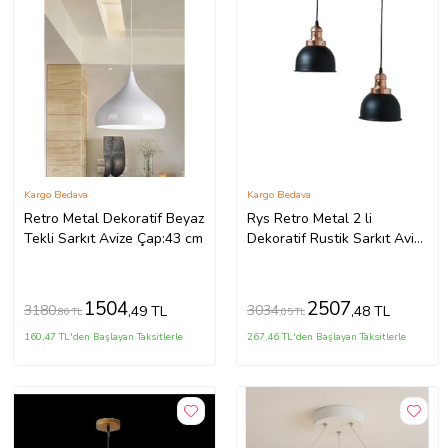
Kargo Bedava
Kargo Bedava
Retro Metal Dekoratif Beyaz
Rys Retro Metal 2 li
Tekli Sarkıt Avize Çap:43 cm
Dekoratif Rustik Sarkıt Avize
Çap:30 cm (Burnt Olive)
1504
2507
3180
3034
,49 TL
,48 TL
,86 TL
,05 TL
160,47 TL'den Başlayan Taksitlerle
267,46 TL'den Başlayan Taksitlerle