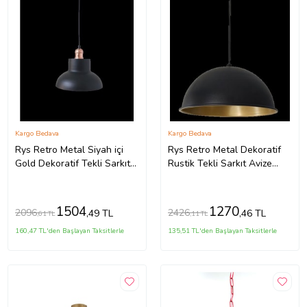
Kargo Bedava
Kargo Bedava
Rys Retro Metal Siyah içi
Rys Retro Metal Dekoratif
Gold Dekoratif Tekli Sarkıt
Rustik Tekli Sarkıt Avize
Avize çap.25 cm
Çap:30 cm (Burnt Olive)
1504
1270
2096
2426
,49 TL
,46 TL
,61 TL
,11 TL
160,47 TL'den Başlayan Taksitlerle
135,51 TL'den Başlayan Taksitlerle