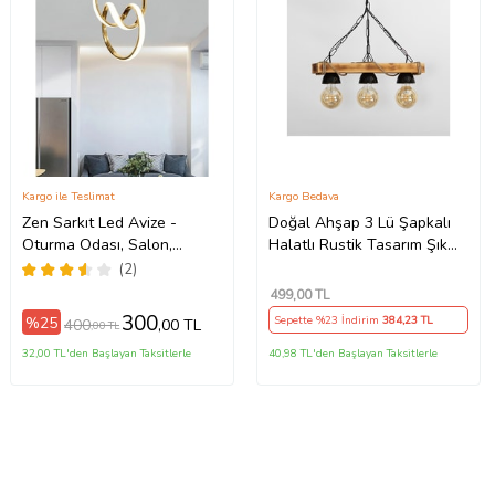
Kargo ile Teslimat
Kargo Bedava
Zen Sarkıt Led Avize -
Doğal Ahşap 3 Lü Şapkalı
Oturma Odası, Salon,
Halatlı Rustik Tasarım Şık
Mutfak Uyumlu Ledli Avize
Avize aktuğ500, one size
(2)
(Gold)
499
,00 TL
300
%25
Sepette %23 İndirim
384
,23 TL
400
,00 TL
,00 TL
32,00 TL'den Başlayan Taksitlerle
40,98 TL'den Başlayan Taksitlerle