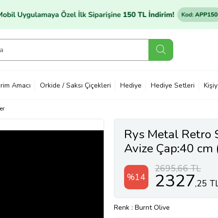
rim Amacı
Orkide / Saksı Çiçekleri
Hediye
Hediye Setleri
Kişi
er
Rys Metal Retro S
Avize Çap:40 cm 
2695,66 TL
2327
%14
,25 T
Renk
: Burnt Olive