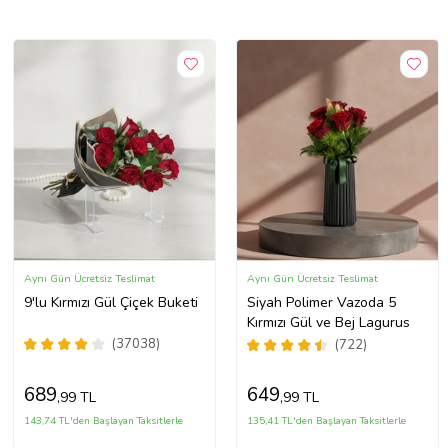
Aynı Gün Ücretsiz Teslimat
Aynı Gün Ücretsiz Teslimat
9'lu Kırmızı Gül Çiçek Buketi
Siyah Polimer Vazoda 5
Kırmızı Gül ve Bej Lagurus
(37038)
(722)
689
649
,99 TL
,99 TL
143,74 TL'den Başlayan Taksitlerle
135,41 TL'den Başlayan Taksitlerle