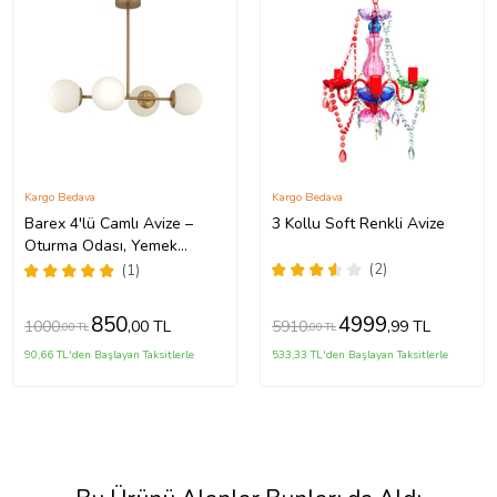
Kargo Bedava
Kargo Bedava
Barex 4'lü Camlı Avize –
3 Kollu Soft Renkli Avize
Oturma Odası, Yemek
Masası Üstü, Salon Uyumlu
(2)
(1)
Avize (Eskitme Altın)
850
4999
1000
5910
,00 TL
,99 TL
,00 TL
,00 TL
90,66 TL'den Başlayan Taksitlerle
533,33 TL'den Başlayan Taksitlerle