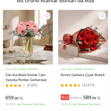
Bu Ürünü Alanlar Bunları da Aldı
Aynı Gün Ücretsiz Teslimat
Aynı Gün Ücretsiz Teslimat
Sarı Kurdeleli Kristal Cam
Kırmızı Gerbera Çiçek Buketi
Vazoda Pembe Gerberalar
(21473)
(5187)
589
659
%13
679
,99 TL
,99 TL
,99 TL
137,49 TL'den Başlayan Taksitlerle
122,91 TL'den Başlayan Taksitlerle