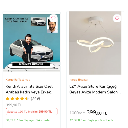
Kargo ile Teslimat
Kargo Bedava
Kendi Aracınızla Size Özel
LZY Avize Store Kar Çiçeği
Arabalı Kadın veya Erkek
Beyaz Avize Modern Salon,
Tasarımlı Karikatür Biblo ,
Mutfak, Çocuk Odası ve
(749)
Babalar Günü Hediyesi,
Antre Aydınlatma (Siyah)
399
,90 TL
Erkeğe Hediye, Rent A Car
399
Sepette 110 TL İndirim
289
,90 TL
1000
,00 TL
,00 TL
Hediyesi
30,92 TL'den Başlayan Taksitlerle
42,56 TL'den Başlayan Taksitlerle