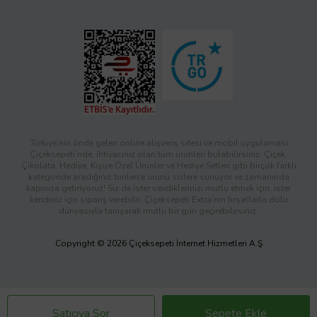
Türkiye’nin önde gelen online alışveriş sitesi ve mobil uygulaması
Çiçeksepeti’nde, ihtiyacınız olan tüm ürünleri bulabilirsiniz. Çiçek,
Çikolata, Hediye, Kişiye Özel Ürünler ve Hediye Setleri gibi birçok farklı
kategoride aradığınız binlerce ürünü sizlere sunuyor ve zamanında
kapınıza getiriyoruz! Siz de ister sevdiklerinizi mutlu etmek için, ister
kendiniz için sipariş verebilir; Çiçeksepeti Extra’nın fırsatlarla dolu
dünyasıyla tanışarak mutlu bir gün geçirebilirsiniz.
Copyright © 2026 Çiçeksepeti İnternet Hizmetleri A.Ş
Satıcıya Sor
Sepete Ekle