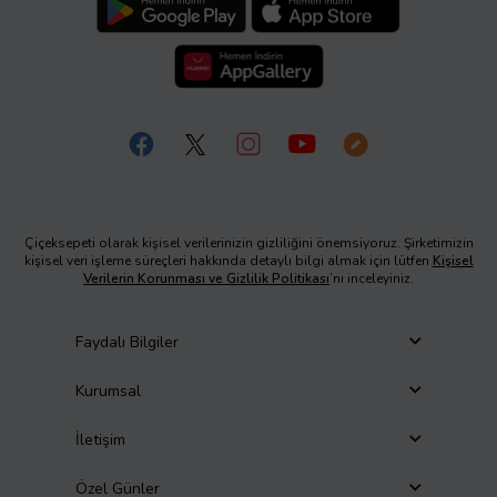
Çiçeksepeti olarak kişisel verilerinizin gizliliğini önemsiyoruz. Şirketimizin
kişisel veri işleme süreçleri hakkında detaylı bilgi almak için lütfen
Kişisel
Verilerin Korunması ve Gizlilik Politikası
’nı inceleyiniz.
Faydalı Bilgiler
Kurumsal
İletişim
Özel Günler