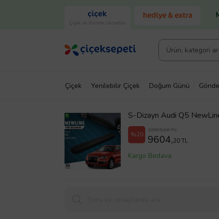
Çiçek ve Gurme Lezzetler
Çiçek
Yenilebilir Çiçek
Doğum Günü
Gönde
S-Dizayn Audi Q5 NewLin
12005,26 TL
%20
9604,
20 TL
Kargo Bedava