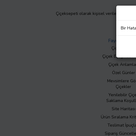
Çiçeksepeti olarak kişisel verilerinizin giz
Bir Hat
Faydalı Bilgil
Çiçek Bakımı
Çiçek Eşliğinde N
Çiçek Anlamla
Özel Günler
Mevsimlere Gö
Çiçekler
Yenilebilir Çiç
Saklama Koşull
Site Haritası
Ürün Sıralama Krit
Teslimat İpuçla
Sipariş Güncell