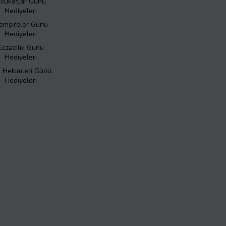
vukatlar Günü
Hediyeleri
emşireler Günü
Hediyeleri
Eczacılık Günü
Hediyeleri
ş Hekimleri Günü
Hediyeleri