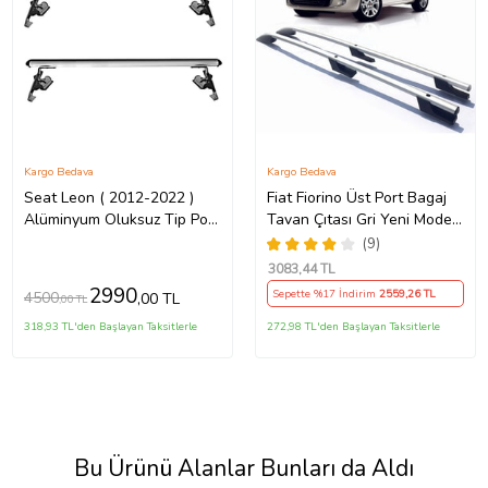
Kargo Bedava
Kargo Bedava
Seat Leon ( 2012-2022 )
Fiat Fiorino Üst Port Bagaj
Alüminyum Oluksuz Tip Port
Tavan Çıtası Gri Yeni Model
Bagaj Tavan Çıtası Ara Atkı
Lüks Tip
(9)
Barı Kapıdan Sıkıştırmalı
3083
,44 TL
2990
Sepette %17 İndirim
2559
,26 TL
4500
,00 TL
,00 TL
318,93 TL'den Başlayan Taksitlerle
272,98 TL'den Başlayan Taksitlerle
Bu Ürünü Alanlar Bunları da Aldı