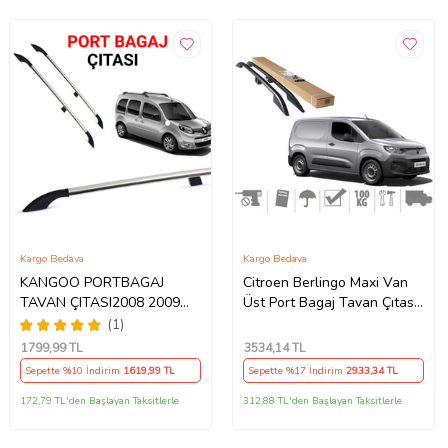
Kargo Bedava
Kargo Bedava
KANGOO PORTBAGAJ
Citroen Berlingo Maxi Van
TAVAN ÇITASI2008 2009
Üst Port Bagaj Tavan Çıtası
2010 2011 2012 2013 2014
Siyah 2019 Sonrası
(1)
2015 2016 2017 2018 2019
1799
,99 TL
3534
,14 TL
2020
Sepette %10 İndirim
1619
,99 TL
Sepette %17 İndirim
2933
,34 TL
172,79 TL'den Başlayan Taksitlerle
312,88 TL'den Başlayan Taksitlerle