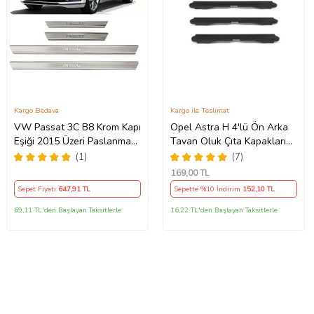
Kargo Bedava
Kargo ile Teslimat
VW Passat 3C B8 Krom Kapı
Opel Astra H 4'lü Ön Arka
Eşiği 2015 Üzeri Paslanmaz
Tavan Oluk Çıta Kapakları
Çelik
Siyah
(1)
(7)
169
,00 TL
Sepet Fiyatı
647
,91 TL
Sepette %10 İndirim
152
,10 TL
69,11 TL'den Başlayan Taksitlerle
16,22 TL'den Başlayan Taksitlerle