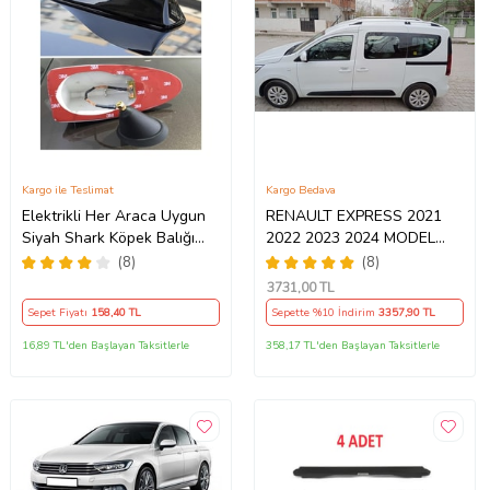
Kargo ile Teslimat
Kargo Bedava
Elektrikli Her Araca Uygun
RENAULT EXPRESS 2021
Siyah Shark Köpek Balığı
2022 2023 2024 MODEL
Balina Tavan Anteni
TAVAN ÇITASI PORT BAGAJ
(8)
(8)
3731
,00 TL
Sepet Fiyatı
158
,40 TL
Sepette %10 İndirim
3357
,90 TL
16,89 TL'den Başlayan Taksitlerle
358,17 TL'den Başlayan Taksitlerle