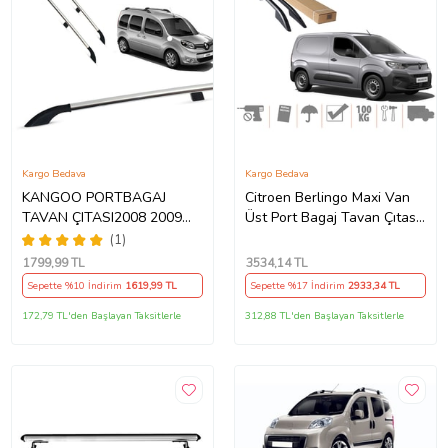
Kargo Bedava
Kargo Bedava
KANGOO PORTBAGAJ
Citroen Berlingo Maxi Van
TAVAN ÇITASI2008 2009
Üst Port Bagaj Tavan Çıtası
2010 2011 2012 2013 2014
Siyah 2019 Sonrası
(1)
2015 2016 2017 2018 2019
1799
,99 TL
3534
,14 TL
2020
Sepette %10 İndirim
1619
,99 TL
Sepette %17 İndirim
2933
,34 TL
172,79 TL'den Başlayan Taksitlerle
312,88 TL'den Başlayan Taksitlerle