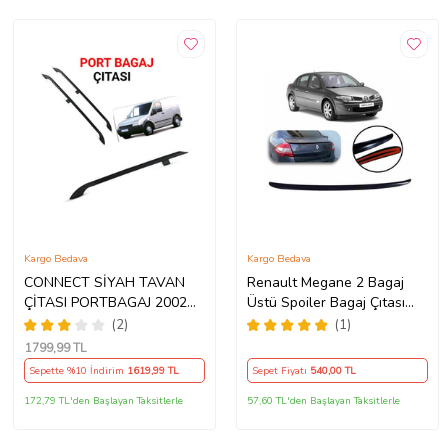
Kargo Bedava
Kargo Bedava
CONNECT SİYAH TAVAN
Renault Megane 2 Bagaj
ÇİTASI PORTBAGAJ 2002
Üstü Spoiler Bagaj Çıtası
2003 2004 2005 2006 2007
Parlak Siyah 115
(2)
(1)
2008 2009 2010 2011 2012
1799
,99 TL
2013 2014
Sepette %10 İndirim
1619
,99 TL
Sepet Fiyatı
540
,00 TL
172,79 TL'den Başlayan Taksitlerle
57,60 TL'den Başlayan Taksitlerle