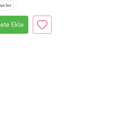
ıya Sor
ete Ekle