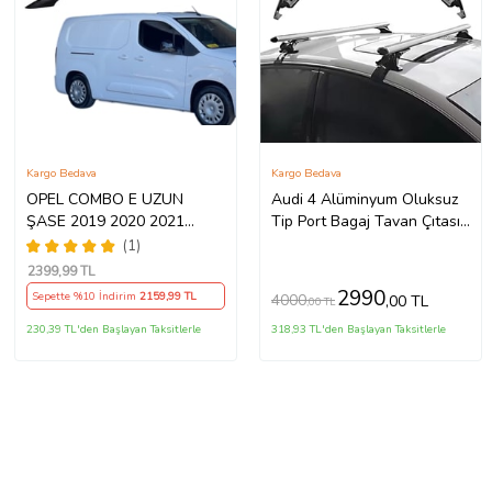
Kargo Bedava
Kargo Bedava
OPEL COMBO E UZUN
Audi 4 Alüminyum Oluksuz
ŞASE 2019 2020 2021
Tip Port Bagaj Tavan Çıtası
PORTBAGAJ TAVAN ÇİTASI
Ara Atkı Barı Kapıdan
(1)
GRİ
Sıkıştırmalı
2399
,99 TL
2990
Sepette %10 İndirim
2159
,99 TL
4000
,00 TL
,00 TL
230,39 TL'den Başlayan Taksitlerle
318,93 TL'den Başlayan Taksitlerle