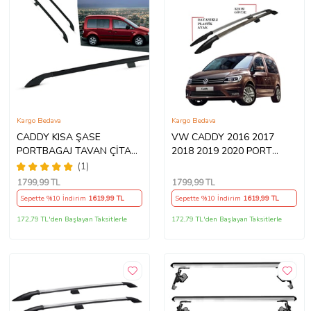
Kargo Bedava
Kargo Bedava
CADDY KISA ŞASE
VW CADDY 2016 2017
PORTBAGAJ TAVAN ÇİTASI
2018 2019 2020 PORT
SİYAH 2003 2004 2005
BAGAJ TAVAN ÇITASI
(1)
2006 2007 2008 2009 2010
1799
,99 TL
1799
,99 TL
Sepette %10 İndirim
1619
,99 TL
Sepette %10 İndirim
1619
,99 TL
172,79 TL'den Başlayan Taksitlerle
172,79 TL'den Başlayan Taksitlerle