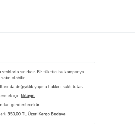
stoklarla sınırlıdır. Bir tüketici bu kampanya
tın alabilir.
arında değişiklik yapma hakkını saklı tutar.
renmek için
tıklayın.
ından gönderilecektir.
erli
350,00 TL Üzeri Kargo Bedava
 Görüntüle
iyat bilgileri, satıcı tarafından