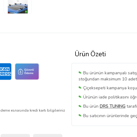
Ürün Özeti
Bu ürünün kampanyalı satışı 
stoğundan maksimum 10 adet sa
Çiçeksepeti kampanya koşull
Ürünün iade politikasını öğ
Bu ürün
DRS TUNING
taraf
deme esnasında kredi kartı bilgileriniz
Bu satıcının ürünlerinde geç
Bu Satıcının
Tüm Ürünlerini
Ürün sayfasında gördüğünüz f