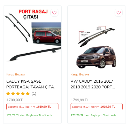
Kargo Bedava
Kargo Bedava
CADDY KISA ŞASE
VW CADDY 2016 2017
PORTBAGAJ TAVAN ÇİTASI
2018 2019 2020 PORT
SİYAH 2003 2004 2005
BAGAJ TAVAN ÇITASI
(1)
2006 2007 2008 2009 2010
1799
,99 TL
1799
,99 TL
Sepette %10 İndirim
1619
,99 TL
Sepette %10 İndirim
1619
,99 TL
172,79 TL'den Başlayan Taksitlerle
172,79 TL'den Başlayan Taksitlerle