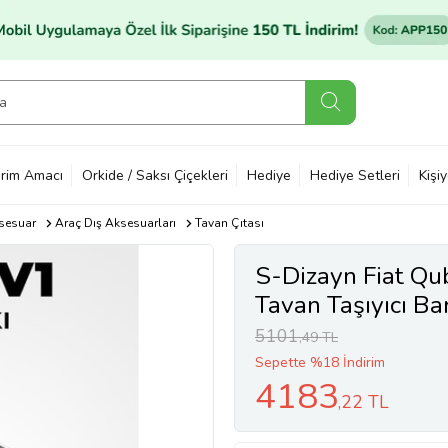
rim Amacı
Orkide / Saksı Çiçekleri
Hediye
Hediye Setleri
Kişi
sesuar
Araç Dış Aksesuarları
Tavan Çıtası
S-Dizayn Fiat Qu
Tavan Taşıyıcı Ba
A+ Kalite
5101
,49 TL
Sepette %18 İndirim
4183
,22 TL