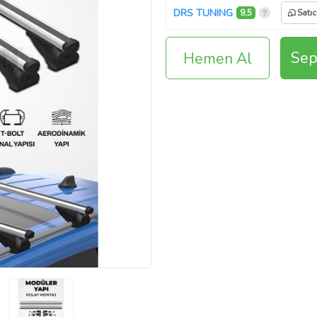
DRS TUNING
9,5
Satıc
Sep
Hemen Al