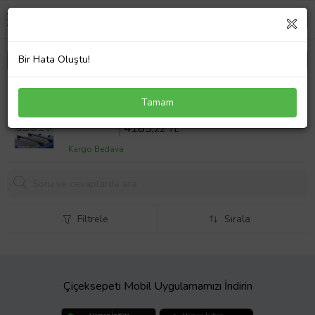
Bir Hata Oluştu!
S-Dizayn Fiat Qubo S-Bar Atlas V1 Ara Atkı Tavan
Tamam
Taşıyıcı Barı Siyah 155 Cm 2008 Üzeri A+ Kalite
Sepette %18 İndirim
5101
,49 TL
4183,
22 TL
Kargo Bedava
Filtrele
Sırala
Çiçeksepeti Mobil Uygulamamızı İndirin