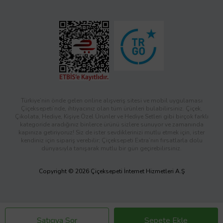
Türkiye’nin önde gelen online alışveriş sitesi ve mobil uygulaması
Çiçeksepeti’nde, ihtiyacınız olan tüm ürünleri bulabilirsiniz. Çiçek,
Çikolata, Hediye, Kişiye Özel Ürünler ve Hediye Setleri gibi birçok farklı
kategoride aradığınız binlerce ürünü sizlere sunuyor ve zamanında
kapınıza getiriyoruz! Siz de ister sevdiklerinizi mutlu etmek için, ister
kendiniz için sipariş verebilir; Çiçeksepeti Extra’nın fırsatlarla dolu
dünyasıyla tanışarak mutlu bir gün geçirebilirsiniz.
Copyright © 2026 Çiçeksepeti İnternet Hizmetleri A.Ş
Satıcıya Sor
Sepete Ekle