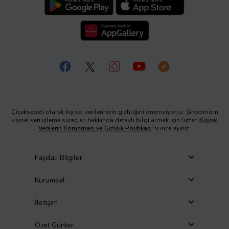
Çiçeksepeti olarak kişisel verilerinizin gizliliğini önemsiyoruz. Şirketimizin
kişisel veri işleme süreçleri hakkında detaylı bilgi almak için lütfen
Kişisel
Verilerin Korunması ve Gizlilik Politikası
’nı inceleyiniz.
Faydalı Bilgiler
Kurumsal
İletişim
Özel Günler