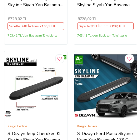
Skyline Siyah Yan Basamak
Skyline Siyah Yan Basamak
203 Cm 2012-2022 A+
203 Cm 2023 Üzeri A+
Kalite
Kalite
8728
,02 TL
8728
,02 TL
Sepette %18 İndirim
7156
,98 TL
Sepette %18 İndirim
7156
,98 TL
763,41 TL'den Başlayan Taksitlerle
763,41 TL'den Başlayan Taksitlerle
Kargo Bedava
Kargo Bedava
S-Dizayn Jeep Cherokee KL
S-Dizayn Ford Puma Skyline
Skyline Siyah Yan Basamak
Krom Yan Basamak 173 Cm