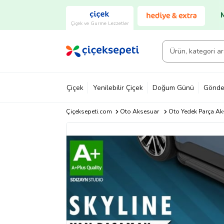
Çiçek ve Gurme Lezzetler
Çiçek
Yenilebilir Çiçek
Doğum Günü
Gönde
Çiçeksepeti.com
Oto Aksesuar
Oto Yedek Parça Ak