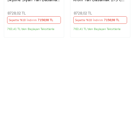
173 Cm 2013-2023 A+
2019 Üzeri A+ Kalite
Kalite
8728
,02 TL
8728
,02 TL
Sepette %18 İndirim
7156
,98 TL
Sepette %18 İndirim
7156
,98 TL
763,41 TL'den Başlayan Taksitlerle
763,41 TL'den Başlayan Taksitlerle