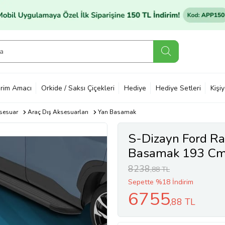
rim Amacı
Orkide / Saksı Çiçekleri
Hediye
Hediye Setleri
Kişi
sesuar
Araç Dış Aksesuarları
Yan Basamak
S-Dizayn Ford Ra
Basamak 193 Cm
8238
,88 TL
Sepette %18 İndirim
6755
,88 TL