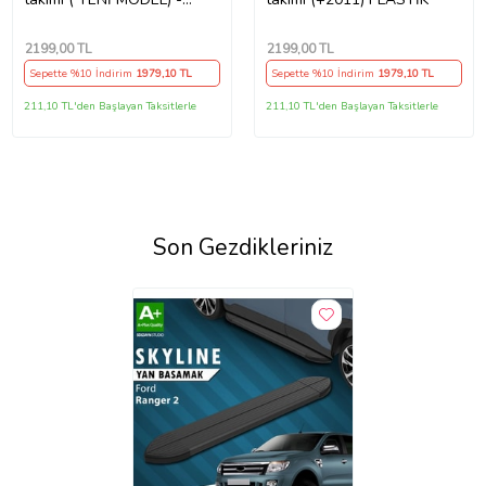
PLASTİK (2013-2020)
2199
,00 TL
2199
,00 TL
Sepette %10 İndirim
1979
,10 TL
Sepette %10 İndirim
1979
,10 TL
211,10 TL'den Başlayan Taksitlerle
211,10 TL'den Başlayan Taksitlerle
Son Gezdikleriniz