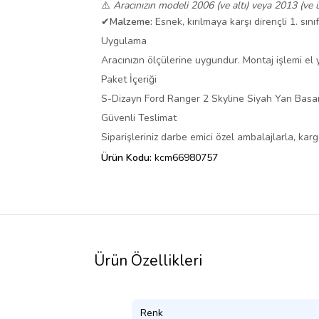
⚠️
Aracınızın modeli 2006 (ve altı) veya 2013 (ve ü
✔
Malzeme:
Esnek, kırılmaya karşı dirençli 1. sını
Uygulama
Aracınızın ölçülerine uygundur. Montaj işlemi el ya
Paket İçeriği
S-Dizayn Ford Ranger 2 Skyline Siyah Yan Bas
Güvenli Teslimat
Siparişleriniz darbe emici özel ambalajlarla, ka
Ürün Kodu:
kcm66980757
Ürün Özellikleri
Renk