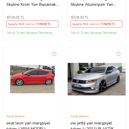
Skyline Krom Yan Basamak
Skyline Aluminyum Yan
203 Cm 2012-2022 A+
Basamak 203 Cm 2012-
Kalite
2022 A+ Kalite
8728
,02 TL
8728
,02 TL
Sepette %18 İndirim
7156
,98 TL
Sepette %18 İndirim
7156
,98 TL
763,41 TL'den Başlayan Taksitlerle
763,41 TL'den Başlayan Taksitlerle
Kargo Bedava
Kargo Bedava
seat leon yan marşpiyel
vw jetta yan marşpiyel
takımı ( YENİ MODEL) -
takımı (+2011) PLASTİK