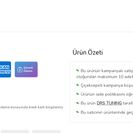
Ürün Özeti
Bu ürünün kampanyalı satışı 
stoğundan maksimum 10 adet sa
Çiçeksepeti kampanya koşull
Ürünün iade politikasını öğ
Bu ürün
DRS TUNING
taraf
deme esnasında kredi kartı bilgileriniz
Bu satıcının ürünlerinde geç
Bu Satıcının
Tüm Ürünlerini
Ürün sayfasında gördüğünüz f