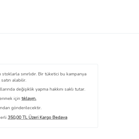
stoklarla sınırlıdır. Bir tüketici bu kampanya
tın alabilir.
arında değişiklik yapma hakkını saklı tutar.
renmek için
tıklayın.
ından gönderilecektir.
erli
350,00 TL Üzeri Kargo Bedava
 Görüntüle
iyat bilgileri, satıcı tarafından