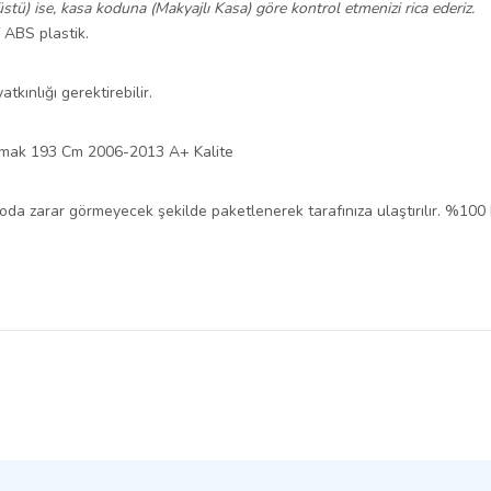
stü) ise, kasa koduna (Makyajlı Kasa) göre kontrol etmenizi rica ederiz.
f ABS plastik.
tkınlığı gerektirebilir.
amak 193 Cm 2006-2013 A+ Kalite
rgoda zarar görmeyecek şekilde paketlenerek tarafınıza ulaştırılır. %100