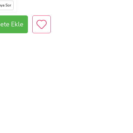
ıya Sor
ete Ekle