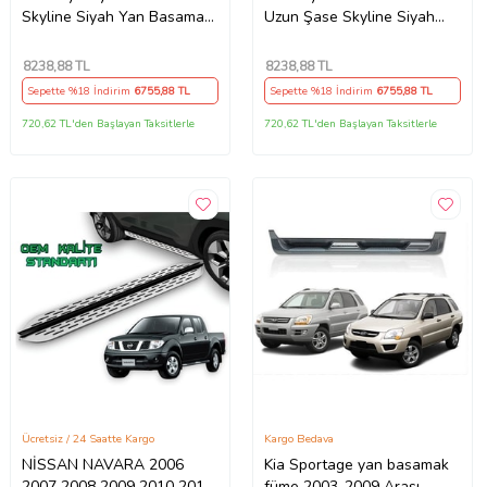
Skyline Siyah Yan Basamak
Uzun Şase Skyline Siyah
173 Cm 2018-2023 A+
Yan Basamak 203 Cm 2002-
Kalite
2014 A+ Kalite
8238
,88 TL
8238
,88 TL
Sepette %18 İndirim
6755
,88 TL
Sepette %18 İndirim
6755
,88 TL
720,62 TL'den Başlayan Taksitlerle
720,62 TL'den Başlayan Taksitlerle
Ücretsiz / 24 Saatte Kargo
Kargo Bedava
NİSSAN NAVARA 2006
Kia Sportage yan basamak
2007 2008 2009 2010 2011
füme 2003-2009 Arası