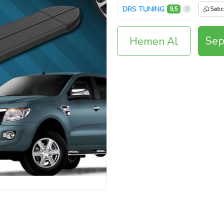
DRS TUNING
9,5
Satıc
Sep
Hemen Al