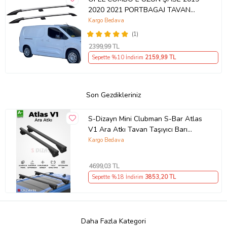
2020 2021 PORTBAGAJ TAVAN
ÇİTASI GRİ
Kargo Bedava
(1)
2399
,99 TL
Sepette %10 İndirim
2159
,99 TL
Son Gezdikleriniz
S-Dizayn Mini Clubman S-Bar Atlas
V1 Ara Atkı Tavan Taşıyıcı Barı
Siyah 110 Cm 2007-2014 A+ Kalite
Kargo Bedava
4699
,03 TL
Sepette %18 İndirim
3853
,20 TL
Daha Fazla Kategori