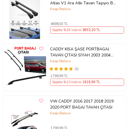
Atlas V1 Ara Atkı Tavan Taşıyıcı Barı
Siyah 120 Cm 1998-2005 A+ Kalite
Kargo Bedava
4699
,03 TL
Sepette %18 İndirim
3853
,20 TL
CADDY KISA ŞASE PORTBAGAJ
TAVAN ÇİTASI SİYAH 2003 2004
2005 2006 2007 2008 2009 2010
Kargo Bedava
(1)
1799
,99 TL
Sepette %10 İndirim
1619
,99 TL
VW CADDY 2016 2017 2018 2019
2020 PORT BAGAJ TAVAN ÇITASI
Kargo Bedava
1799
,99 TL