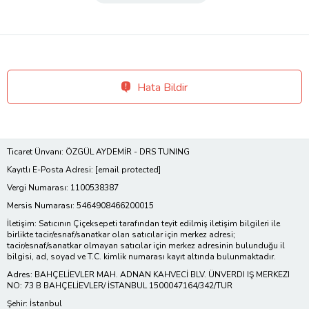
Hata Bildir
Ticaret Ünvanı: ÖZGÜL AYDEMİR - DRS TUNING
Kayıtlı E-Posta Adresi:
[email protected]
Vergi Numarası: 1100538387
Mersis Numarası: 5464908466200015
İletişim: Satıcının Çiçeksepeti tarafından teyit edilmiş iletişim bilgileri ile
birlikte tacir/esnaf/sanatkar olan satıcılar için merkez adresi;
tacir/esnaf/sanatkar olmayan satıcılar için merkez adresinin bulunduğu il
bilgisi, ad, soyad ve T.C. kimlik numarası kayıt altında bulunmaktadır.
Adres: BAHÇELİEVLER MAH. ADNAN KAHVECİ BLV. ÜNVERDI IŞ MERKEZI
NO: 73 B BAHÇELİEVLER/ İSTANBUL 1500047164/342/TUR
Şehir: İstanbul