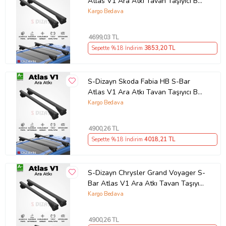
Atlas V1 Ara Atkı Tavan Taşıyıcı Barı
Siyah 120 Cm 2006-2012 A+ Kalite
Kargo Bedava
4699
,03 TL
Sepette %18 İndirim
3853
,20 TL
S-Dizayn Skoda Fabia HB S-Bar
Atlas V1 Ara Atkı Tavan Taşıyıcı Barı
Siyah 130 Cm 2007-2010 A+ Kalite
Kargo Bedava
4900
,26 TL
Sepette %18 İndirim
4018
,21 TL
S-Dizayn Chrysler Grand Voyager S-
Bar Atlas V1 Ara Atkı Tavan Taşıyıcı
Barı Siyah 140 Cm 2008-2016 A+
Kargo Bedava
Kalite
4900
,26 TL