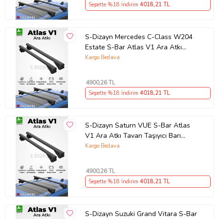
Sepette %18 İndirim
4018
,21 TL
S-Dizayn Mercedes C-Class W204
Estate S-Bar Atlas V1 Ara Atkı
Tavan Taşıyıcı Barı Siyah 130 Cm
Kargo Bedava
2007-2014 A+ Kalite
4900
,26 TL
Sepette %18 İndirim
4018
,21 TL
S-Dizayn Saturn VUE S-Bar Atlas
V1 Ara Atkı Tavan Taşıyıcı Barı
Siyah 130 Cm 2001-2009 A+ Kalite
Kargo Bedava
4900
,26 TL
Sepette %18 İndirim
4018
,21 TL
S-Dizayn Suzuki Grand Vitara S-Bar