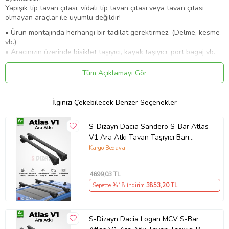
Yapışık tip tavan çıtası, vidalı tip tavan çıtası veya tavan çıtası
olmayan araçlar ile uyumlu değildir!
• Ürün montajında herhangi bir tadilat gerektirmez. (Delme, kesme
vb.)
• Aracınızın üzerinde bisiklet taşıyıcı, kayak taşıyıcı, port bagaj vb.
ürünleri taşımak için kullanılır.
• Yüksek tip tavan çıtaları ile uyumludur.
Tüm Açıklamayı Gör
• A+ Kalite birinci sınıf 6000 serisi aluminyumdan üretilmektedir.
• Trafik ve güvenli sürüş standartları gereğince, araç seyir
halindeyken tavan üzerindeki yükün 75 kg’ı aşmaması
İlginizi Çekebilecek Benzer Seçenekler
önerilmektedir.
• Tavan çıtası bulunmayan araçlarda kullanılmaz.
S-Dizayn Dacia Sandero S-Bar Atlas
V1 Ara Atkı Tavan Taşıyıcı Barı
Siyah 120 Cm 2008-2012 A+ Kalite
Kargo Bedava
4699
,03 TL
Sepette %18 İndirim
3853
,20 TL
Ürün Kodu:
kcm57250610
S-Dizayn Dacia Logan MCV S-Bar