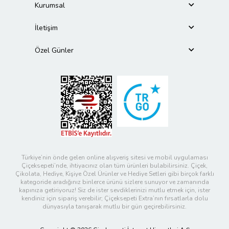
Kurumsal
İletişim
Özel Günler
Türkiye’nin önde gelen online alışveriş sitesi ve mobil uygulaması
Çiçeksepeti’nde, ihtiyacınız olan tüm ürünleri bulabilirsiniz. Çiçek,
Çikolata, Hediye, Kişiye Özel Ürünler ve Hediye Setleri gibi birçok farklı
kategoride aradığınız binlerce ürünü sizlere sunuyor ve zamanında
kapınıza getiriyoruz! Siz de ister sevdiklerinizi mutlu etmek için, ister
kendiniz için sipariş verebilir; Çiçeksepeti Extra’nın fırsatlarla dolu
dünyasıyla tanışarak mutlu bir gün geçirebilirsiniz.