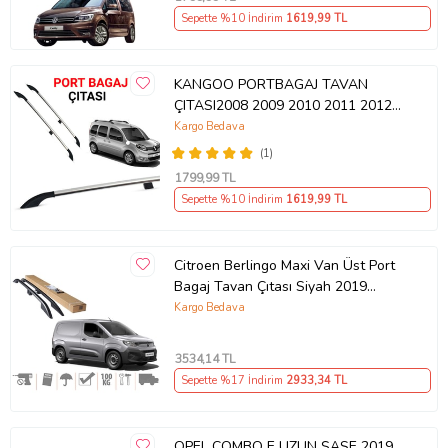
Sepette %10 İndirim
1619
,99 TL
KANGOO PORTBAGAJ TAVAN
ÇITASI2008 2009 2010 2011 2012
2013 2014 2015 2016 2017 2018
Kargo Bedava
2019 2020
(1)
1799
,99 TL
Sepette %10 İndirim
1619
,99 TL
Citroen Berlingo Maxi Van Üst Port
Bagaj Tavan Çıtası Siyah 2019
Sonrası
Kargo Bedava
3534
,14 TL
Sepette %17 İndirim
2933
,34 TL
OPEL COMBO E UZUN ŞASE 2019