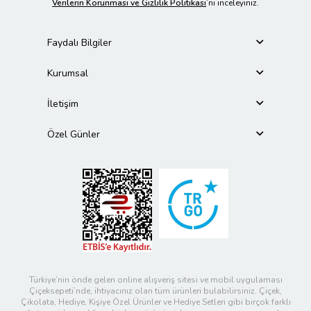
Verilerin Korunması ve Gizlilik Politikası
’nı inceleyiniz.
Faydalı Bilgiler
Kurumsal
İletişim
Özel Günler
Türkiye’nin önde gelen online alışveriş sitesi ve mobil uygulaması
Çiçeksepeti’nde, ihtiyacınız olan tüm ürünleri bulabilirsiniz. Çiçek,
Çikolata, Hediye, Kişiye Özel Ürünler ve Hediye Setleri gibi birçok farklı