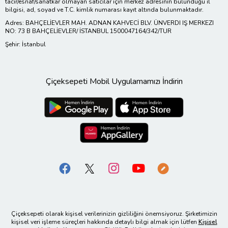
tacir/esnaf/sanatkar olmayan satıcılar için merkez adresinin bulunduğu il
bilgisi, ad, soyad ve T.C. kimlik numarası kayıt altında bulunmaktadır.
Adres: BAHÇELİEVLER MAH. ADNAN KAHVECİ BLV. ÜNVERDI IŞ MERKEZI
NO: 73 B BAHÇELİEVLER/ İSTANBUL 1500047164/342/TUR
Şehir: İstanbul
Çiçeksepeti Mobil Uygulamamızı İndirin
Çiçeksepeti olarak kişisel verilerinizin gizliliğini önemsiyoruz. Şirketimizin
kişisel veri işleme süreçleri hakkında detaylı bilgi almak için lütfen
Kişisel