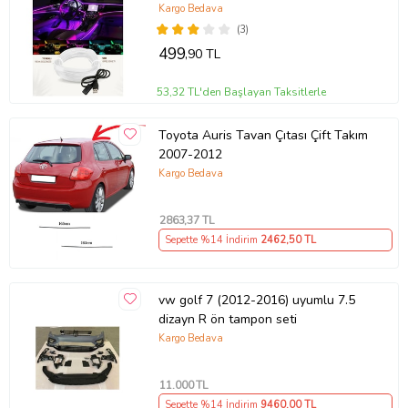
Girişli
Kargo Bedava
(3)
499
,90 TL
53,32 TL'den Başlayan Taksitlerle
Toyota Auris Tavan Çıtası Çift Takım
2007-2012
Kargo Bedava
2863
,37 TL
Sepette %14 İndirim
2462
,50 TL
vw golf 7 (2012-2016) uyumlu 7.5
dizayn R ön tampon seti
Kargo Bedava
11.000
TL
Sepette %14 İndirim
9460
,00 TL