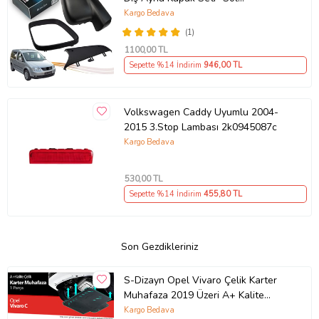
7E18575289 B9
Kargo Bedava
(1)
1100
,00 TL
Sepette %14 İndirim
946
,00 TL
Volkswagen Caddy Uyumlu 2004-
2015 3.Stop Lambası 2k0945087c
Kargo Bedava
530
,00 TL
Sepette %14 İndirim
455
,80 TL
Son Gezdikleriniz
S-Dizayn Opel Vivaro Çelik Karter
Muhafaza 2019 Üzeri A+ Kalite
(Karışık)
Kargo Bedava