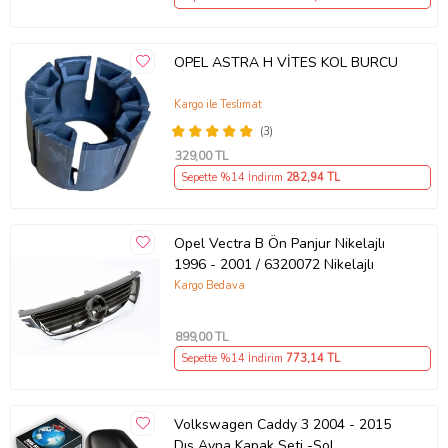
OPEL ASTRA H VİTES KOL BURCU
Kargo ile Teslimat
(3)
329
,00 TL
Sepette %14 İndirim
282
,94 TL
Opel Vectra B Ön Panjur Nikelajlı
1996 - 2001 / 6320072 Nikelajlı
Kargo Bedava
899
,00 TL
Sepette %14 İndirim
773
,14 TL
Volkswagen Caddy 3 2004 - 2015
Dış Ayna Kapak Seti -Sol