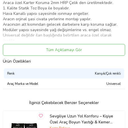
Araca özel Karter Koruma 2mm HRP Çelik den üretilmektedir.
1. Kalite Statik Toz Boya ile boyalıdır.
Hava Kanallı yapısı sayesinde ısınmayı engeller.
Aracın orjinal şasi civata yerlerine montajı yapılır.
Aracınızın alt kısmından gelecek darbelere karşı koruma sağlar.
Modüler yapısı sayesinde yağ değişimlerine vs. engel olmaz.
Universal değildir ilan başlığında belirtilen araca özel olarak
üretilir.
Tüm Açıklamayı Gör
Ürün Özellikleri
Ürün Kodu:
kcm43615664
Renk
Karışık/Çok renkli
Araç Marka ve Model
Universal
İlginizi Çekebilecek Benzer Seçenekler
Sevgiliye Uzun Yol Konforu – Kişiye
Özel Araç Boyun Yastığı & Kemer