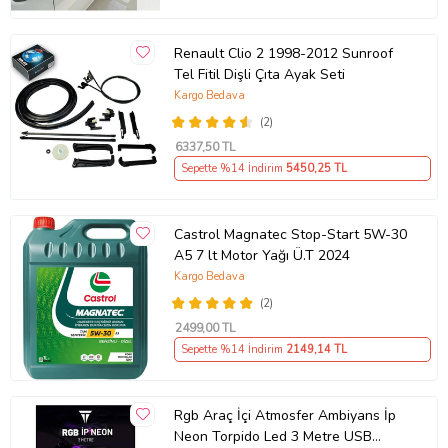
Renault Clio 2 1998-2012 Sunroof
Tel Fitil Dişli Çıta Ayak Seti
Kargo Bedava
(2)
6337
,50 TL
Sepette %14 İndirim
5450
,25 TL
Castrol Magnatec Stop-Start 5W-30
A5 7 lt Motor Yağı Ü.T 2024
Kargo Bedava
(2)
2499
,00 TL
Sepette %14 İndirim
2149
,14 TL
Rgb Araç İçi Atmosfer Ambiyans İp
Neon Torpido Led 3 Metre USB