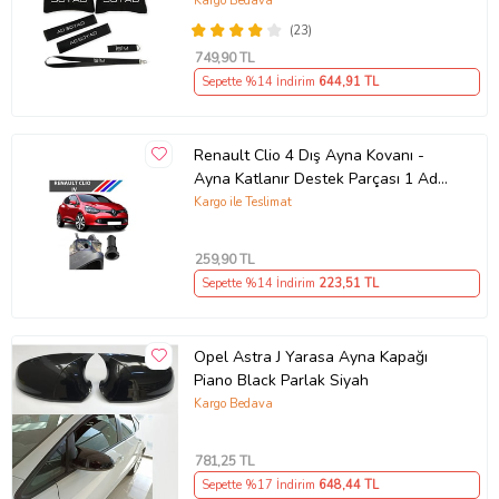
Pedi Hediye Seti
Kargo Bedava
(23)
749
,90 TL
Sepette %14 İndirim
644
,91 TL
Renault Clio 4 Dış Ayna Kovanı -
Ayna Katlanır Destek Parçası 1 Adet
490307706 M3625
Kargo ile Teslimat
259
,90 TL
Sepette %14 İndirim
223
,51 TL
Opel Astra J Yarasa Ayna Kapağı
Piano Black Parlak Siyah
Kargo Bedava
781
,25 TL
Sepette %17 İndirim
648
,44 TL