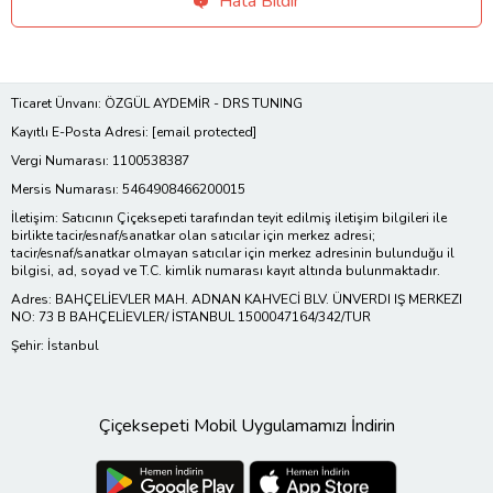
Hata Bildir
Ticaret Ünvanı: ÖZGÜL AYDEMİR - DRS TUNING
Kayıtlı E-Posta Adresi:
[email protected]
Vergi Numarası: 1100538387
Mersis Numarası: 5464908466200015
İletişim: Satıcının Çiçeksepeti tarafından teyit edilmiş iletişim bilgileri ile
birlikte tacir/esnaf/sanatkar olan satıcılar için merkez adresi;
tacir/esnaf/sanatkar olmayan satıcılar için merkez adresinin bulunduğu il
bilgisi, ad, soyad ve T.C. kimlik numarası kayıt altında bulunmaktadır.
Adres: BAHÇELİEVLER MAH. ADNAN KAHVECİ BLV. ÜNVERDI IŞ MERKEZI
NO: 73 B BAHÇELİEVLER/ İSTANBUL 1500047164/342/TUR
Şehir: İstanbul
Çiçeksepeti Mobil Uygulamamızı İndirin