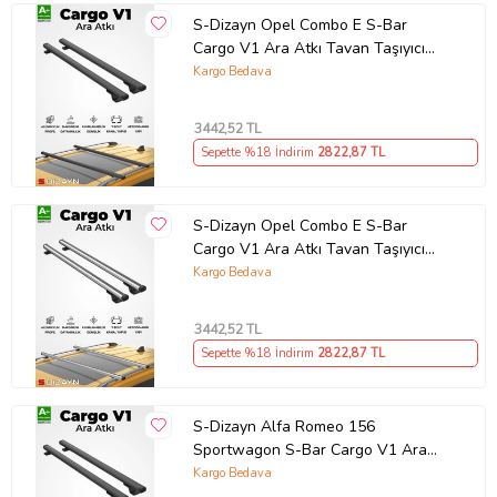
S-Dizayn Opel Combo E S-Bar
Cargo V1 Ara Atkı Tavan Taşıyıcı
Barı Siyah 140 Cm 2018 Üzeri A+
Kargo Bedava
Kalite
3442
,52 TL
Sepette %18 İndirim
2822
,87 TL
S-Dizayn Opel Combo E S-Bar
Cargo V1 Ara Atkı Tavan Taşıyıcı
Barı Gri 140 Cm 2018 Üzeri A+ Kalite
Kargo Bedava
3442
,52 TL
Sepette %18 İndirim
2822
,87 TL
S-Dizayn Alfa Romeo 156
Sportwagon S-Bar Cargo V1 Ara
Atkı Tavan Taşıyıcı Barı Siyah 120
Kargo Bedava
Cm 1997-2007 A+ Kalite