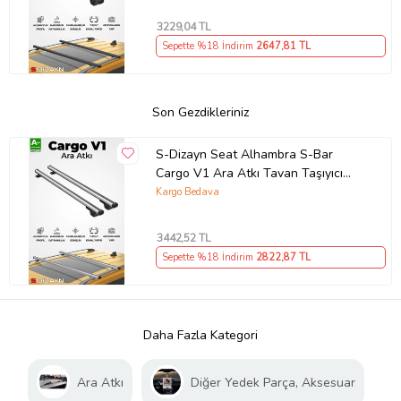
3229
,04 TL
Sepette %18 İndirim
2647
,81 TL
Son Gezdikleriniz
S-Dizayn Seat Alhambra S-Bar
Cargo V1 Ara Atkı Tavan Taşıyıcı
Barı Gri 140 Cm 2010-2020 A+
Kargo Bedava
Kalite
3442
,52 TL
Sepette %18 İndirim
2822
,87 TL
Daha Fazla Kategori
Ara Atkı
Diğer Yedek Parça, Aksesuar