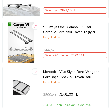
Sepet Fiyatı
2699
,10 TL
S-Dizayn Opel Combo D S-Bar
Cargo V1 Ara Atkı Tavan Taşıyıcı
Barı Gri 140 Cm 2011-2018 A+
Kargo Bedava
Kalite
3442
,52 TL
Sepette %18 İndirim
2822
,87 TL
Mercedes Vito Siyah Renk Wıngbar
Port Bagaj Ara Atkı Tavan Barı
Arabar
Kargo Bedava
2000
,00 TL
3500
,00 TL
213,33 TL'den Başlayan Taksitlerle