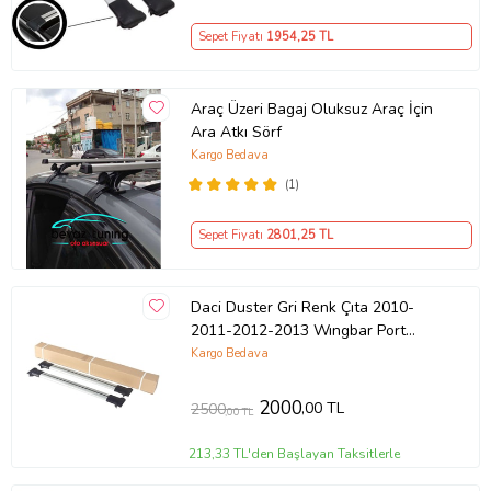
Sepet Fiyatı
1954
,25 TL
Araç Üzeri Bagaj Oluksuz Araç İçin
Ara Atkı Sörf
Kargo Bedava
(1)
Sepet Fiyatı
2801
,25 TL
Daci Duster Gri Renk Çıta 2010-
2011-2012-2013 Wıngbar Port
Bagaj Ara Atkı Tavan Barı Arabar 2
Kargo Bedava
Adet
2000
,00 TL
2500
,00 TL
213,33 TL'den Başlayan Taksitlerle