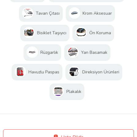
Tavan Çıtası
Krom Aksesuar
Bisiklet Taşıyıcı
Ön Koruma
Rüzgarlık
Yan Basamak
Havuzlu Paspas
Direksiyon Ürünleri
Plakalık