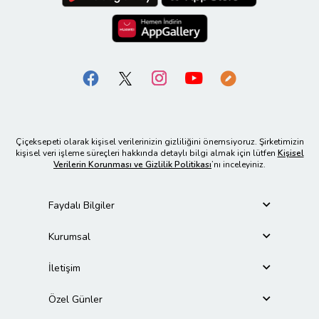
Çiçeksepeti olarak kişisel verilerinizin gizliliğini önemsiyoruz. Şirketimizin
kişisel veri işleme süreçleri hakkında detaylı bilgi almak için lütfen
Kişisel
Verilerin Korunması ve Gizlilik Politikası
’nı inceleyiniz.
Faydalı Bilgiler
Kurumsal
İletişim
Özel Günler