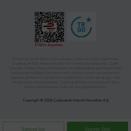
Türkiye’nin önde gelen online alışveriş sitesi ve mobil uygulaması
Çiçeksepeti’nde, ihtiyacınız olan tüm ürünleri bulabilirsiniz. Çiçek,
Çikolata, Hediye, Kişiye Özel Ürünler ve Hediye Setleri gibi birçok farklı
kategoride aradığınız binlerce ürünü sizlere sunuyor ve zamanında
kapınıza getiriyoruz! Siz de ister sevdiklerinizi mutlu etmek için, ister
kendiniz için sipariş verebilir; Çiçeksepeti Extra’nın fırsatlarla dolu
dünyasıyla tanışarak mutlu bir gün geçirebilirsiniz.
Copyright © 2026 Çiçeksepeti İnternet Hizmetleri A.Ş
Satıcıya Sor
Sepete Ekle