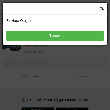
Bir Hata Oluştu!
S-Dizayn Ssangyong Korando Sport NewLine Krom
Tamam
Yan Basamak 203 Cm 2010-2019 A+ Kalite
12598,30 TL
%20
10078,
63 TL
Kargo Bedava
Filtrele
Sırala
Çiçeksepeti Mobil Uygulamamızı İndirin