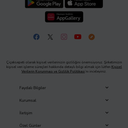
Çiçeksepeti olarak kişisel verilerinizin gizliliğini önemsiyoruz. Şirketimizin
kişisel veri işleme süreçleri hakkında detaylı bilgi almak için lütfen
Kişisel
Verilerin Korunması ve Gizlilik Politikası
’nı inceleyiniz.
Faydalı Bilgiler
Kurumsal
İletişim
Özel Günler